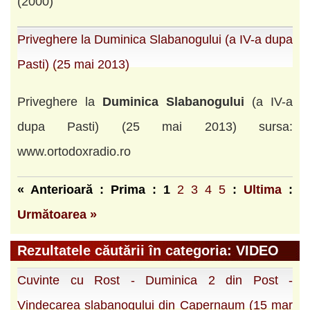
(2000)
Priveghere la Duminica Slabanogului (a IV-a dupa
Pasti) (25 mai 2013)
Priveghere la
Duminica
Slabanogului
(a IV-a
dupa Pasti) (25 mai 2013) sursa:
www.ortodoxradio.ro
« Anterioară : Prima :
1
2
3
4
5
:
Ultima
:
Următoarea »
Rezultatele căutării în categoria: VIDEO
Cuvinte cu Rost - Duminica 2 din Post -
Vindecarea slabanogului din Capernaum (15 mar