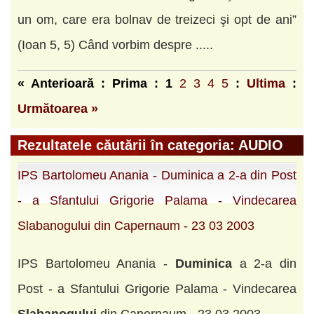
un om, care era bolnav de treizeci şi opt de ani”
(Ioan 5, 5) Când vorbim despre .....
« Anterioară : Prima :
1
2
3
4
5
:
Ultima
:
Următoarea »
Rezultatele căutării în categoria: AUDIO
IPS Bartolomeu Anania - Duminica a 2-a din Post
- a Sfantului Grigorie Palama - Vindecarea
Slabanogului din Capernaum - 23 03 2003
IPS Bartolomeu Anania -
Duminica
a 2-a din
Post - a Sfantului Grigorie Palama - Vindecarea