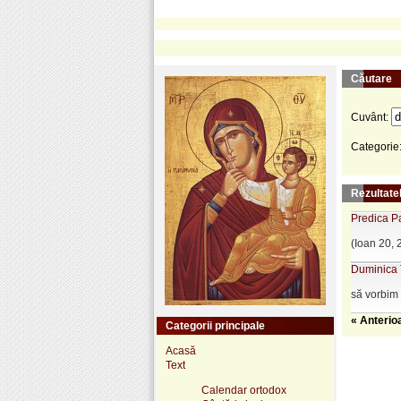
Căutare
Cuvânt:
Categorie
Rezultatel
Predica P
(Ioan 20, 
Duminica T
să vorbim
« Anterio
Categorii principale
Acasă
Text
Calendar ortodox