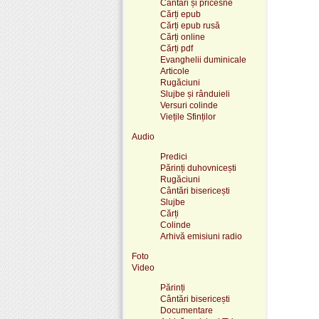
Cântări și pricesne
Cărți epub
Cărți epub rusă
Cărți online
Cărți pdf
Evanghelii duminicale
Articole
Rugăciuni
Slujbe și rânduieli
Versuri colinde
Viețile Sfinților
Audio
Predici
Părinți duhovnicești
Rugăciuni
Cântări bisericești
Slujbe
Cărți
Colinde
Arhivă emisiuni radio
Foto
Video
Părinți
Cântări bisericești
Documentare