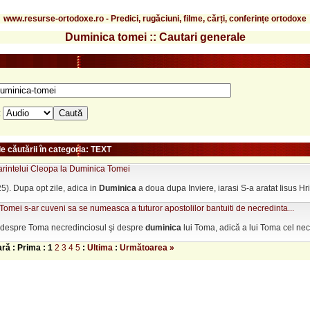
www.resurse-ortodoxe.ro - Predici, rugăciuni, filme, cărți, conferințe ortodoxe
Duminica tomei :: Cautari generale
:
e căutării în categoria: TEXT
arintelui Cleopa la Duminica Tomei
25). Dupa opt zile, adica in
Duminica
a doua dupa Inviere, iarasi S-a aratat Iisus Hrist
omei s-ar cuveni sa se numeasca a tuturor apostolilor bantuiti de necredinta...
 despre Toma necredinciosul şi despre
duminica
lui Toma, adică a lui Toma cel necr
ară : Prima :
1
2
3
4
5
:
Ultima
:
Următoarea »