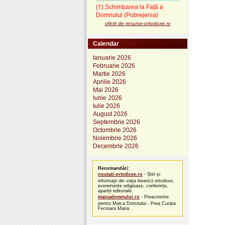
(†) Schimbarea la Față a
Domnului (Pobrejenia)
oferit de resurse-ortodoxe.ro
Calendar
Ianuarie 2026
Februarie 2026
Martie 2026
Aprilie 2026
Mai 2026
Iunie 2026
Iulie 2026
August 2026
Septembrie 2026
Octombrie 2026
Noiembrie 2026
Decembrie 2026
Recomandări:
noutati-ortodoxe.ro
- Știri și
informații din viața bisericii ortodoxe,
evenimente religioase, conferințe,
apariții editoriale.
maicadomnului.ro
- Preacinstire
pentru Maica Domnului - Prea Curata
Fecioara Maria.