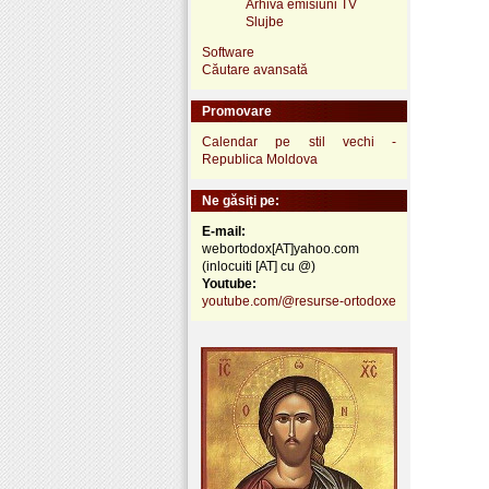
Arhivă emisiuni TV
Slujbe
Software
Căutare avansată
Promovare
Calendar pe stil vechi -
Republica Moldova
Ne găsiți pe:
E-mail:
webortodox[AT]yahoo.com
(inlocuiti [AT] cu @)
Youtube:
youtube.com/@resurse-ortodoxe