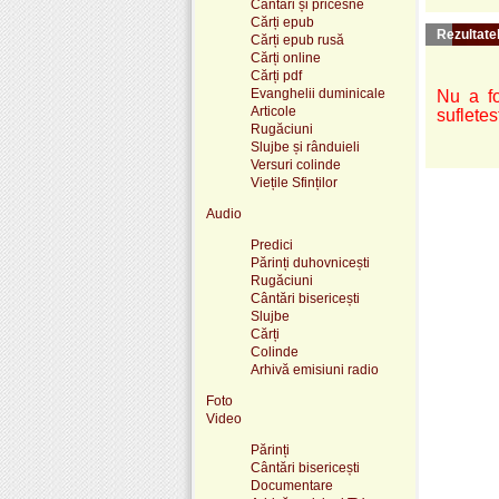
Cântări și pricesne
Cărți epub
Rezultatel
Cărți epub rusă
Cărți online
Cărți pdf
Evanghelii duminicale
Nu a fo
Articole
sufletes
Rugăciuni
Slujbe și rânduieli
Versuri colinde
Viețile Sfinților
Audio
Predici
Părinți duhovnicești
Rugăciuni
Cântări bisericești
Slujbe
Cărți
Colinde
Arhivă emisiuni radio
Foto
Video
Părinți
Cântări bisericești
Documentare