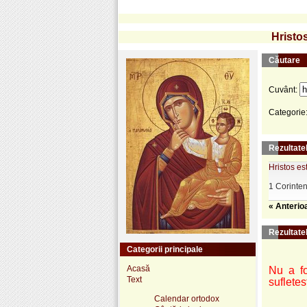
Hristos
Căutare
Cuvânt:
Categorie
Rezultatel
Hristos est
1 Corinteni
« Anterio
Rezultate
Categorii principale
Acasă
Nu a fo
Text
sufletes
Calendar ortodox