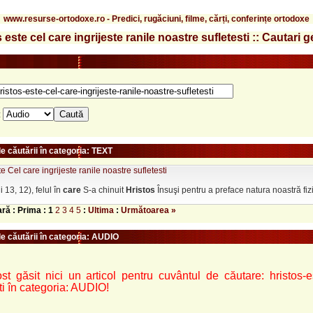
www.resurse-ortodoxe.ro - Predici, rugăciuni, filme, cărți, conferințe ortodoxe
 este cel care ingrijeste ranile noastre sufletesti :: Cautari 
:
e căutării în categoria: TEXT
e Cel care ingrijeste ranile noastre sufletesti
 13, 12), felul în
care
S-a chinuit
Hristos
Însuşi pentru a preface natura noastră fi
ară : Prima :
1
2
3
4
5
:
Ultima
:
Următoarea »
le căutării în categoria: AUDIO
st găsit nici un articol pentru cuvântul de căutare: hristos-est
ti în categoria: AUDIO!