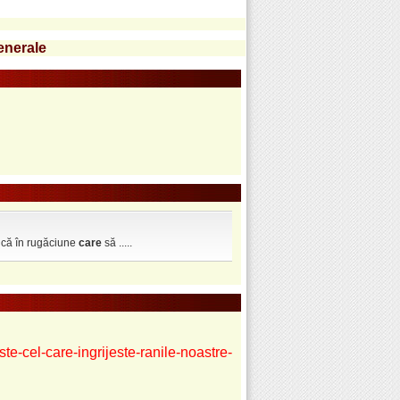
generale
zică în rugăciune
care
să .....
e-cel-care-ingrijeste-ranile-noastre-