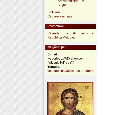
Arhivă emisiuni TV
Slujbe
Software
Căutare avansată
Promovare
Calendar pe stil vechi -
Republica Moldova
Ne găsiți pe:
E-mail:
webortodox[AT]yahoo.com
(inlocuiti [AT] cu @)
Youtube:
youtube.com/@resurse-ortodoxe