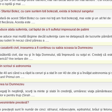
„Şi vor fi cei rămaşi dintre oameni, mai rari decât aurul cel mai lămurit”. Cei încercaţ
tr-o ispită şi mai .....
e Sfantul Botez, cu care suntem toti botezati, exista si botezul sangelui
 afară de acest Sfânt Botez cu care noi toţi am fost botezaţi, mai este şi un alt fel de
 fiecăruia. Acesta este .....
duce atata suferinta, cat faptul de a fi sufletul impresurat de patimi
e aduce mai multă lărgime decât suferinţa care ne detaşează de lucrurile pământe
rau iudeii în necaz când păreau a .....
r casatoriti civil, inseamna a fi continuu cu sabia scoasa la Dumnezeu
ăsătorită civil, dar nu şi în faţa Domnului, stă împreună cu soţul ei. Credeţi că es
serică? Are iertare din .....
n scrisul si astronomia
de 40 ani când s-a răpit la ceruri şi a stat în cer 40 de zile şi a învăţat astronomia şi 
 ani! Primul om .....
unea lui Dumnezeu
egaţi în neştiinţă, scurţi la minte şi slabi în credinţă, urmăresc viaţa pământeasc
r e pentru trup (Sirah .....
vesmintele preotesti?
 preoțești sunt în număr de cinci: stiharul, mânecuțele, epitrahilul, brâul și felonul