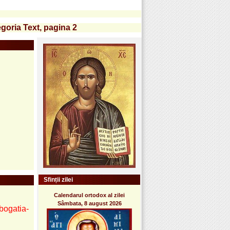
egoria Text, pagina 2
Sfinții zilei
Calendarul ortodox al zilei
Sâmbata, 8 august 2026
-bogatia-