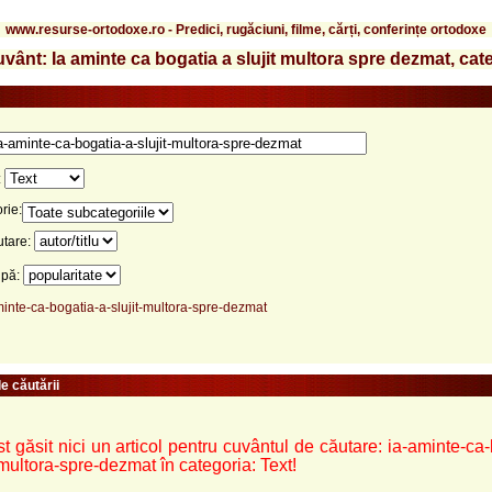
www.resurse-ortodoxe.ro - Predici, rugăciuni, filme, cărți, conferințe ortodoxe
vânt: Ia aminte ca bogatia a slujit multora spre dezmat, cat
:
rie:
utare:
upă:
minte-ca-bogatia-a-slujit-multora-spre-dezmat
e căutării
t găsit nici un articol pentru cuvântul de căutare: ia-aminte-ca
-multora-spre-dezmat în categoria: Text!