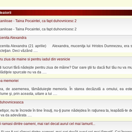
leatorii
aniloae - Taina Pocaintei, ca fapt duhovnicesc 2
aniloae - Taina Pocaintei, ca fapt duhovnicesc 2
cenita Alexandra
cenita Alexandra (21 aprilie) Alexandra, muceniţa lui Hristos Dumnezeu, era s
cleţian. Deci văzând .....
ru ziua de maine si pentru iadul din vesnicie
i lucruri fără nădejde pentru ziua de mâine? Dar oare ştii tu dacă fiul tău nu va mu
lădiţele spurcate nu va da .....
ea memoriei
a, de asemenea, tămăduieşte memoria. În starea decăzută a omului, ea est
ume şi, prin aceasta, uitare a lui .....
duhovniceasca
etişor, nu te încrede în tine însuţi, nu-ţi pune nădejdea în raţiunea ta, leapădă-te de
 va da adevărata .....
ei ramasi dintre oameni, mai rari decat aurul cel mai lamurit...