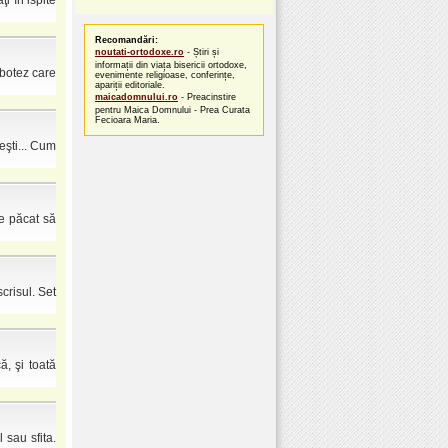
i în ispite
Recomandări:
noutati-ortodoxe.ro
- Știri și
informații din viața bisericii ortodoxe,
 botez care
evenimente religioase, conferințe,
apariții editoriale.
maicadomnului.ro
- Preacinstire
pentru Maica Domnului - Prea Curata
Fecioara Maria.
şti... Cum
te păcat să
scrisul. Set
ă, şi toată
 sau sfita.