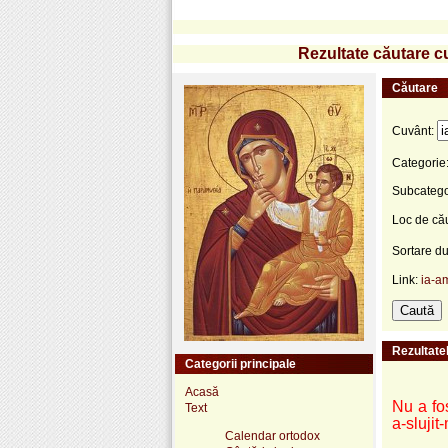
Rezultate căutare cu
Căutare
Cuvânt:
Categorie
Subcatego
Loc de că
Sortare d
Link:
ia-a
Rezultatel
Categorii principale
Acasă
Nu a fos
Text
a-slujit
Calendar ortodox