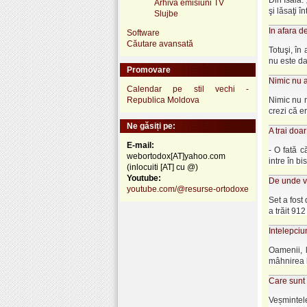
Din Isaia: 
Arhivă emisiuni TV
şi lăsaţi în
Slujbe
In afara d
Software
Căutare avansată
Totuşi, în
nu este dat
Promovare
Nimic nu a
Calendar pe stil vechi -
Republica Moldova
Nimic nu n
crezi că e
Ne găsiți pe:
A trai doa
E-mail:
- O fată c
webortodox[AT]yahoo.com
intre în bi
(inlocuiti [AT] cu @)
Youtube:
De unde vi
youtube.com/@resurse-ortodoxe
Set a fost 
a trăit 912
Intelepci
Oamenii, l
mâhnirea lo
Care sunt 
Veșmintele