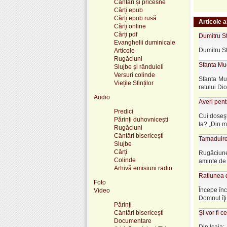
Cântări și pricesne
Cărți epub
Cărți epub rusă
Articole a
Cărți online
Cărți pdf
Dumitru St
Evanghelii duminicale
Dumitru St
Articole
Rugăciuni
Sfanta Mu
Slujbe și rânduieli
Versuri colinde
Sfanta Mu
Viețile Sfinților
ratului Dio
Audio
Averi pent
Predici
Cui doseşt
Părinți duhovnicești
ta? „Din m
Rugăciuni
Cântări bisericești
Tamaduir
Slujbe
Cărți
Rugăciune
Colinde
aminte de l
Arhivă emisiuni radio
Ratiunea 
Foto
Începe înc
Video
Domnul îţi
Părinți
Cântări bisericești
Şi vor fi c
Documentare