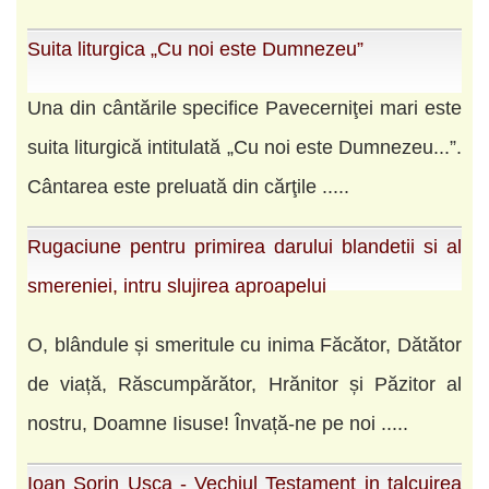
Suita liturgica „Cu noi este Dumnezeu”
Una din cântările specifice Pavecerniţei mari este
suita liturgică intitulată „Cu noi este Dumnezeu...”.
Cântarea este preluată din cărţile .....
Rugaciune pentru primirea darului blandetii si al
smereniei, intru slujirea aproapelui
O, blândule și smeritule cu inima Făcător, Dătător
de viață, Răscumpărător, Hrănitor și Păzitor al
nostru, Doamne Iisuse! Învață-ne pe noi .....
Ioan Sorin Usca - Vechiul Testament in talcuirea