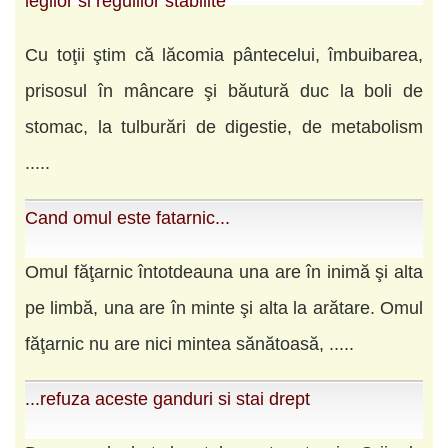
legilor si regulilor stabilite
Cu toţii ştim că lăcomia pântecelui, îmbuibarea,
prisosul în mâncare şi băutură duc la boli de
stomac, la tulburări de digestie, de metabolism
.....
Cand omul este fatarnic...
Omul făţarnic întotdeauna una are în inimă şi alta
pe limbă, una are în minte şi alta la arătare. Omul
făţarnic nu are nici min­tea sănătoasă, .....
...refuza aceste ganduri si stai drept