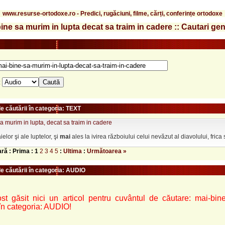
www.resurse-ortodoxe.ro - Predici, rugăciuni, filme, cărți, conferințe ortodoxe
ine sa murim in lupta decat sa traim in cadere :: Cautari ge
:
e căutării în categoria: TEXT
a murim in lupta, decat sa traim in cadere
elor şi ale luptelor, şi
mai
ales la ivirea războiului celui nevăzut al diavolului, frica se
ară : Prima :
1
2
3
4
5
:
Ultima
:
Următoarea »
le căutării în categoria: AUDIO
st găsit nici un articol pentru cuvântul de căutare: mai-bine-
în categoria: AUDIO!