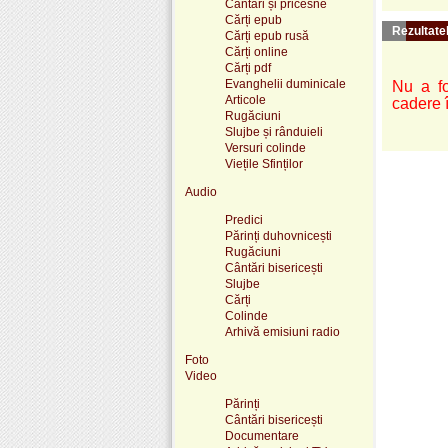
Cântări și pricesne
Cărți epub
Rezultatel
Cărți epub rusă
Cărți online
Cărți pdf
Evanghelii duminicale
Nu a fo
Articole
cadere 
Rugăciuni
Slujbe și rânduieli
Versuri colinde
Viețile Sfinților
Audio
Predici
Părinți duhovnicești
Rugăciuni
Cântări bisericești
Slujbe
Cărți
Colinde
Arhivă emisiuni radio
Foto
Video
Părinți
Cântări bisericești
Documentare