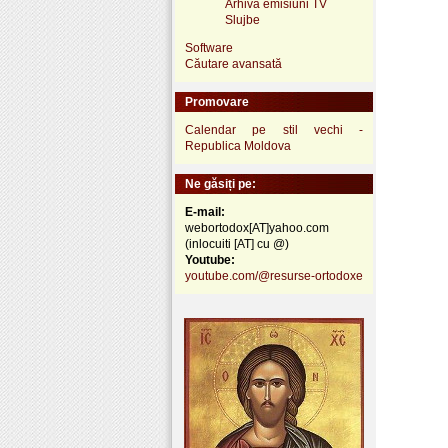
Arhivă emisiuni TV
Slujbe
Software
Căutare avansată
Promovare
Calendar pe stil vechi -
Republica Moldova
Ne găsiți pe:
E-mail:
webortodox[AT]yahoo.com
(inlocuiti [AT] cu @)
Youtube:
youtube.com/@resurse-ortodoxe