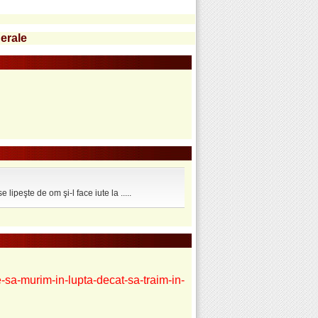
nerale
 lipeşte de om şi-l face iute la .....
sa-murim-in-lupta-decat-sa-traim-in-