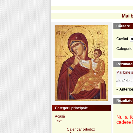
Mai b
Căutare
Cuvânt:
Categorie
Rezultatel
Mai bine s
ale războai
« Anterio
Rezultate
Categorii principale
Acasă
Nu a fo
Text
cadere 
Calendar ortodox