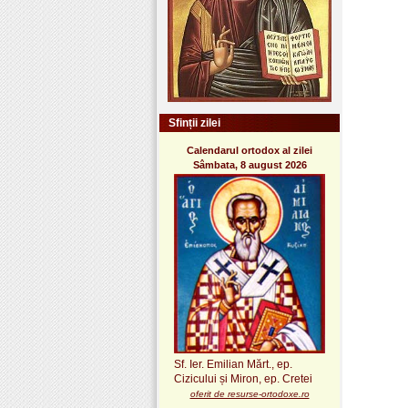
Sfinții zilei
Calendarul ortodox al zilei
Sâmbata, 8 august 2026
Sf. Ier. Emilian Mărt., ep.
Cizicului și Miron, ep. Cretei
oferit de resurse-ortodoxe.ro