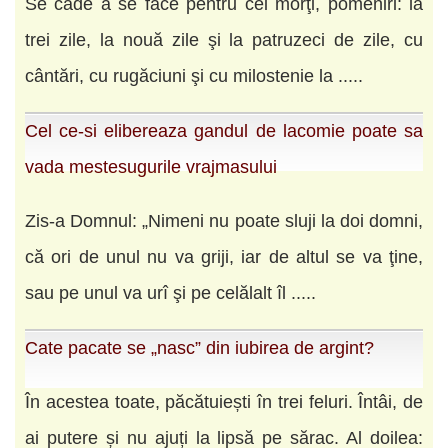
Se cade a se face pentru cei morţi, pomeniri: la
trei zile, la nouă zile şi la patruzeci de zile, cu
cântări, cu rugăciuni şi cu milostenie la .....
Cel ce-si elibereaza gandul de lacomie poate sa
vada mestesugurile vrajmasului
Zis-a Domnul: „Nimeni nu poate sluji la doi domni,
că ori de unul nu va griji, iar de altul se va ţine,
sau pe unul va urî şi pe celălalt îl .....
Cate pacate se „nasc” din iubirea de argint?
În acestea toate, păcătuiești în trei feluri. Întâi, de
ai putere și nu ajuți la lipsă pe sărac. Al doilea: