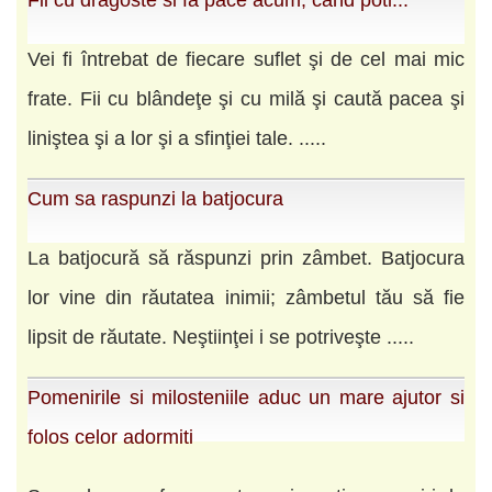
Fii cu dragoste si fa pace acum, cand poti...
Vei fi întrebat de fiecare suflet şi de cel mai mic
frate. Fii cu blândeţe şi cu milă şi caută pacea şi
liniştea şi a lor şi a sfinţiei tale. .....
Cum sa raspunzi la batjocura
La batjocură să răspunzi prin zâmbet. Batjocura
lor vine din răutatea inimii; zâmbetul tău să fie
lipsit de răutate. Neştiinţei i se potriveşte .....
Pomenirile si milosteniile aduc un mare ajutor si
folos celor adormiti