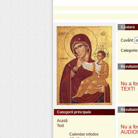
Căutare
Cuvânt:
Categorie
Rezultatel
Nu a fos
TEXT!
Rezultate
Categorii principale
Acasă
Text
Nu a fos
AUDIO!
Calendar ortodox