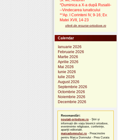
Sf. Mc. Antonin
*Duminica a X-a după Rusalii-
--Vindecarea lunaticului
**Ap. I Corinteni IV, 9-16; Ev.
Matei XVII, 14-23
oferit de resurse-ortodoxe.ro
Calendar
Ianuarie 2026
Februarie 2026
Martie 2026
Aprilie 2026
Mai 2026
Iunie 2026
Iulie 2026
August 2026
Septembrie 2026
Octombrie 2026
Noiembrie 2026
Decembrie 2026
Recomandări:
noutati-ortodoxe.ro
- Știri și
informații din viața bisericii ortodoxe,
evenimente religioase, conferințe,
apariții editoriale.
maicadomnului.ro
- Preacinstire
pentru Maica Domnului - Prea Curata