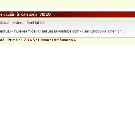
e căutării în categoria: VIDEO
itual - Invierea fiicei lui Iair
iritual
-
Invierea
fiicei
lui
Iair
Sursa:youtube.com - user:Ortodoxia Tinerilor .....
ară : Prima :
1
2
3
4
5
:
Ultima
:
Următoarea »