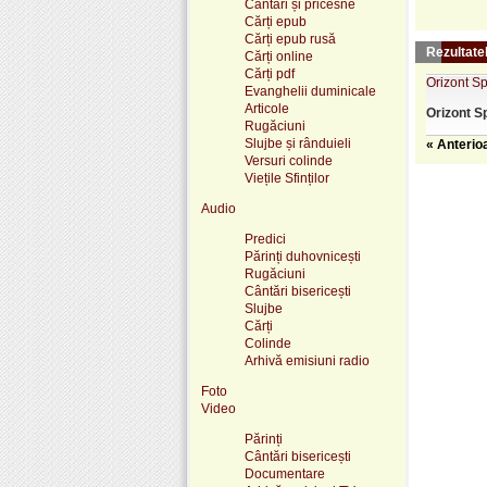
Cântări și pricesne
Cărți epub
Cărți epub rusă
Rezultatel
Cărți online
Cărți pdf
Orizont Spir
Evanghelii duminicale
Articole
Orizont
Sp
Rugăciuni
Slujbe și rânduieli
« Anterio
Versuri colinde
Viețile Sfinților
Audio
Predici
Părinți duhovnicești
Rugăciuni
Cântări bisericești
Slujbe
Cărți
Colinde
Arhivă emisiuni radio
Foto
Video
Părinți
Cântări bisericești
Documentare