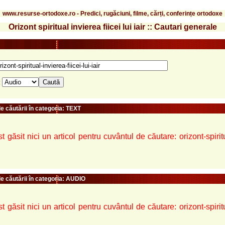
www.resurse-ortodoxe.ro - Predici, rugăciuni, filme, cărți, conferințe ortodoxe
Orizont spiritual invierea fiicei lui iair :: Cautari generale
:
e căutării în categoria: TEXT
t găsit nici un articol pentru cuvântul de căutare: orizont-spiritua
le căutării în categoria: AUDIO
t găsit nici un articol pentru cuvântul de căutare: orizont-spiritua