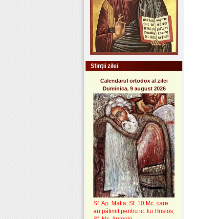
Sfinții zilei
Calendarul ortodox al zilei
Duminica, 9 august 2026
Sf. Ap. Matia; Sf. 10 Mc. care
au pătimit pentru ic. lui Hristos;