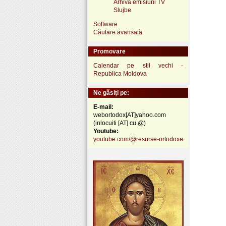
Arhivă emisiuni TV
Slujbe
Software
Căutare avansată
Promovare
Calendar pe stil vechi -
Republica Moldova
Ne găsiți pe:
E-mail:
webortodox[AT]yahoo.com
(inlocuiti [AT] cu @)
Youtube:
youtube.com/@resurse-ortodoxe