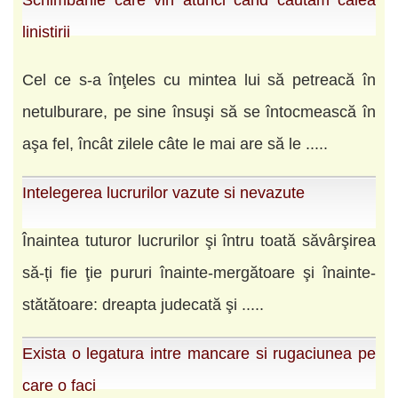
Schimbarile care vin atunci cand cautam calea
linistirii
Cel ce s-a înţeles cu mintea lui să petreacă în
netulburare, pe sine însuşi să se întocmească în
aşa fel, încât zilele câte le mai are să le .....
Intelegerea lucrurilor vazute si nevazute
Înaintea tuturor lucrurilor şi întru toată săvârşirea
să-ți fie ţie pururi înainte-mergătoare şi înainte-
stătătoare: dreapta judecată şi .....
Exista o legatura intre mancare si rugaciunea pe
care o faci