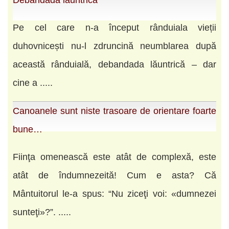
Debandada launtrica
Pe cel care n-a început rânduiala vieții
duhovnicești nu-l zdruncină neumblarea după
această rânduială, debandada lăuntrică – dar
cine a .....
Canoanele sunt niste trasoare de orientare foarte
bune…
Fiinţa omenească este atât de complexă, este
atât de îndumnezeită! Cum e asta? Că
Mântuitorul le-a spus: “Nu ziceţi voi: «dumnezei
sunteţi»?”. .....