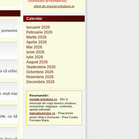
Domnului (Pobrejenia)
oferit de resurse-ortodoxe.ro
Calendar
Ianuarie 2026
e pomenire
Februarie 2026
Martie 2026
Aprilie 2026
Mai 2026
Iunie 2026
Iulie 2026
August 2026
Septembrie 2026
ia că urăsc
Octombrie 2026
Noiembrie 2026
Decembrie 2026
i mult mai
Recomandări:
noutati-ortodoxe.ro
- Știri și
informații din viața bisericii ortodoxe,
evenimente religioase, conferințe,
apariții editoriale.
maicadomnului.ro
- Preacinstire
lte, ca să
pentru Maica Domnului - Prea Curata
Fecioara Maria.