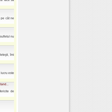
te face să
t pe cât ne
sufletul nu
eteşti, îmi
 lucru este
tand...
fericite de