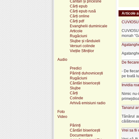
Cântări și pricesne
Cărți epub
Cărți epub rusă
Articole a
Cărți online
Cărți pdf
CUVIOSUL 
Evanghelii duminicale
CUVIOSUL 
Articole
monah “Gavr
Rugăciuni
Slujbe și rânduieli
Agatanghel
Versuri colinde
Viețile Sfinților
Agatanghel 
Audio
De fiecare
Predici
- De fieca
Părinți duhovnicești
pe toată l
Rugăciuni
Cântări bisericești
Invidia ro
Slujbe
Cărți
Nimic nu-
Colinde
primejdioas
Arhivă emisiuni radio
Tanarul a
Foto
Tânărul a
Video
călătoreas
Părinți
Cântări bisericești
Vrei sa fi
Documentare