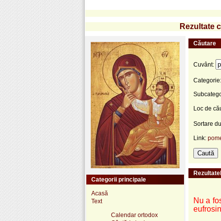
Rezultate c
Căutare
Cuvânt:
Categorie
Subcatego
Loc de că
Sortare d
Link:
pome
Rezultatel
Categorii principale
Acasă
Nu a fos
Text
eufrosin
Calendar ortodox