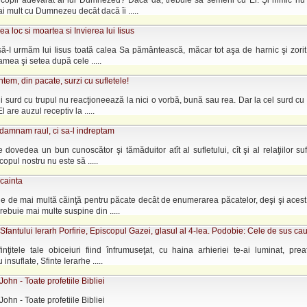
i copil adevărat al lui Dumnezeu? Dacă da, trebuie să semeni cu El. Şi nimic nu 
 mult cu Dumnezeu decât dacă îi .....
vea loc si moartea si Invierea lui Iisus
să-I urmăm lui Iisus toată calea Sa pământească, măcar tot aşa de harnic şi zori
amea şi setea după cele .....
ntem, din pacate, surzi cu sufletele!
i surd cu trupul nu reacţioneează la nici o vorbă, bună sau rea. Dar la cel surd cu 
l are auzul receptiv la .....
damnam raul, ci sa-l indreptam
e dovedea un bun cunoscător şi tămăduitor atît al sufletului, cît şi al relaţiilor sufl
opul nostru nu este să .....
cainta
e de mai multă căinţă pentru păcate decât de enumerarea păcatelor, deşi şi acest
rebuie mai multe suspine din .....
fantului Ierarh Porfirie, Episcopul Gazei, glasul al 4-lea. Podobie: Cele de sus cau
nţitele tale obiceiuri fiind înfrumuseţat, cu haina arhieriei te-ai luminat, prea
nsuflate, Sfinte Ierarhe .....
ohn - Toate profetiile Bibliei
ohn - Toate profetiile Bibliei