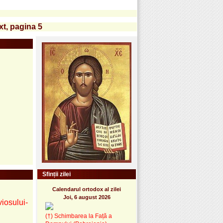
xt, pagina 5
Sfinții zilei
Calendarul ortodox al zilei
Joi, 6 august 2026
viosului-
(†) Schimbarea la Față a