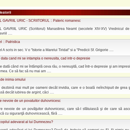
leatorii
GAVRIIL URIC - SCRIITORUL :: Pateric romanesc
GAVRIIL URIC (Scriitorul) Manastirea Neamt (secolele XIV-XV) Vrednicul d
iil .....
 :: Patristica
A scris in sec. V o "Istorie a Marelui Tiridat" si a "Predicii Sf. Grigorie .....
 data cand mi se intampla o nereusita, cad intr-o depresie
re dată când mi se întâmplă ceva rău, o nereuşită, cad într-o depresie şi am impres
umea. Ce să fac să nu mai am .....
ade inima omului
i dezbină mai mult pe oameni decât invidia, care e o boală neînchipuit de grea ş
ă decât iubirea de argint, căci .....
re nevoie de un povatuitor duhovnicesc
re nevoie de un povăţuitor duhovnicesc, care să-l sfătuiască şi de care să ascu
că cu siguranţă duhovnicească, fără .....
i copilul adevarat al lui Dumnezeu?