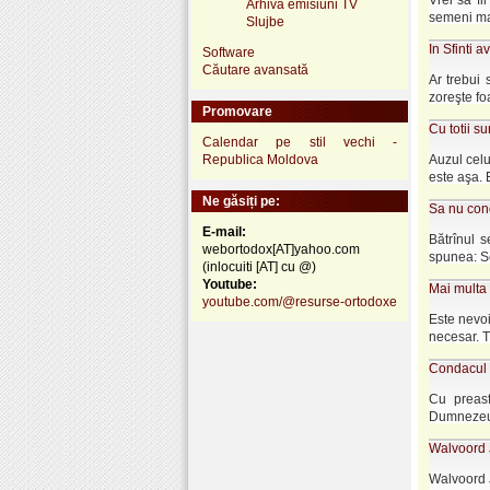
Vrei să fi
Arhivă emisiuni TV
semeni mai
Slujbe
In Sfinti a
Software
Căutare avansată
Ar trebui 
zoreşte fo
Promovare
Cu totii su
Calendar pe stil vechi -
Republica Moldova
Auzul celu
este aşa. E
Ne găsiți pe:
Sa nu con
E-mail:
Bătrînul s
webortodox[AT]yahoo.com
spunea: Sc
(inlocuiti [AT] cu @)
Youtube:
Mai multa 
youtube.com/@resurse-ortodoxe
Este nevoi
necesar. T
Condacul S
Cu preasfi
Dumnezeu i
Walvoord J
Walvoord J