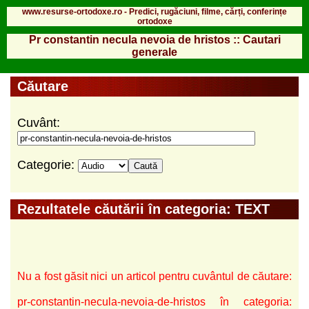
www.resurse-ortodoxe.ro - Predici, rugăciuni, filme, cărți, conferințe
ortodoxe
Pr constantin necula nevoia de hristos :: Cautari
generale
Căutare
Cuvânt:
Categorie:
Rezultatele căutării în categoria: TEXT
Nu a fost găsit nici un articol pentru cuvântul de căutare:
pr-constantin-necula-nevoia-de-hristos în categoria: