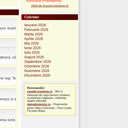
Domnului (Pobrejenia)
oferit de resurse-ortodoxe.ro
Calendar
Ianuarie 2026
ura brazii
Februarie 2026
Martie 2026
Aprilie 2026
Mai 2026
Iunie 2026
Iulie 2026
August 2026
ltceva, că
Septembrie 2026
Octombrie 2026
Noiembrie 2026
Decembrie 2026
e rogi. Te
Recomandări:
noutati-ortodoxe.ro
- Știri și
informații din viața bisericii ortodoxe,
evenimente religioase, conferințe,
nului și a
apariții editoriale.
maicadomnului.ro
- Preacinstire
pentru Maica Domnului - Prea Curata
Fecioara Maria.
irea lumii,