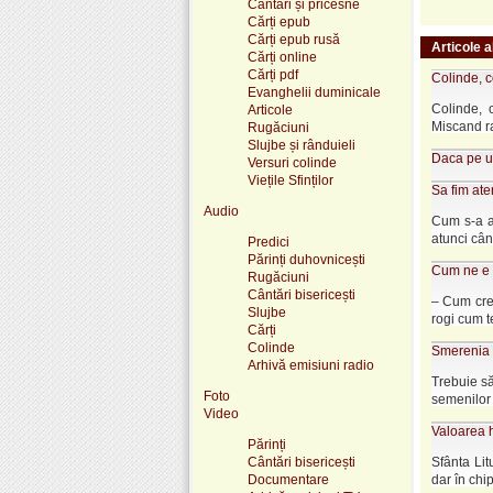
Cântări și pricesne
Cărți epub
Cărți epub rusă
Articole a
Cărți online
Cărți pdf
Colinde, c
Evanghelii duminicale
Colinde, 
Articole
Miscand ra
Rugăciuni
Slujbe și rânduieli
Daca pe un
Versuri colinde
Viețile Sfinților
Sa fim ate
Audio
Cum s-a aj
atunci când
Predici
Părinți duhovnicești
Cum ne e v
Rugăciuni
Cântări bisericești
– Cum cre
Slujbe
rogi cum te
Cărți
Colinde
Smerenia e
Arhivă emisiuni radio
Trebuie s
Foto
semenilor n
Video
Valoarea h
Părinți
Cântări bisericești
Sfânta Lit
Documentare
dar în chip