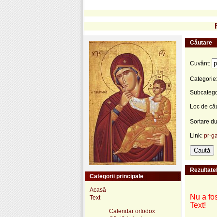
Căutare
Cuvânt:
Categorie
Subcatego
Loc de că
Sortare d
Link:
pr-ga
Rezultatel
Categorii principale
Acasă
Nu a fos
Text
Text!
Calendar ortodox