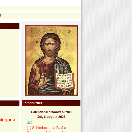
9
Sfinții zilei
Calendarul ortodox al zilei
Joi, 6 august 2026
ategoria:
(†) Schimbarea la Față a