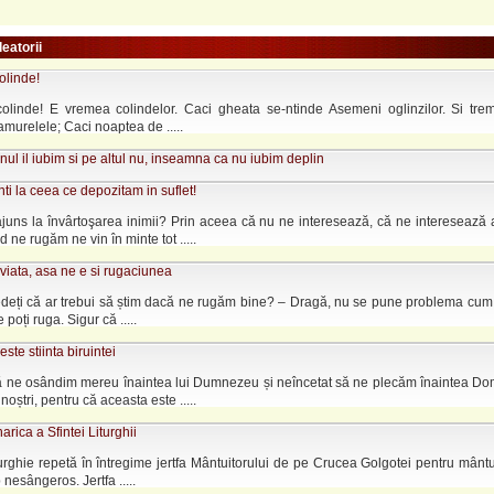
leatorii
olinde!
colinde! E vremea colindelor. Caci gheata se-ntinde Asemeni oglinzilor. Si trem
murelele; Caci noaptea de .....
ul il iubim si pe altul nu, inseamna ca nu iubim deplin
nti la ceea ce depozitam in suflet!
uns la învârtoşarea inimii? Prin aceea că nu ne interesează, că ne interesează a
 ne rugăm ne vin în minte tot .....
iata, asa ne e si rugaciunea
deți că ar trebui să știm dacă ne rugăm bine? – Dragă, nu se pune problema cum t
 poți ruga. Sigur că .....
ste stiinta biruintei
ă ne osândim mereu înaintea lui Dumnezeu și neîncetat să ne plecăm înaintea Dom
oștri, pentru că aceasta este .....
arica a Sfintei Liturghii
urghie repetă în întregime jertfa Mântuitorului de pe Crucea Golgotei pentru mântu
 nesângeros. Jertfa .....