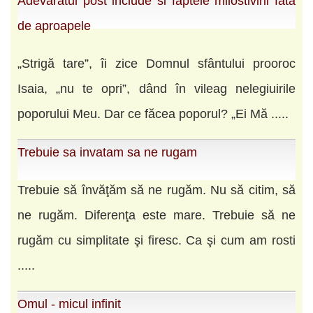
Adevaratul post include si faptele milostivirii fata
de aproapele
„Strigă tare”, îi zice Domnul sfântului prooroc
Isaia, „nu te opri”, dând în vileag nelegiuirile
poporului Meu. Dar ce făcea poporul? „Ei Mă .....
Trebuie sa invatam sa ne rugam
Trebuie să învăţăm să ne rugăm. Nu să citim, să
ne rugăm. Diferenţa este mare. Trebuie să ne
rugăm cu simplitate şi firesc. Ca şi cum am rosti
.....
Omul - micul infinit