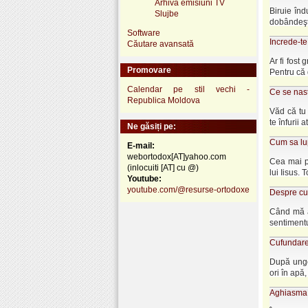
Arhivă emisiuni TV
Biruie înd
Slujbe
dobândeşti 
Software
Increde-t
Căutare avansată
Ar fi fost
Promovare
Pentru că 
Calendar pe stil vechi -
Ce se nast
Republica Moldova
Văd că tu 
te înfurii a
Ne găsiți pe:
Cum sa lu
E-mail:
webortodox[AT]yahoo.com
Cea mai p
(inlocuiti [AT] cu @)
lui Iisus. T
Youtube:
youtube.com/@resurse-ortodoxe
Despre cug
Când mă a
sentimentul
Cufundarea
După unger
ori în apă,
Aghiasma 