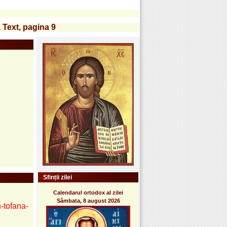
 Text, pagina 9
Sfinții zilei
Calendarul ortodox al zilei
Sâmbata, 8 august 2026
-tofana-