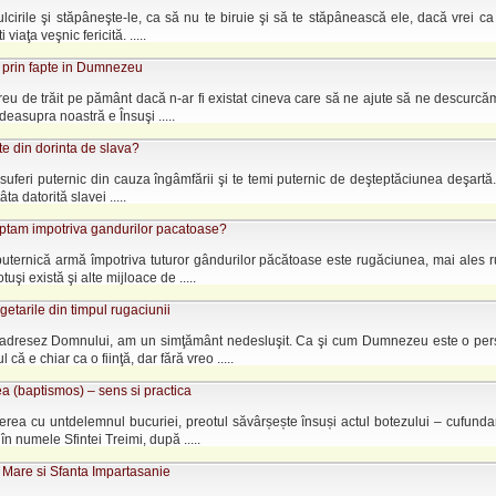
ulcirile şi stăpâneşte-le, ca să nu te biruie şi să te stăpânească ele, dacă vrei c
viaţa veşnic fericită. .....
e prin fapte in Dumnezeu
 greu de trăit pe pământ dacă n-ar fi existat cineva care să ne ajute să ne descurcăm 
deasupra noastră e Însuşi .....
e din dorinta de slava?
suferi puternic din cauza îngâmfării şi te temi puternic de deşteptăciunea deşartă
tâta datorită slavei .....
ptam impotriva gandurilor pacatoase?
uternică armă împotriva tuturor gândurilor păcătoase este rugăciunea, mai ales 
otuşi există şi alte mijloace de .....
etarile din timpul rugaciunii
dresez Domnului, am un simţământ nedesluşit. Ca şi cum Dumnezeu este o pe
 că e chiar ca o fiinţă, dar fără vreo .....
 (baptismos) – sens si practica
ea cu untdelemnul bucuriei, preotul săvârșește însuși actul botezului – cufundar
 în numele Sfintei Treimi, după .....
Mare si Sfanta Impartasanie