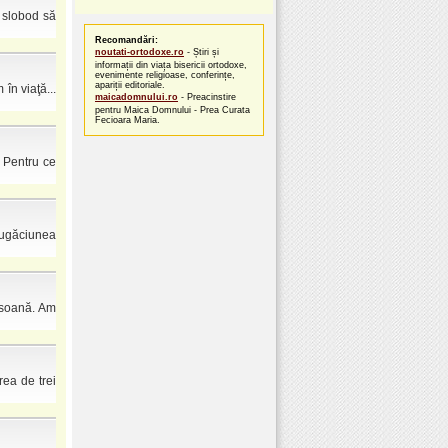
a slobod să
Recomandări:
noutati-ortodoxe.ro
- Știri și
informații din viața bisericii ortodoxe,
evenimente religioase, conferințe,
apariții editoriale.
în viaţă...
maicadomnului.ro
- Preacinstire
pentru Maica Domnului - Prea Curata
Fecioara Maria.
. Pentru ce
rugăciunea
rsoană. Am
ea de trei