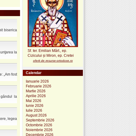
it biserica
Sf. Ier. Emilian Mărt., ep.
nunţarea la
Cizicului și Miron, ep. Cretei
oferit de resurse-ortodoxe.ro
Calendar
e: „Am fost
Ianuarie 2026
Februarie 2026
Martie 2026
Aprilie 2026
u gândul la
Mai 2026
Iunie 2026
Iulie 2026
August 2026
tere, legea
Septembrie 2026
Octombrie 2026
Noiembrie 2026
Decembrie 2026