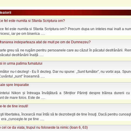
leatorii
ce fel este numita si Sfanta Scriptura om?
ce fel este numita si Sfanta Scriptura om? Precum dupa un inteles mai inalt a num
cesc, iar pe om biserica .....
franarea indeparteaza atat de mult pe om de Dumnezeu?
arte greu să ne rugăm pentru persoanele care au căzut în păcatul desfrânării. Re
păcatul desfrânării înalță .....
i in urma patima fumatului
umător nu-l dezleg! - Eu îl dezleg. Dar nu spune: „Sunt fumător”, nu vorbi așa. Spun
Cuvântul „sunt” înseamnă .....
ale spre Imparatie
intelui Nikon și întreaga învățătură a Sfinților Părinți despre trăirea durerii c
t de mare folos. Este de .....
-te de tine insuti!
ti libertatea, încearcă mai întâi să te dezrobeşti de tine însuţi. Dacă pentru cunoaş
era „cunoaşte-te pe tine .....
 cel ce da viata; trupul nu foloseste la nimic (Ioan 6, 63)