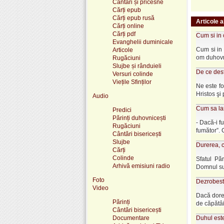
Cântări și pricesne
Cărți epub
Cărți epub rusă
Articole a
Cărți online
Cărți pdf
Cum si in 
Evanghelii duminicale
Cum si in 
Articole
om duhovni
Rugăciuni
Slujbe și rânduieli
De ce des
Versuri colinde
Viețile Sfinților
Ne este fo
Hristos şi 
Audio
Cum sa las
Predici
Părinți duhovnicești
- Dacă-i f
Rugăciuni
fumător”. 
Cântări bisericești
Slujbe
Durerea, c
Cărți
Colinde
Sfatul Păr
Arhivă emisiuni radio
Domnul sun
Foto
Dezrobeste
Video
Dacă doreş
Părinți
de căpătâi 
Cântări bisericești
Documentare
Duhul este