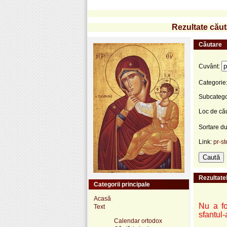
Rezultate căut
Căutare
Cuvânt:
Categorie
Subcatego
Loc de că
Sortare d
Link:
pr-st
Rezultatel
Categorii principale
Acasă
Nu a fo
Text
sfantul-
Calendar ortodox