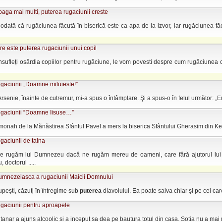
aga mai multi, puterea rugaciunii creste
dată că rugăciunea făcută în biserică este ca apa de la izvor, iar rugăciunea fă
e este puterea rugaciunii unui copil
nsufleți osârdia copiilor pentru rugăciune, le vom povesti despre cum rugăciunea 
ugaciunii „Doamne miluieste!”
rsenie, înainte de cutremur, mi-a spus o întâmplare. Şi a spus-o în felul următor: „Era 
ugaciunii “Doamne Iisuse…”
onah de la Mănăstirea Sfântul Pavel a mers la biserica Sfântului Gherasim din Kefalon
gaciunii de taina
 rugăm lui Dumnezeu dacă ne rugăm mereu de oameni, care fără ajutorul lui
doctorul .....
umnezeiasca a rugaciunii Maicii Domnului
rupeşti, căzuţi în întregime sub
puterea
diavolului. Ea poate salva chiar şi pe cei care
ugaciunii pentru aproapele
tanar a ajuns alcoolic si a inceput sa dea pe bautura totul din casa. Sotia nu a mai rez