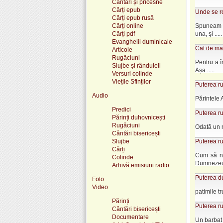
Cântări și pricesne
Cărți epub
Unde se ro
Cărți epub rusă
Cărți online
Spuneam o
Cărți pdf
una, şi .....
Evanghelii duminicale
Cat de mar
Articole
Rugăciuni
Pentru a î
Slujbe și rânduieli
Așa .....
Versuri colinde
Viețile Sfinților
Puterea r
Audio
Părintele A
Predici
Puterea r
Părinți duhovnicești
Rugăciuni
Odată un m
Cântări bisericești
Slujbe
Puterea ru
Cărți
Cum să ne
Colinde
Dumnezeu, 
Arhivă emisiuni radio
Puterea d
Foto
Video
patimile t
Părinți
Puterea r
Cântări bisericești
Documentare
Un barbat 