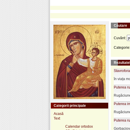
Căutare
Cuvânt:
Categorie
Rezultatel
Stavrofora
în viața m
Puterea ru
Rugăciunea
Puterea im
Categorii principale
Rugăciunea
Acasă
Text
Puterea ru
Calendar ortodox
Gorbaciov.