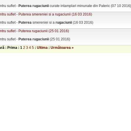
tru suflet -
Puterea
rugaciunii
curate intamplari minunate din Pateric (07 10 2016
tru suflet - Puterea smereniei si a rugaciunii (16 03 2016)
tru suflet -
Puterea
smereniei si a
rugaciunii
(16 03 2016)
tru suflet - Puterea rugaciunii (25 01 2016)
tru suflet -
Puterea
rugaciunii
(25 01 2016)
ară : Prima :
1
2
3
4
5
:
Ultima
:
Următoarea »