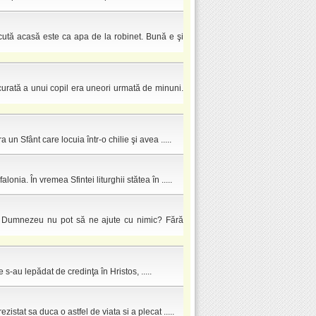
cută acasă este ca apa de la robinet. Bună e şi
curată a unui copil era uneori urmată de minuni.
un Sfânt care locuia într-o chilie şi avea .....
ia. În vremea Sfintei liturghii stătea în .....
 Dumnezeu nu pot să ne ajute cu nimic? Fără
 s-au lepădat de credinţa în Hristos, .....
istat sa duca o astfel de viata si a plecat .....