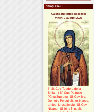
Sfinții zilei
Calendarul ortodox al zilei
Vineri, 7 august 2026
†) Sf. Cuv. Teodora de la
Sihla
;
†) Sf. Cuv. Pafnutie -
Pârvu Zugravul
; Sf. Cuv. Mc.
Dometie Persul; Sf. Ier. Narcis,
arhiep. Ierusalimului; Sf. Cuv.
Nicanor; Sf. Irina împ.; Sf.