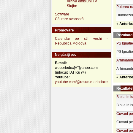
Arhivă emisiuni TV
Slujbe
Puterea ru
Software
Dumnezeu a
Căutare avansată
« Anterio
Promovare
Rezultate
Calendar pe stil vechi -
Republica Moldova
PS Ignatie
PS Ignatie
Ne găsiți pe:
Arhimandri
E-mail:
webortodox[AT]yahoo.com
Arhimandri
(inlocuiti [AT] cu @)
Youtube:
« Anterio
youtube.com/@resurse-ortodoxe
Rezultatel
Biblia in i
Biblia in i
Cuvant pen
Cuvant pen
Cuvant pen