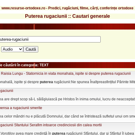
www.resurse-ortodoxe.ro - Predici, rugăciuni, filme, cărți, conferințe ortodoxe
Puterea rugaciunii :: Cautari generale
:
e căutării în categoria: TEXT
 Raisia Lungu - Statornicia in viata monahala, ispite si despre puterea rugaciunii
onahală, ispite și despre
puterea
rugăciunii:Ne spunea Înaltpreasfințitul Părinte Mitr
gaciunii
 are drept scop să-L sălăşluiască pe Hristos în inima omului, lucru de neacceptat p
ensa a rugaciunii smerite
 celor mândri nu e plăcută Domnului, dar când se întristează sufletul unui om smerit
gaciunii Sfantului Serafim intoarce credinciosii din calea mortii
Vorotilov avea mare credinţă în
puterea
rugăciunii Sfântului, dar şi Sfântul îl iubea 