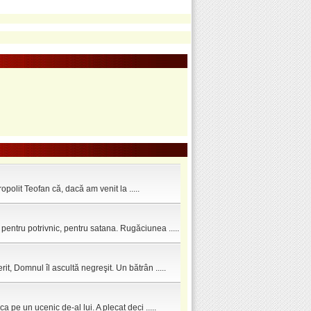
opolit Teofan că, dacă am venit la .....
entru potrivnic, pentru satana. Rugăciunea .....
, Domnul îl ascultă negreşit. Un bătrân .....
ca pe un ucenic de-al lui. A plecat deci .....