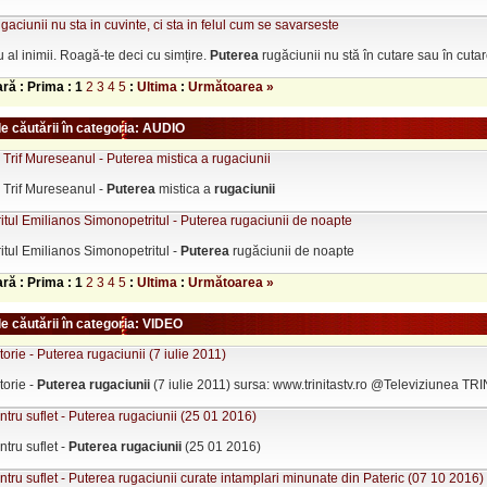
gaciunii nu sta in cuvinte, ci sta in felul cum se savarseste
l inimii. Roagă-te deci cu simțire.
Puterea
rugăciunii nu stă în cutare sau în cutare 
ară : Prima :
1
2
3
4
5
:
Ultima
:
Următoarea »
le căutării în categoria: AUDIO
 Trif Mureseanul - Puterea mistica a rugaciunii
 Trif Mureseanul -
Puterea
mistica a
rugaciunii
tul Emilianos Simonopetritul - Puterea rugaciunii de noapte
tul Emilianos Simonopetritul -
Puterea
rugăciunii de noapte
ară : Prima :
1
2
3
4
5
:
Ultima
:
Următoarea »
e căutării în categoria: VIDEO
storie - Puterea rugaciunii (7 iulie 2011)
storie -
Puterea
rugaciunii
(7 iulie 2011) sursa: www.trinitastv.ro @Televiziunea TR
tru suflet - Puterea rugaciunii (25 01 2016)
tru suflet -
Puterea
rugaciunii
(25 01 2016)
tru suflet - Puterea rugaciunii curate intamplari minunate din Pateric (07 10 2016)