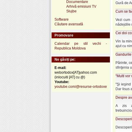
Documentare
Gură de Au
Arhivă emisiuni TV
Slujbe
Cum se fac
Software
Vezi cum 
Căutare avansată
nădejdile 
Cei doi co
Promovare
Vin la min
Calendar pe stil vechi -
ajut cu nim
Republica Moldova
Gandurile 
Ne găsiți pe:
Părinte, c
sfinţenia u
E-mail:
webortodox[AT]yahoo.com
"Multi vor
(inlocuiti [AT] cu @)
Youtube:
"Şi ieşind 
youtube.com/@resurse-ortodoxe
Dar Iisus a
Despre av
A zis a
trebuincio
Descoperir
Descoperir