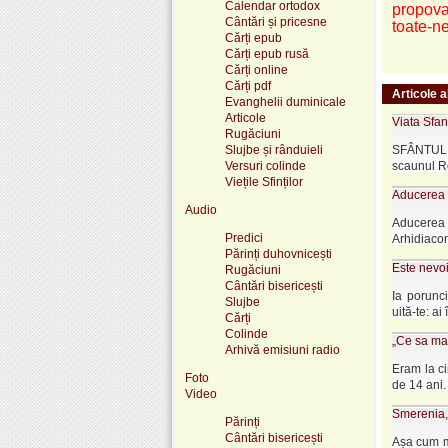
Calendar ortodox
propova
Cântări și pricesne
toate-ne
Cărți epub
Cărți epub rusă
Cărți online
Cărți pdf
Articole a
Evanghelii duminicale
Articole
Viata Sfan
Rugăciuni
Slujbe și rânduieli
SFÂNTUL 
Versuri colinde
scaunul Ro
Viețile Sfinților
Aducerea c
Audio
Aducerea 
Predici
Arhidiacon 
Părinți duhovnicești
Este nevoi
Rugăciuni
Cântări bisericești
Ia porunci
Slujbe
uită-te: ai 
Cărți
Colinde
„Ce sa mai
Arhivă emisiuni radio
Eram la ci
Foto
de 14 ani. 
Video
Smerenia, 
Părinți
Cântări bisericești
Așa cum mâ