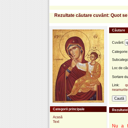
Rezultate căutare cuvânt: Quot se
Căutare
Cuvânt:
Categorie
Subcatego
Loc de că
Sortare d
Link:
q
neamurile
Categorii principale
Rezultatel
Acasă
Text
Nu a fo