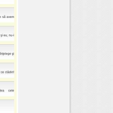
ne să avem
şi eu, nu-i
înţelege şi
 ce clădiri!
dea cele