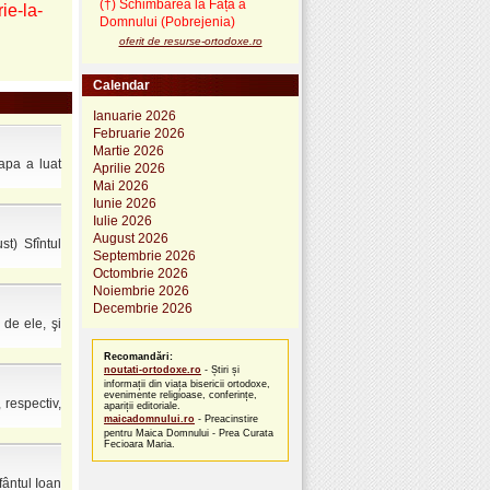
(†) Schimbarea la Față a
ie-la-
Domnului (Pobrejenia)
oferit de resurse-ortodoxe.ro
Calendar
Ianuarie 2026
Februarie 2026
Martie 2026
pa a luat
Aprilie 2026
Mai 2026
Iunie 2026
Iulie 2026
August 2026
t) Sfîntul
Septembrie 2026
Octombrie 2026
Noiembrie 2026
Decembrie 2026
 de ele, şi
Recomandări:
noutati-ortodoxe.ro
- Știri și
informații din viața bisericii ortodoxe,
evenimente religioase, conferințe,
 respectiv,
apariții editoriale.
maicadomnului.ro
- Preacinstire
pentru Maica Domnului - Prea Curata
Fecioara Maria.
fântul Ioan