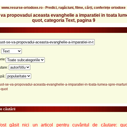
www.resurse-ortodoxe.ro - Predici, rugăciuni, filme, cărți, conferințe ortodoxe
 va propovadui aceasta evanghelie a imparatiei in toata lume
quot, categoria Text, pagina 9
:
rie:
utare:
upă:
uot-se-va-propovadui-aceasta-evanghelie-a-imparatiei-in-toata-lumea-spre-marturi
-quot
e căutării
st găsit nici un articol pentru cuvântul de căutare: quo