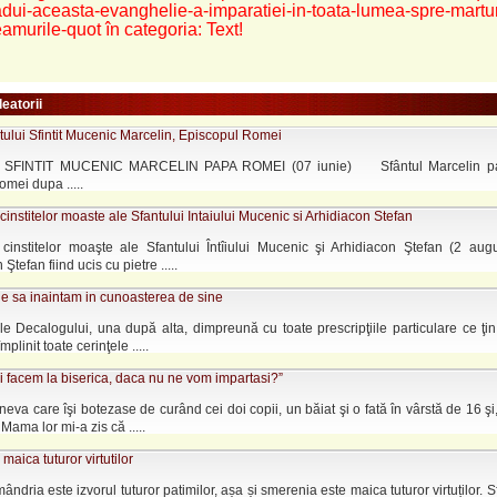
dui-aceasta-evanghelie-a-imparatiei-in-toata-lumea-spre-martur
amurile-quot în categoria: Text!
leatorii
tului Sfintit Mucenic Marcelin, Episcopul Romei
SFINTIT MUCENIC MARCELIN PAPA ROMEI (07 iunie) Sfântul Marcelin pa
mei dupa .....
institelor moaste ale Sfantului Intaiului Mucenic si Arhidiacon Stefan
cinstitelor moaşte ale Sfantului Întîiului Mucenic şi Arhidiacon Ştefan (2 augus
Ştefan fiind ucis cu pietre .....
e sa inaintam in cunoasterea de sine
le Decalogului, una după alta, dimpreună cu toate prescripţiile particulare ce ţin
împlinit toate cerinţele .....
 facem la biserica, daca nu ne vom impartasi?”
neva care îşi botezase de curând cei doi copii, un băiat şi o fată în vârstă de 16 şi,
Mama lor mi-a zis că .....
maica tuturor virtutilor
ndria este izvorul tuturor patimilor, așa și smerenia este maica tuturor virtuților. S