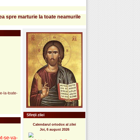
a spre marturie la toate neamurile
e-la-toate-
Sfinții zilei
Calendarul ortodox al zilei
Joi, 6 august 2026
t-se-va-