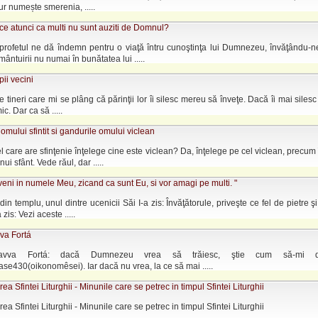
r numește smerenia, .....
e atunci ca multi nu sunt auziti de Domnul?
profetul ne dă îndemn pentru o viaţă întru cunoştinţa lui Dumnezeu, învăţându-
mântuirii nu numai în bunătatea lui .....
pii vecini
e tineri care mi se plâng că părinţii lor îi silesc mereu să înveţe. Dacă îi mai silesc 
ic. Dar ca să .....
omului sfintit si gandurile omului viclean
el care are sfinţenie înţelege cine este viclean? Da, înţelege pe cel viclean, precum 
nui sfânt. Vede răul, dar .....
 veni in numele Meu, zicand ca sunt Eu, si vor amagi pe multi. "
din templu, unul dintre ucenicii Săi I-a zis: Învăţătorule, priveşte ce fel de pietre şi
 zis: Vezi aceste .....
va Fortá
vva Fortá: dacă Dumnezeu vrea să trăiesc, ştie cum să-mi 
ase430(oikonomêsei). Iar dacă nu vrea, la ce să mai .....
ea Sfintei Liturghii - Minunile care se petrec in timpul Sfintei Liturghii
ea Sfintei Liturghii - Minunile care se petrec in timpul Sfintei Liturghii