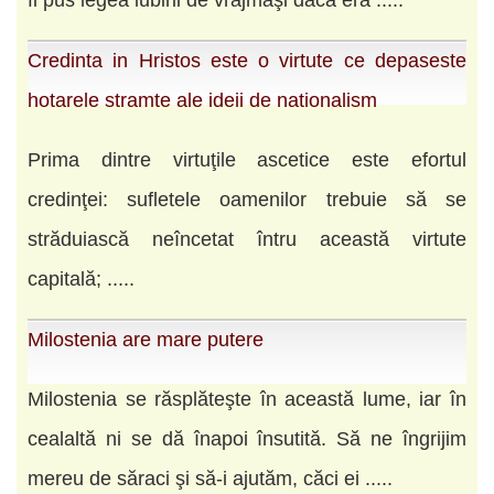
fi pus legea iubirii de vrăjmaşi dacă era .....
Credinta in Hristos este o virtute ce depaseste
hotarele stramte ale ideii de nationalism
Prima dintre virtuţile ascetice este efortul
credinţei: sufletele oamenilor trebuie să se
străduiască neîncetat întru această virtute
capitală; .....
Milostenia are mare putere
Milostenia se răsplăteşte în această lume, iar în
cealaltă ni se dă înapoi însutită. Să ne îngrijim
mereu de săraci şi să-i ajutăm, căci ei .....