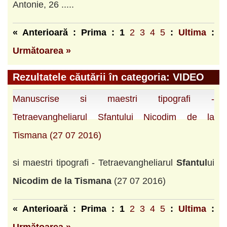
Antonie, 26 .....
« Anterioară : Prima :
1
2
3
4
5
:
Ultima
:
Următoarea »
Rezultatele căutării în categoria: VIDEO
Manuscrise si maestri tipografi -
Tetraevangheliarul Sfantului Nicodim de la
Tismana (27 07 2016)
si maestri tipografi - Tetraevangheliarul
Sfantul
ui
Nicodim
de
la
Tismana
(27 07 2016)
« Anterioară : Prima :
1
2
3
4
5
:
Ultima
: