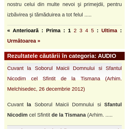
nostru celui din multe nevoi şi primejdii, pentru
izbăvirea şi tămăduirea a tot felul .....
« Anterioară : Prima :
1
2
3
4
5
:
Ultima
:
Următoarea »
Rezultatele căutării în categoria: AUDIO
Cuvant la Soborul Maicii Domnului si Sfantul
Nicodim cel Sfintit de la Tismana (Arhim.
Melchisedec, 26 decembrie 2012)
Cuvant
la
Soborul Maicii Domnului si
Sfantul
Nicodim
cel Sfintit
de
la
Tismana
(Arhim. .....