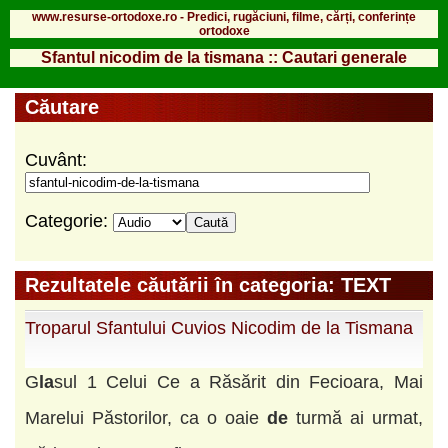
www.resurse-ortodoxe.ro - Predici, rugăciuni, filme, cărți, conferințe
ortodoxe
Sfantul nicodim de la tismana :: Cautari generale
Căutare
Cuvânt:
Categorie:
Rezultatele căutării în categoria: TEXT
Troparul Sfantului Cuvios Nicodim de la Tismana
G
la
sul 1 Celui Ce a Răsărit din Fecioara, Mai
Marelui Păstorilor, ca o oaie
de
turmă ai urmat,