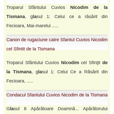
Troparul Sfântului Cuvios
Nicodim
de
la
Tismana
, g
la
sul 1: Celui ce a răsărit din
Fecioara, Mai-marelui .....
Canon de rugaciune catre Sfantul Cuvios Nicodim
cel Sfintit de la Tismana
Troparul Sfântului Cuvios
Nicodim
cel Sfinţit
de
la
Tismana
, g
la
sul 1: Celui Ce a Răsărit din
Fecioara, .....
Condacul Sfantului Cuvios Nicodim de la Tismana
G
la
sul 8 Apărătoare Doamnă... Apărătorului