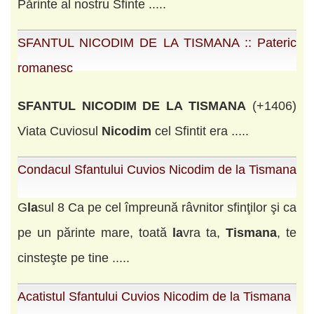
Părinte al nostru Sfinte .....
SFANTUL NICODIM DE LA TISMANA :: Pateric
romanesc
SFANTUL
NICODIM
DE
LA
TISMANA
(+1406)
Viata Cuviosul
Nicodim
cel Sfintit era .....
Condacul Sfantului Cuvios Nicodim de la Tismana
G
la
sul 8 Ca pe cel împreună râvnitor sfinţilor şi ca
pe un părinte mare, toată
la
vra ta,
Tismana
, te
cinsteşte pe tine .....
Acatistul Sfantului Cuvios Nicodim de la Tismana