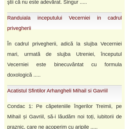
ştii că nu este adevărat. Singur .....
Randuiala inceputului Vecerniei in cadrul
privegherii
În cadrul privegherii, adică la slujba Vecerniei
mari, urmată de slujba Utreniei, începutul
Vecerniei este binecuvântat cu formula
doxologică .....
Acatistul Sfintilor Arhangheli Mihail si Gavriil
Condac 1: Pe căpeteniile îngerilor Treimii, pe
Mihail și Gavriil, să-i lăudăm noi toți, iubitorii de
praznic, care ne acoperim cu ari­pile .....