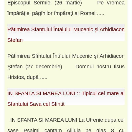
Episcopul Sermiei (26 martie) Pe vremea
împărăţiei păgînilor împăraţi ai Romei .....
Pătimirea Sfantului Întaiului Mucenic şi Arhidiacon
Stefan
Pătimirea Sfîntului Întîiului Mucenic şi Arhidiacon
Ştefan (27 decembrie) Domnul nostru Iisus
Hristos, după .....
IN SFANTA SI MAREA LUNI :: Tipicul cel mare al
Sfantului Sava cel Sfintit
IN SFANTA SI MAREA LUNI La Utrenie dupa cei
sase Psalmi cantam Aliluia pe glas 8 cu