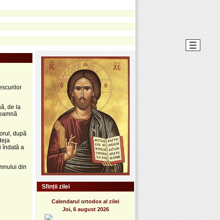
escurilor
ă, de la
nseamnă
orul, după
deja
i îndată a
mnului din
Sfinții zilei
Calendarul ortodox al zilei
Joi, 6 august 2026