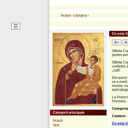
Acasa
›
Liturgica
›
Ce este S
A+
A
Sfânta Copi
pentru pre
Sfânta Cop
cuvântul „
„cuțit”.
Din punct 
ce a murit
murise, nu 
ieșit sânge
La Proscom
Fecioara.
Categoria
Categorii principale
Cautare:
Acasă
Ce este S
Text