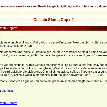
www.resurse-ortodoxe.ro - Predici, rugăciuni, filme, cărți, conferințe ortodoxe
Ce este Sfanta Copie?
fanta Copie?
-
e este un obiect liturgic sfințit, folosit de preot în cadrul Proscomidiei, la tăierea pr
gătirea Cinstitelor Daruri.
ie are forma unei sulițe, cu două tăișuri. Numele acesteia vine, fie din limba slavon
kopiie”, care înseamnă „suliță”, fie din limba greacă, de la cuvântul „kopis”, care î
de vedere simbolic, Sfânta Copie simbolizează sulița cu care a fost împuns Mântuit
 pe Cruce, după cum citim în Evanghelie: „Venind ostașii la Iisus, dacă au văzut că 
I-au zdrobit fluierele picioarelor. Ci unul din ostași, cu sulița, a împuns coasta Lui ș
 și apă. Și cel ce a văzut, a mărturisit și mărturia lui e adevărată” (Ioan 19, 33-35).
odie, scoaterea Agneţului cu copia din prescură, închipuie Naşterea cu trup a Do
:
Liturgica
fanta Copie?