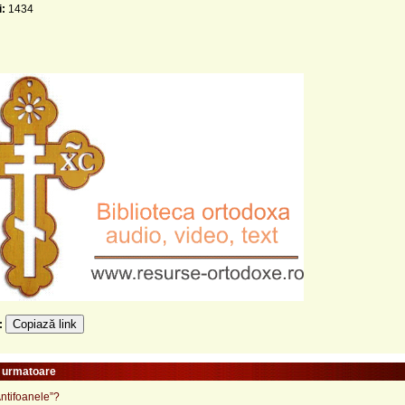
i:
1434
Copiază link
e:
e urmatoare
ntifoanele”?