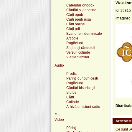
Vizualizar
Calendar ortodox
Cântări și pricesne
Id:
25815
Cărți epub
Imagine:
Cărți epub rusă
Cărți online
Cărți pdf
Evanghelii duminicale
Articole
Rugăciuni
Slujbe și rânduieli
Versuri colinde
Viețile Sfinților
Audio
Predici
Părinți duhovnicești
Rugăciuni
Cântări bisericești
Slujbe
Cărți
Colinde
Distribui
Arhivă emisiuni radio
Foto
Video
Articolel
Părinți
Ce sunt „A