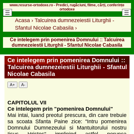
www.resurse-ortodoxe.ro - Predici, rugăciuni, filme, cărți, conferințe
ortodoxe
Acasa
›
Talcuirea dumnezeiestii Liturghii -
Sfantul Nicolae Cabasila
›
Ce intelegem prin pomenirea Domnului :: Talcuirea
dumnezeiestii Liturghii - Sfantul Nicolae Cabasila
Ce intelegem prin pomenirea Domnului ::
Talcuirea dumnezeiestii Liturghii - Sfantul
Nicolae Cabasila
A+
A-
CAPITOLUL VII
Ce intelegem prin "pomenirea Domnului"
Mai intai, luand preotul prescura, din care trebuie
sa scoata Sfanta Paine zice: "Intru pomenirea
Domnului Dumnezeului si Mantuitorului nostru
Iisus Hristos" implinind astfel porunca