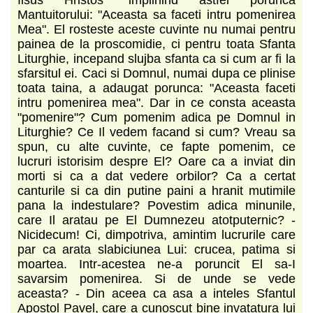
Mantuitorului: "Aceasta sa faceti intru pomenirea
Mea". El rosteste aceste cuvinte nu numai pentru
painea de la proscomidie, ci pentru toata Sfanta
Liturghie, incepand slujba sfanta ca si cum ar fi la
sfarsitul ei. Caci si Domnul, numai dupa ce plinise
toata taina, a adaugat porunca: "Aceasta faceti
intru pomenirea mea". Dar in ce consta aceasta
"pomenire"? Cum pomenim adica pe Domnul in
Liturghie? Ce Il vedem facand si cum? Vreau sa
spun, cu alte cuvinte, ce fapte pomenim, ce
lucruri istorisim despre El? Oare ca a inviat din
morti si ca a dat vedere orbilor? Ca a certat
canturile si ca din putine paini a hranit mutimile
pana la indestulare? Povestim adica minunile,
care Il aratau pe El Dumnezeu atotputernic? -
Nicidecum! Ci, dimpotriva, amintim lucrurile care
par ca arata slabiciunea Lui: crucea, patima si
moartea. Intr-acestea ne-a poruncit El sa-I
savarsim pomenirea. Si de unde se vede
aceasta? - Din aceea ca asa a inteles Sfantul
Apostol Pavel, care a cunoscut bine invatatura lui