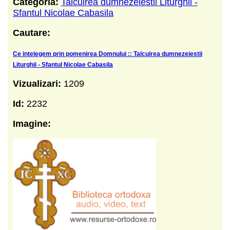
Categoria:
Talcuirea dumnezeiestii Liturghii -
Sfantul Nicolae Cabasila
Cautare:
Ce intelegem prin pomenirea Domnului :: Talcuirea dumnezeiestii
Liturghii - Sfantul Nicolae Cabasila
Vizualizari:
1209
Id:
2232
Imagine: