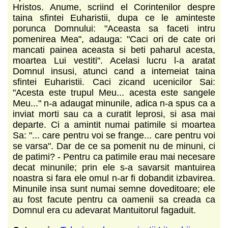
Hristos. Anume, scriind el Corintenilor despre
taina sfintei Euharistii, dupa ce le aminteste
porunca Domnului: "Aceasta sa faceti intru
pomenirea Mea", adauga: "Caci ori de cate ori
mancati painea aceasta si beti paharul acesta,
moartea Lui vestiti". Acelasi lucru l-a aratat
Domnul insusi, atunci cand a intemeiat taina
sfintei Euharistii. Caci zicand ucenicilor Sai:
"Acesta este trupul Meu... acesta este sangele
Meu..." n-a adaugat minunile, adica n-a spus ca a
inviat morti sau ca a curatit leprosi, si asa mai
departe. Ci a amintit numai patimile si moartea
Sa: "... care pentru voi se frange... care pentru voi
se varsa". Dar de ce sa pomenit nu de minuni, ci
de patimi? - Pentru ca patimile erau mai necesare
decat minunile; prin ele s-a savarsit mantuirea
noastra si fara ele omul n-ar fi dobandit izbavirea.
Minunile insa sunt numai semne
doveditoare; ele
au fost facute pentru ca oamenii sa creada ca
Domnul era cu adevarat Mantuitorul fagaduit.