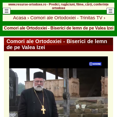
www.resurse-ortodoxe.ro - Predici, rugăciuni, filme, cărți, conferințe
ortodoxe
Acasa
›
Comori ale Ortodoxiei - Trinitas TV
›
Comori ale Ortodoxiei - Biserici de lemn de pe Valea Izei
Comori ale Ortodoxiei - Biserici de lemn
de pe Valea Izei