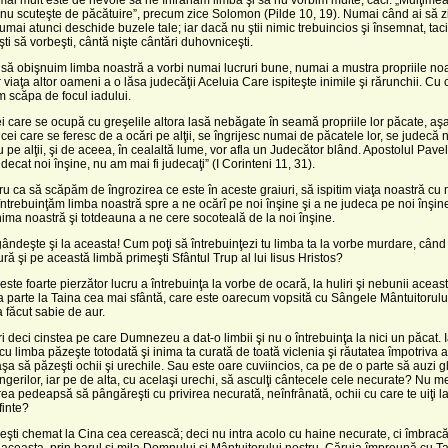
 nu scuteşte de păcătuire”, precum zice Solomon (Pilde 10, 19). Numai când ai să z
 numai atunci deschide buzele tale; iar dacă nu ştii nimic trebuincios şi însemnat, tac
şti să vorbeşti, cântă nişte cântări duhovniceşti.
să obişnuim limba noastră a vorbi numai lucruri bune, numai a mustra propriile no
r viaţa altor oameni a o lăsa judecăţii Aceluia Care ispiteşte inimile şi rărunchii. Cu 
 scăpa de focul iadului.
 care se ocupă cu greşelile altora lasă nebăgate în seamă propriile lor păcate, aş
, cei care se feresc de a ocări pe alţii, se îngrijesc numai de păcatele lor, se judecă
nu pe alţii, şi de aceea, în cealaltă lume, vor afla un Judecător blând. Apostolul Pavel
decat noi înşine, nu am mai fi judecaţi” (I Corinteni 11, 31).
ru ca să scăpăm de îngrozirea ce este în aceste graiuri, să ispitim viaţa noastră cu
întrebuinţăm limba noastră spre a ne ocărî pe noi înşine şi a ne judeca pe noi înşin
nima noastră şi totdeauna a ne cere socoteală de la noi înşine.
, gândeşte şi la aceasta! Cum poţi să întrebuinţezi tu limba ta la vorbe murdare, cân
ră şi pe această limbă primeşti Sfântul Trup al lui Iisus Hristos?
 este foarte pierzător lucru a întrebuinţa la vorbe de ocară, la huliri şi nebunii aceas
a parte la Taina cea mai sfântă, care este oarecum vopsită cu Sângele Mântuitorului
a făcut sabie de aur.
 deci cinstea pe care Dumnezeu a dat-o limbii şi nu o întrebuinţa la nici un păcat. I
u limba păzeşte totodată şi inima ta curată de toată viclenia şi răutatea împotriva 
t aşa să păzeşti ochii şi urechile. Sau este oare cuviincios, ca pe de o parte să auzi g
îngerilor, iar pe de alta, cu acelaşi urechi, să asculţi cântecele cele necurate? Nu me
ea pedeapsă să pângăreşti cu privirea necurată, neînfrânată, ochii cu care te uiţi l
finte?
, eşti chemat la Cina cea cerească; deci nu intra acolo cu haine necurate, ci îmbrac
 aceasta, prin harul şi mila Domnului şi Mântuitorului nostru, Căruia împreună cu Tat