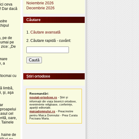
Noiembrie 2026
ici ceva
Decembrie 2026
i! Dar dacă
Căutare
astre
chipul
1.
Căutare avansată
a, pe de
2. Căutare rapidă - cuvânt:
 numai pe
 zice: „De
 mare
e, a
d tocmai cu
Știri ortodoxe
tă limbă,
, şi, aşa
Recomandări:
noutati-ortodoxe.ro
- Știri și
informații din viața bisericii ortodoxe,
ar
evenimente religioase, conferințe,
apariții editoriale.
aproapelui
maicadomnului.ro
- Preacinstire
lasul cel
pentru Maica Domnului - Prea Curata
rită, oare,
Fecioara Maria.
a Tainele
ă haine de
ăl şi cu