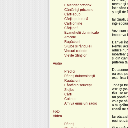
nevoie şi 
Calendar ortodox
întinzând 
Cântări și pricesne
şi uşă de 
Cărți epub
Cărți epub rusă
Iar Sirah,
Cărți online
înţelepciun
Cărți pdf
Vezi cum a
Evanghelii duminicale
împotriva 
Articole
Rugăciuni
Dar vei în
Slujbe și rânduieli
Pentru ace
aduce numa
Versuri colinde
moartea” (P
Viețile Sfinților
şi din cuvi
puterea ta
Audio
De asemene
Predici
ea este pe
Părinți duhovnicești
este firea 
Rugăciuni
Cântări bisericești
Tot aşa tr
Ascuţeşte-
Slujbe
tău. De ac
Cărți
nu poată c
Colinde
voieşte să
Arhivă emisiuni radio
o muşcătur
lipsită de
Foto
Video
Iar păcate
ruşine, pâ
Părinți
Şi cu atât