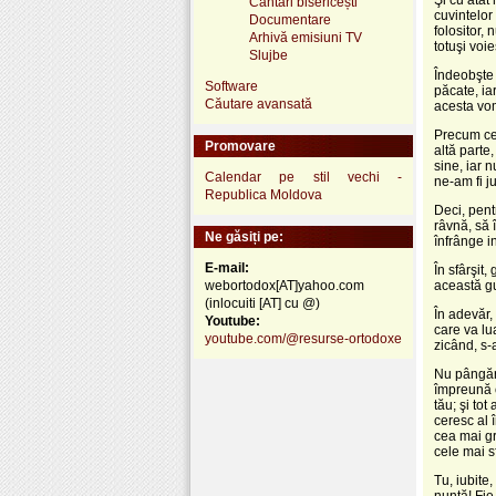
Cântări bisericești
cuvintelor
Documentare
folositor,
Arhivă emisiuni TV
totuşi voie
Slujbe
Îndeobşte 
Software
păcate, ia
Căutare avansată
acesta vom
Precum cei
Promovare
altă parte
sine, iar 
Calendar pe stil vechi -
ne-am fi ju
Republica Moldova
Deci, pent
râvnă, să 
Ne găsiți pe:
înfrânge i
E-mail:
În sfârşit
webortodox[AT]yahoo.com
această gu
(inlocuiti [AT] cu @)
În adevăr,
Youtube:
care va lu
youtube.com/@resurse-ortodoxe
zicând, s-
Nu pângări
împreună c
tău; şi to
ceresc al 
cea mai gr
cele mai s
Tu, iubite
nuntă! Fie