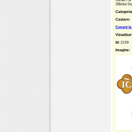
Sfântul Du
Categoria
Cautare:
Cuvant la
Vizualizar
Id:
2159
Imagine: