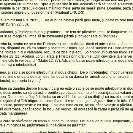
de ajutorul lui Dumnezeu, spre a putea ţine în frâu această fiară sălbatică. Psalmistu
mâinile la cer, zice: „Ridicarea mâinilor mele, jertfa de seară; pune, Doamne, pază 
îngrădire împrejurul buzelor mele” (Psalmul 140, 2-3).
 cel amintit mai sus, zice: „ O, de ar pune cineva pază gurii mele, şi peste buzele m
ii!” (Sirah 22, 30).
mândoi, şi înţeleptul Sirah şi psalmistul, se tem de păcatele limbii, le tânguiesc, da
lor şi se roagă ca limba să fie totdeauna păzită şi privegheată cu îngrijire?
treba tu, pentru ce ne-a dat Dumnezeu acest mădular, dacă el pricinuieşte atâtea n
ea, răspund eu, că ea aduce şi foarte mult folos. Aşa, dacă suntem cu luare-aminte
i folos şi nici o vătămare. Ascultă ce zice înţeleptul Solomon: „În puterea limbii est
ilde 18, 21). Acelaşi lucru îl arată şi Hristos prin graiurile: „Din cuvintele tale te vei
ntele tale te vei osândi” (Matei 12, 37). Adică limba se poate întrebuinţa în două felur
 cum să o întrebuinţezi.
a, şi sabia se poate întrebuinţa în două chipuri. De o întrebuinţezi împotriva vrăj
ntru tine o unealtă de mântuire; iar dacă tu cu dânsa te răneşti pe tine, pricina răniri
fierului, ci propria ta voinţă.
ebuie să gândim despre limbă, încă şi ea este o sabie ce se poate întrebuinţa în dou
o deci, pentru ca să pârăşti propriile tale păcate, dar nu o întrebuinţa ca să vatămi 
eea, Dumnezeu a îngrădit limba cu un zid îndoit, adică cu dinţii şi cu buzele, pentr
u uşurinţă şi fără băgare de seamă a rosti cuvinte deşarte. Aşadar, ţine-o în frâu. 
 asculte, pedepseşte-o cu dinţii. Este mai bine ca ea, acum, când voieşte a păcătui,
ă dureroasă, decât acolo, în focul cel veşnic, să dorească în zadar o picătură de ap
 toată mângâierea.
le care se săvârşesc cu limba sunt de multe feluri. De la ea vin hulirile, batjocorile,
rele mincinoase, jurămintele şi încălcările de jurământ.
 mai mult este de nevoie să ne înfrânăm limba şi să nu vorbim multe, căci: „Mulţime