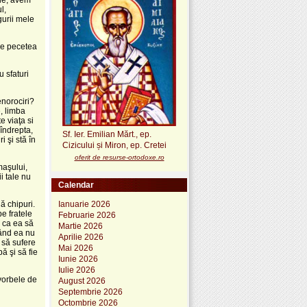
l,
gurii mele
ele pecetea
u sfaturi
enorociri?
, limba
e viaţa si
 îndrepta,
Sf. Ier. Emilian Mărt., ep.
i şi stă în
Cizicului și Miron, ep. Cretei
oferit de resurse-ortodoxe.ro
maşului,
i tale nu
Calendar
ă chipuri.
Ianuarie 2026
pe fratele
Februarie 2026
u ca ea să
Martie 2026
Când ea nu
Aprilie 2026
 să sufere
Mai 2026
ă şi să fie
Iunie 2026
Iulie 2026
 vorbele de
August 2026
Septembrie 2026
Octombrie 2026
a