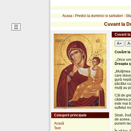
Acasa
›
Predici la duminici si sarbatori - S
Cuvant la D
Cuvant la
A+
A
Cuvânt la
„Orice om 
Dreapta şi
„Mulţimea 
care diavo
gură nepăz
păcătui cu
mulţi au pi
Cât de gre
căderea pe
este mai b
sufletul no
Categorii principale
Sirah, îns
de aceea zi
Acasă
punem lacă
Text
În alt loc