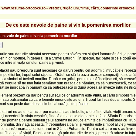
www.resurse-ortodoxe.ro - Predici, rugăciuni, filme, cărți, conferințe ortodoxe
De ce este nevoie de paine si vin la pomenirea mortilor
e nevoie de paine si vin la pomenirea mortilor
-
rurile sau darurile absolut necesare pentru săvârșirea slujbei înmormântării, a para
irilor morților, în general, și a Sfintei Liturghii, în special, fac parte și cele două 
ce întrețin viața omului: pâinea și vinul.
olacul sau prescura
sunt necesare ca daruri pentru cel adormit, întrucât ele reprezi
mpoziției lor, trupul celui răposat. Grâul, ce stă la baza acestor compoziții, este arăt
l ca simbol al învierii morților. După cum grâul, pentru ca să încolțească, să crească
ă trebuie să fie mai întâi semănat sub brazdă de pământ, ca să putrezească, tot aș
sat se îngroapă în pământ ca să putrezească și după aceea să învieze întru nestric
element prezent ca dar pentru sufletul celor adormiți este
vinul
, al cărui simbolism 
r sau balsamului cu care femeile mironosițe au uns Trupul lui Iisus după moarte. S
mort sau peste daruri este simbol al curățirii de păcate.
e daruri nu au un caracter pur material sau simbolic, ci ele fiind vitale vieții umane 
 și accederii în viața veșnică, fiindcă din aceste elemente se face Sfânta Euharistie,
or de pomană pentru sufletul celui adormit ne aduce aminte de Împărtășirea cu Trupu
mnului, din viața aceasta. Întrebuințarea pâinii și vinului este simbol al vieții veșn
ce transformarea acestor daruri în Sfânta Euharistie. Pentru cei care nu s-au învred
uri în această viață, Biserica se roagă prin darurile de vin și prescură aduse în fața