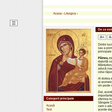
Acasa
›
Liturgica
›
De ce est
A+
A
Dintre luc
sau a pomen
principale 
Pâinea, c
datorită co
Mântuitoru
aducă road
celui răpo
Al doilea 
al aromelo
vin peste 
Dar, acest
importante
Categorii principale
oferirea l
Sângele Do
Acasă
care o adu
Text
aceste dar