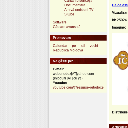
Cântări bisericești
Documentare
De ce est
Arhivă emisiuni TV
Vizualizar
Slujbe
Id:
25024
Software
Căutare avansată
Imagine:
Promovare
Calendar pe stil vechi -
Republica Moldova
Ne găsiți pe:
E-mail:
webortodox[AT]yahoo.com
(inlocuiti [AT] cu @)
Youtube:
youtube.com/@resurse-ortodoxe
Distribui
Articolel