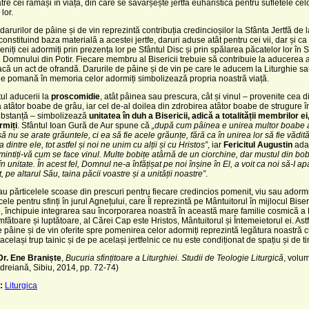
ătre cei rămași în viață, din care se săvârșește jertfa euharistică pentru sufletele cel
 lor.
arurilor de pâine și de vin reprezintă contribuția credincioșilor la Sfânta Jertfă de 
constituind baza materială a acestei jertfe, daruri aduse atât pentru cei vii, dar și ca
eniți cei adormiți prin prezența lor pe Sfântul Disc și prin spălarea păcatelor lor în
al Domnului din Potir. Fiecare membru al Bisericii trebuie să contribuie la aducerea 
 facă un act de ofrandă. Darurile de pâine și de vin pe care le aducem la Liturghie s
de pomană în memoria celor adormiți simbolizează propria noastră viață.
ul aducerii la
proscomidie
, atât pâinea sau prescura, cât și vinul ‒ provenite cea di
 atâtor boabe de grâu, iar cel de-al doilea din zdrobirea atâtor boabe de strugure în
ubstanță ‒ simbolizează
unitatea în duh a Bisericii, adică a totalității membrilor ei, 
rmiți
. Sfântul Ioan Gură de Aur spune că
„după cum pâinea e unirea multor boabe 
să nu se arate grăuntele, ci ea să fie acele grăunțe, fără ca în unirea lor să fie vădit
dintre ele, tot astfel și noi ne unim cu alții și cu Hristos”
, iar
Fericitul Augustin
ada
 amintiți-vă cum se face vinul. Multe bobițe atârnă de un ciorchine, dar mustul din bob
 unitate. În acest fel, Domnul ne-a înfățișat pe noi înșine în El, a voit ca noi să-I ap
t, pe altarul Său, taina păcii voastre și a unității noastre”
.
au părticelele scoase din prescuri pentru fiecare credincios pomenit, viu sau adormi
cele pentru sfinți în jurul Agnețului, care Îl reprezintă pe Mântuitorul în mijlocul Biser
, închipuie integrarea sau încorporarea noastră în această mare familie cosmică a B
mfătoare și luptătoare, al Cărei Cap este Hristos, Mântuitorul și Întemeietorul ei. Astf
e pâine și de vin oferite spre pomenirea celor adormiți reprezintă legătura noastră c
 același trup tainic și de pe același jertfelnic ce nu este condiționat de spațiu și de t
 Dr. Ene Braniște
,
Bucuria sfințitoare a Liturghiei. Studii de Teologie Liturgică
, volumu
dreiană, Sibiu, 2014, pp. 72-74)
:
Liturgica