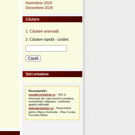
Noiembrie 2026
Decembrie 2026
Căutare
1.
Căutare avansată
2. Căutare rapidă - cuvânt:
Știri ortodoxe
Recomandări:
noutati-ortodoxe.ro
- Știri și
informații din viața bisericii ortodoxe,
evenimente religioase, conferințe,
apariții editoriale.
maicadomnului.ro
- Preacinstire
pentru Maica Domnului - Prea Curata
Fecioara Maria.