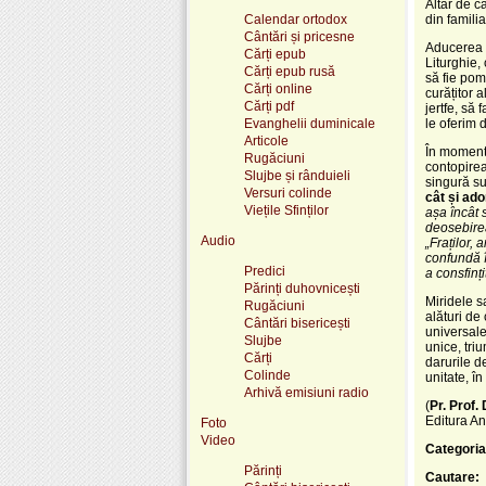
Altar de c
Calendar ortodox
din familia
Cântări și pricesne
Aducerea d
Cărți epub
Liturghie, 
Cărți epub rusă
să fie pom
Cărți online
curățitor 
Cărți pdf
jertfe, să
Evanghelii duminicale
le oferim 
Articole
În moment
Rugăciuni
contopirea
Slujbe și rânduieli
singură s
Versuri colinde
cât și ado
Viețile Sfinților
așa încât 
deosebirea 
Audio
„Fraților,
confundă în
Predici
a consfinți
Părinți duhovnicești
Miridele s
Rugăciuni
alături de 
Cântări bisericești
universale
Slujbe
unice, triu
Cărți
darurile d
Colinde
unitate, în
Arhivă emisiuni radio
(
Pr. Prof.
Editura An
Foto
Video
Categoria
Părinți
Cautare: