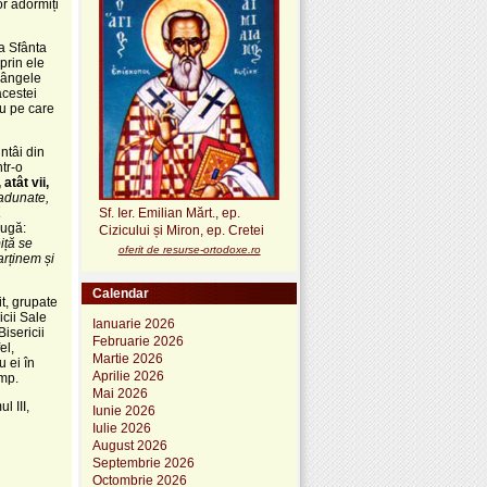
or adormiți
la Sfânta
 prin ele
 Sângele
acestei
au pe care
ntâi din
tr-o
atât vii,
adunate,
ă
Sf. Ier. Emilian Mărt., ep.
ugă:
Cizicului și Miron, ep. Cretei
iță se
oferit de resurse-ortodoxe.ro
arținem și
Calendar
t, grupate
icii Sale
Ianuarie 2026
isericii
Februarie 2026
el,
Martie 2026
u ei în
Aprilie 2026
imp.
Mai 2026
l III,
Iunie 2026
Iulie 2026
August 2026
Septembrie 2026
Octombrie 2026