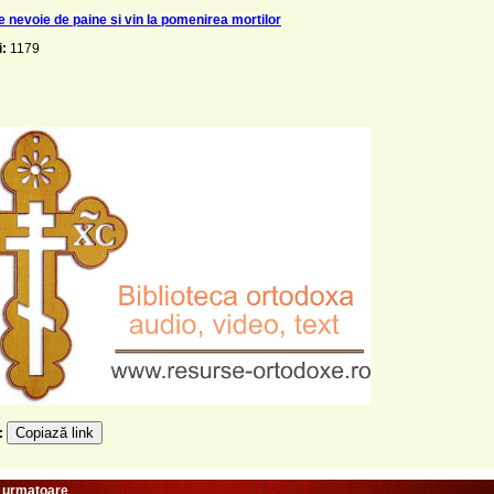
e nevoie de paine si vin la pomenirea mortilor
i:
1179
Copiază link
e:
e urmatoare