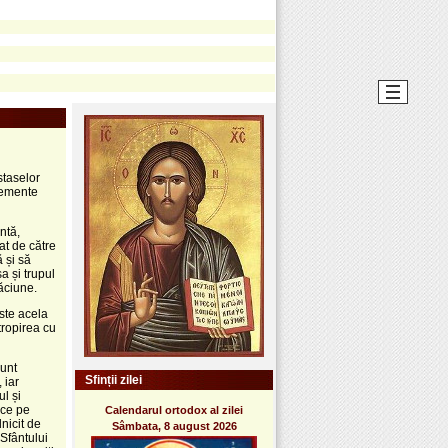
staselor
elemente
ntă,
at de către
 și să
a și trupul
ăciune.
este acela
tropirea cu
sunt
Sfinții zilei
 iar
l și
ice pe
Calendarul ortodox al zilei
nicit de
Sâmbata, 8 august 2026
 Sfântului