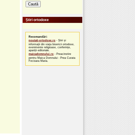
Știri ortodoxe
Recomandări:
noutati-ortodoxe.ro
- Știri și
informații din viața bisericii ortodoxe,
evenimente religioase, conferințe,
apariții editoriale.
maicadomnului.ro
- Preacinstire
pentru Maica Domnului - Prea Curata
Fecioara Maria.