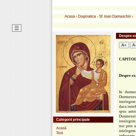
Acasa
›
Dogmatica - Sf. Ioan Damaschin
›
Despre ex
A+
A
CAPITOL
Despre ex
In dumne
Dumnezeu.
intelegem
daca intre
spus ant
Dumnezeir
Categorii principale
intelegem 
noi prin 
Acasă
intelegem 
Text
imbunam f