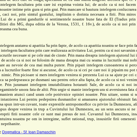
intelegem facultatea prin care isi exprima vointa lui; de acolo ca si noi
facem
noastre intime prin gura si prin grai. Prin
mancare si bautura intelegem conlucrarea
i, caci noi,
prin simtul gustului, implinim o dorinta necesara a firii. Prin miro
a Lui de a primi gandurile si sentimentele noastre bune
fata de El (Tradus prin
ditiei din MG, dupa editia de la Verona, 1531, f. 16v.), de acolo ca si noi prin
reasma cea buna.
ntelegem aratarea si aparitia Sa prin fapte, de acolo ca aparitia noastra se face prin f
 intelegem facultatea prin care
realizeaza activitatea Lui, pentru ca si noi savarsim 
ucrurile necesare si pe cele mai de cinste. Prin mana dreapta intelegem
ajutorul lui 
, de acolo ca si noi ne folosim de mana
dreapta mai cu seama in lucrurile mai nob
care au nevoie de cea mai multa putere. Prin pipait intelegem cunoasterea si per
 a lucrurilor foarte fine si ascunse, de acolo ca si cei pe care noi ii pipaim nu pot
si nimic. Prin picioare si mers intelegem venirea si prezenta Lui ca sa ajute pe cei c
ca sa pedepseasca pe dusmani sau pentru orice alta fapta, de acolo ca si noi veni
re. Prin juramant intelegem imutabilitatea hotararii Sale, de acolo ca si noi in
egamintele unora fata de altii. Prin urgie si manie intelegem ura si aversiunea fata d
 maniem atunci cand uram cele potrivnice opiniei noastre. Prin uitare, somn si 
 intarzierea Lui pentru pedepsirea dusmanilor si amanarea ajutorului
obisnuit fat
 sa spun intr-un cuvant, toate expresiile
antropomorfice cu privire la Dumnezeu, af
 spus despre
venirea in trup a Cuvintului lui Dumnezeu, au un sens ascuns si ne
proprii firii noastre cele ce sunt mai presus de noi. Cuvantul
lui Dumnezeu, insa
ntuirea noastra pe om in intregime,
suflet rational, trup, insusirile firii omenesti
i
neprihanite.
:
Dogmatica - Sf. Ioan Damaschin