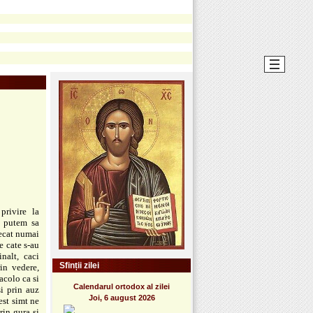
privire la
u putem sa
ecat numai
e cate s-au
nalt, caci
Sfinții zilei
in vedere,
acolo ca si
Calendarul ortodox al zilei
si prin
auz
Joi, 6 august 2026
est simt ne
rin gura si