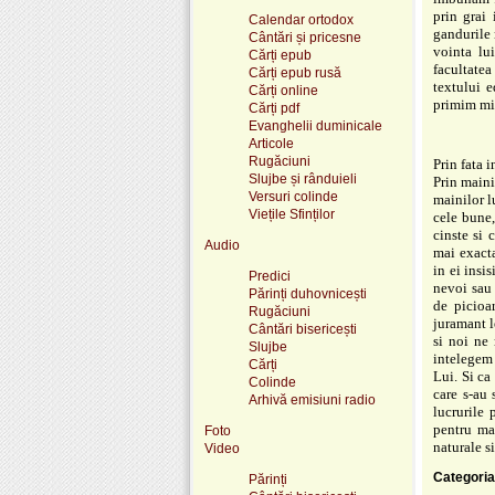
prin grai
Calendar ortodox
gandurile 
Cântări și pricesne
vointa lu
Cărți epub
facultate
Cărți epub rusă
textului e
Cărți online
primim mi
Cărți pdf
Evanghelii duminicale
Articole
Rugăciuni
Prin fata i
Slujbe și rânduieli
Prin maini
Versuri colinde
mainilor
l
Viețile Sfinților
cele bune
cinste si 
Audio
mai exacta
in ei insi
Predici
nevoi sau 
Părinți duhovnicești
de picioa
Rugăciuni
juramant l
Cântări bisericești
si noi ne
Slujbe
intelegem
Cărți
Lui. Si ca
Colinde
care s-au
Arhivă emisiuni radio
lucrurile 
pentru ma
Foto
naturale s
Video
Categoria
Părinți