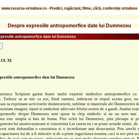
www.resurse-ortodoxe.ro - Predici, rugăciuni, filme, cărți, conferințe ortodoxe
Despre expresiile antropomorfice date lui Dumnezeu
presiile antropomorfice date lui Dumnezeu
-
UL XI
presiile antropomorfice date lui Dumnezeu
zeiasca Scriptura gasim foarte multe expresii simbolice
antropomorfice cu 
 Trebuie sa se stie ca noi, fiind
oameni, imbracati in trupul acesta gros, n
 sau sa
exprimam activitatile dumnezeiesti, sublime si imateriale ale Dumnezeirii
d
buintam imagini, tipuri si simboluri adecvate felului
nostru de a gandi. Asadar, toat
ropomorfic despre
Dumnezeu sunt spuse in chip simbolic si au un sens mai i
ea este simpla si fara de forma. Prin ochii lui Dumnezeu, prin
pleoape si pr
puterea lui atoatevazatoare si cunostinta
Lui careia nu i se poate acunde nimic, de 
acest simt
dobandim o cunostinta si o incredintare mai desavarsita. Prin urechi 
capacitatea lui de a fi milostiv si de a primi rugaciunea
noastra, caci si noi prin ac
ata de acei care ne roaga,
aplecandu-ne cu mai multa dragoste urechea spre ei. P