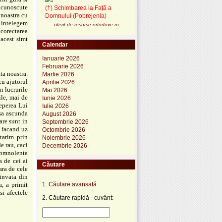
 cunoscute
(†) Schimbarea la Față a
 noastra cu
Domnului (Pobrejenia)
s
intelegem
oferit de resurse-ortodoxe.ro
 corectarea
 acest simt
Calendar
Ianuarie 2026
Februarie 2026
ata noastra.
Martie 2026
cu ajutorul
Aprilie 2026
in lucrurile
Mai 2026
ile, mai de
Iunie 2026
ceperea Lui
Iulie 2026
 sa ascunda
August 2026
are sunt in
Septembrie 2026
m facand uz
Octombrie 2026
tarim prin
Noiembrie 2026
e rau, caci
Decembrie 2026
somnolenta
a de cei ai
Căutare
ara de cele
 invata
din
, a primit
1.
Căutare avansată
 si afectele
2. Căutare rapidă - cuvânt: