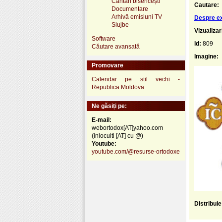
Cântări bisericești
Cautare:
Documentare
Arhivă emisiuni TV
Despre ex
Slujbe
Vizualizar
Software
Id:
809
Căutare avansată
Imagine:
Promovare
Calendar pe stil vechi -
Republica Moldova
Ne găsiți pe:
E-mail:
webortodox[AT]yahoo.com
(inlocuiti [AT] cu @)
Youtube:
youtube.com/@resurse-ortodoxe
Distribui