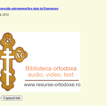
presiile antropomorfice date lui Dumnezeu
i:
1572
Copiază link
e: