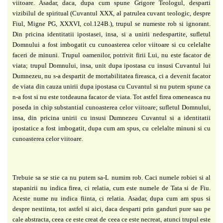
viitoare. Asadar, daca, dupa cum spune Grigore Teologul, desparti
vizibilul
de spiritual (Cuvantul XXX, al patrulea cuvant teologic, despre
Fiul, Migne PG, XXXVI, col.124B.), trupul se numeste rob si ignorant.
Din pricina identitatii
ipostasei, insa, si a unirii nedespartite, sufletul
Domnului a fost imbogatit
cu cunoasterea celor viitoare si cu celelalte
faceri de minuni. Trupul
oamenilor, potrivit firii Lui, nu este facator de
viata; trupul Domnului, insa,
unit dupa ipostasa cu insusi Cuvantul lui
Dumnezeu, nu s-a despartit de
mortabilitatea fireasca, ci a devenit facator
de viata din cauza unirii dupa
ipostasa cu Cuvantul si nu putem spune ca
n-a fost si nu este totdeauna
facator de viata. Tot astfel firea omeneasca nu
poseda in chip substantial
cunoasterea celor viitoare; sufletul Domnului,
insa, din pricina unirii cu
insusi Dumnezeu Cuvantul si a identitatii
ipostatice a fost imbogatit, dupa
cum am spus, cu celelalte minuni si cu
cunoasterea celor viitoare.
Trebuie sa se stie ca nu putem sa-L numim rob. Caci numele robiei si
al
stapanirii nu indica firea, ci relatia, cum este numele de Tata si de Fiu.
Aceste nume nu indica fiinta, ci relatia. Asadar, dupa cum am spus si
despre nestiinta, tot astfel si aici, daca desparti prin ganduri pure sau pe
cale abstracta, ceea ce este creat de ceea ce este necreat, atunci trupul este