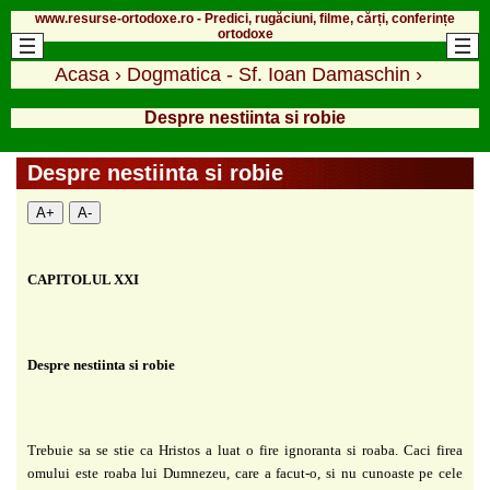
www.resurse-ortodoxe.ro - Predici, rugăciuni, filme, cărți, conferințe
ortodoxe
Acasa
›
Dogmatica - Sf. Ioan Damaschin
›
Despre nestiinta si robie
Despre nestiinta si robie
A+
A-
CAPITOLUL XXI
Despre nestiinta si robie
Trebuie sa se stie ca Hristos a luat o fire ignoranta si roaba. Caci
firea
omului este roaba lui Dumnezeu, care a facut-o, si nu cunoaste pe cele