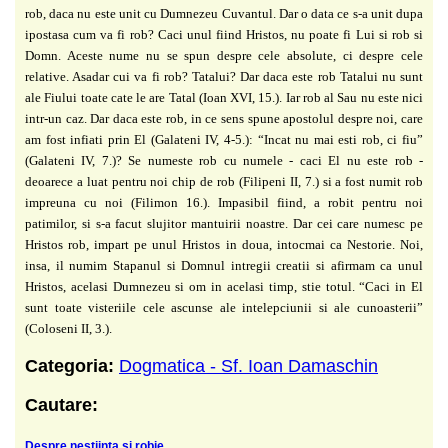
rob, daca nu este unit cu Dumnezeu Cuvantul. Dar o data ce s-a unit dupa
ipostasa cum va fi rob? Caci unul fiind Hristos, nu poate fi Lui si rob si
Domn. Aceste nume nu se spun despre cele absolute, ci despre cele
relative. Asadar cui va fi rob? Tatalui? Dar daca este rob Tatalui nu sunt
ale
Fiului toate cate le are Tatal (Ioan XVI, 15.). Iar rob al Sau nu este nici
intr-un caz. Dar
daca este rob, in ce sens spune apostolul despre noi, care
am fost infiati prin
El (Galateni IV, 4-5.): “Incat nu mai esti rob, ci fiu”
(Galateni IV, 7.)? Se numeste rob cu numele - caci El nu este rob -
deoarece a luat pentru noi chip de rob (Filipeni II, 7.) si a fost numit rob
impreuna cu noi (Filimon 16.). Impasibil fiind, a robit pentru noi
patimilor, si s-a
facut slujitor mantuirii noastre. Dar cei care numesc pe
Hristos rob, impart
pe unul Hristos in doua, intocmai ca Nestorie. Noi,
insa, il numim Stapanul
si Domnul intregii creatii si afirmam ca unul
Hristos, acelasi Dumnezeu si
om in acelasi timp, stie totul. “Caci in El
sunt toate visteriile cele ascunse
ale intelepciunii si ale cunoasterii”
(Coloseni II, 3.).
Categoria:
Dogmatica - Sf. Ioan Damaschin
Cautare:
Despre nestiinta si robie