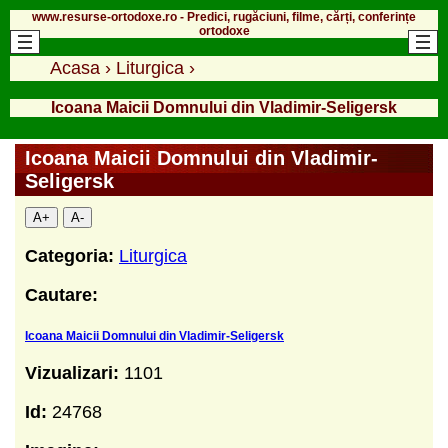
www.resurse-ortodoxe.ro - Predici, rugăciuni, filme, cărți, conferințe
ortodoxe
Acasa
›
Liturgica
›
Icoana Maicii Domnului din Vladimir-Seligersk
Icoana Maicii Domnului din Vladimir-
Seligersk
A+
A-
Categoria:
Liturgica
Cautare:
Icoana Maicii Domnului din Vladimir-Seligersk
Vizualizari:
1101
Id:
24768