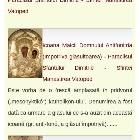
Paraclisul Sfantului Dimitrie - Sfintei Manastirea
Vatoped
Icoana Maicii Domnului Antifonitria
(Impotriva glasuitoarea) - Paraclisul
Sfantului Dimitrie - Sfintei
Manastirea Vatoped
Este vorba de o frescă amplasată în pridvorul
(„mesonyktikó”) katholikon-ului. Denumirea a fost
dată ca urmare a glasului ce s-a auzit din această
icoană (gr. anti-fonó, a glăsui împotrivă). .....