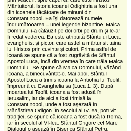
Mântuitorul. Istoria icoanei Odighitria a fost una
din icoanele făcătoare de minuni din
Constantinopol. Ea îşi datorează numele –
Îndrumătooarea – unei legende bizantine. Maica
Domnului i-a călăuzit pe doi orbi pe drum şi le-ar
fi redat vederea. Ea este atribuită Sfântului Luca,
evanghelist şi pictor, care astfel a mărturisit taina
lui Hristos prin cuvinte şi culori. Prima astfel de
icoană se spune că a fost zugrăvită de Sfântul
Apostol Luca, încă din vremea în care trăia Maica
Domnului. Se spune că Maica Domnului, văzând
icoana, a binecuvântat-o. Mai apoi, Sfântul
Apostol Luca a trimis icoana la Antiohia lui Teofil,
împreună cu Evanghelia sa (Luca 1, 3). După
moartea lui Teofil, icoana a fost adusă în
Ierusalim, iar de aici a fost trimisă la
Constantinopol, unde a fost aşezată în
Mănăstirea Odigon. În secolul al IV-lea, potrivit
tradiţiei, se spune că icoana a fost dusă la Roma,
iar în secolul al VI-lea, Sfântul Grigore cel Mare
Dialogul o aşează în Biserica Sfântul Petru.