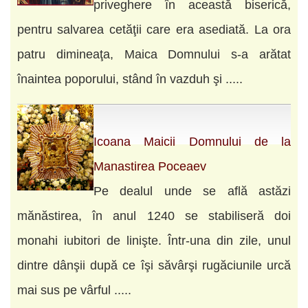
priveghere în această biserică,
pentru salvarea cetăţii care era asediată. La ora
patru dimineaţa, Maica Domnului s-a arătat
înaintea poporului, stând în vazduh şi .....
Icoana Maicii Domnului de la
Manastirea Poceaev
Pe dealul unde se află astăzi
mănăstirea, în anul 1240 se stabiliseră doi
monahi iubitori de linişte. Într-una din zile, unul
dintre dânşii după ce îşi săvârşi rugăciunile urcă
mai sus pe vârful .....