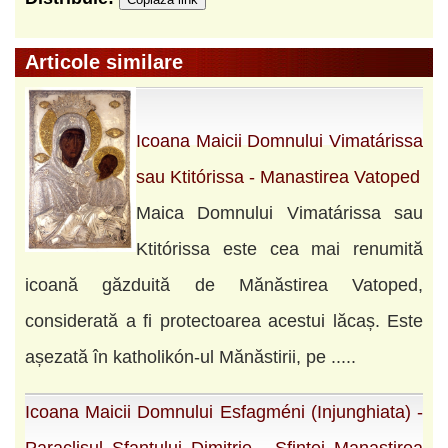
Articole similare
Icoana Maicii Domnului Vimatárissa
sau Ktitórissa - Manastirea Vatoped
Maica Domnului Vimatárissa sau
Ktitórissa este cea mai renumită
icoană găzduită de Mănăstirea Vatoped,
considerată a fi protectoarea acestui lăcaș. Este
așezată în katholikón-ul Mănăstirii, pe .....
Icoana Maicii Domnului Esfagméni (Injunghiata) -