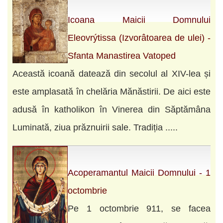
Icoana Maicii Domnului
Eleovrýtissa (Izvorâtoarea de ulei) -
Sfanta Manastirea Vatoped
Această icoană datează din secolul al XIV-lea și
este amplasată în chelăria Mănăstirii. De aici este
adusă în katholikon în Vinerea din Săptămâna
Luminată, ziua prăznuirii sale. Tradiția .....
Acoperamantul Maicii Domnului - 1
octombrie
Pe 1 octombrie 911, se facea