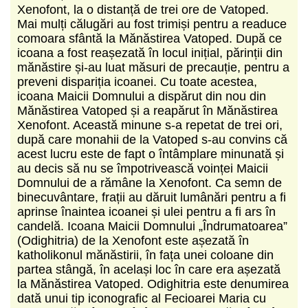
Xenofont, la o distanță de trei ore de Vatoped.
Mai mulți călugări au fost trimiși pentru a readuce
comoara sfântă la Mănăstirea Vatoped. După ce
icoana a fost reașezată în locul inițial, părinții din
mănăstire și-au luat măsuri de precauție, pentru a
preveni dispariția icoanei. Cu toate acestea,
icoana Maicii Domnului a dispărut din nou din
Mănăstirea Vatoped și a reapărut în Mănăstirea
Xenofont. Această minune s-a repetat de trei ori,
după care monahii de la Vatoped s-au convins că
acest lucru este de fapt o întâmplare minunată și
au decis să nu se împotrivească voinței Maicii
Domnului de a rămâne la Xenofont. Ca semn de
binecuvântare, frații au dăruit lumânări pentru a fi
aprinse înaintea icoanei și ulei pentru a fi ars în
candelă. Icoana Maicii Domnului „Îndrumatoarea”
(Odighitria) de la Xenofont este așezată în
katholikonul mănăstirii, în fața unei coloane din
partea stângă, în același loc în care era așezată
la Mănăstirea Vatoped. Odighitria este denumirea
dată unui tip iconografic al Fecioarei Maria cu