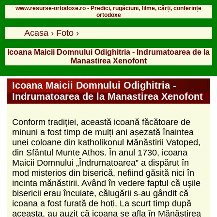
www.resurse-ortodoxe.ro - Predici, rugăciuni, filme, cărți, conferințe
ortodoxe
Acasa
›
Foto
›
Icoana Maicii Domnului Odighitria - Indrumatoarea de la
Manastirea Xenofont
Icoana Maicii Domnului Odighitria -
Indrumatoarea de la Manastirea Xenofont
Conform tradiției, această icoană făcătoare de
minuni a fost timp de mulți ani așezată înaintea
unei coloane din katholikonul Mănăstirii Vatoped,
din Sfântul Munte Athos. În anul 1730, icoana
Maicii Domnului „Îndrumatoarea” a dispărut în
mod misterios din biserică, nefiind găsită nici în
incinta mănăstirii. Având în vedere faptul că ușile
bisericii erau încuiate, călugării s-au gândit că
icoana a fost furată de hoți. La scurt timp după
aceasta, au auzit că icoana se afla în Mănăstirea