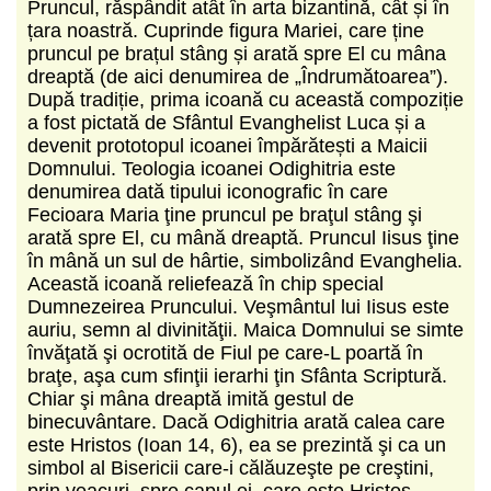
Pruncul, răspândit atât în arta bizantină, cât și în
țara noastră. Cuprinde figura Mariei, care ține
pruncul pe brațul stâng și arată spre El cu mâna
dreaptă (de aici denumirea de „Îndrumătoarea”).
După tradiție, prima icoană cu această compoziție
a fost pictată de Sfântul Evanghelist Luca și a
devenit prototopul icoanei împărătești a Maicii
Domnului. Teologia icoanei Odighitria este
denumirea dată tipului iconografic în care
Fecioara Maria ţine pruncul pe braţul stâng şi
arată spre El, cu mână dreaptă. Pruncul Iisus ţine
în mână un sul de hârtie, simbolizând Evanghelia.
Această icoană reliefează în chip special
Dumnezeirea Pruncului. Veşmântul lui Iisus este
auriu, semn al divinităţii. Maica Domnului se simte
învăţată şi ocrotită de Fiul pe care-L poartă în
braţe, aşa cum sfinţii ierarhi ţin Sfânta Scriptură.
Chiar şi mâna dreaptă imită gestul de
binecuvântare. Dacă Odighitria arată calea care
este Hristos (Ioan 14, 6), ea se prezintă şi ca un
simbol al Bisericii care-i călăuzeşte pe creştini,
prin veacuri, spre capul ei, care este Hristos