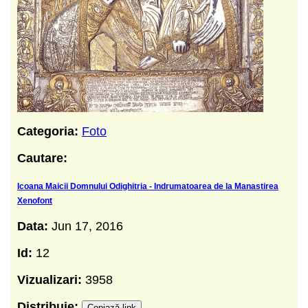
Categoria:
Foto
Cautare:
Icoana Maicii Domnului Odighitria - Indrumatoarea de la Manastirea
Xenofont
Data:
Jun 17, 2016
Id:
12
Vizualizari:
3958
Distribuie:
Copiază link