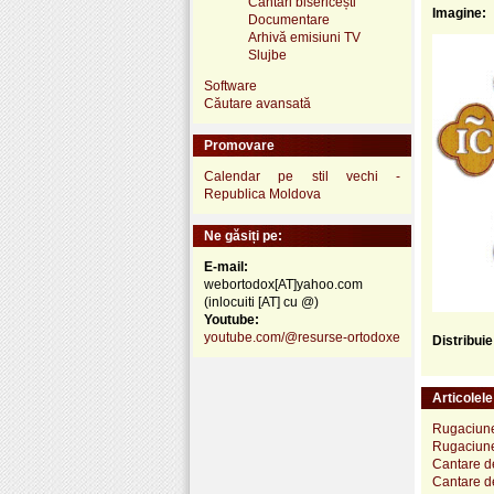
Cântări bisericești
Imagine:
Documentare
Arhivă emisiuni TV
Slujbe
Software
Căutare avansată
Promovare
Calendar pe stil vechi -
Republica Moldova
Ne găsiți pe:
E-mail:
webortodox[AT]yahoo.com
(inlocuiti [AT] cu @)
Youtube:
youtube.com/@resurse-ortodoxe
Distribui
Articolel
Rugaciune
Rugaciune 
Cantare de
Cantare de