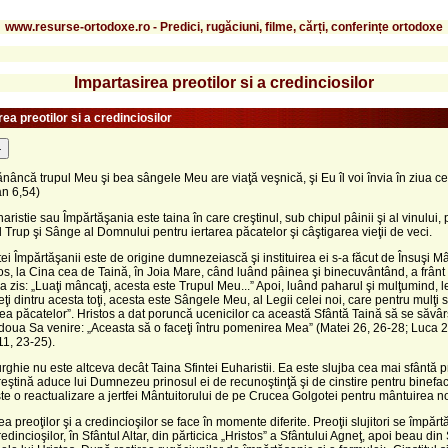
www.resurse-ortodoxe.ro - Predici, rugăciuni, filme, cărți, conferințe ortodoxe
Impartasirea preotilor si a credinciosilor
ea preotilor si a credinciosilor
-
nâncă trupul Meu şi bea sângele Meu are viaţă veşnică, şi Eu îl voi învia în ziua c
an 6,54)
aristie sau Împărtăşania este taina în care creştinul, sub chipul pâinii şi al vinului,
 Trup şi Sânge al Domnului pentru iertarea păcatelor şi câştigarea vieţii de veci.
tei Împărtăşanii este de origine dumnezeiască şi instituirea ei s-a făcut de Însuşi Mâ
tos, la Cina cea de Taină, în Joia Mare, când luând pâinea şi binecuvântând, a frânt
 a zis: „Luaţi mâncaţi, acesta este Trupul Meu...” Apoi, luând paharul şi mulţumind, l
eţi dintru acesta toţi, acesta este Sângele Meu, al Legii celei noi, care pentru mulţi 
rea păcatelor”. Hristos a dat poruncă ucenicilor ca această Sfântă Taină să se săv
doua Sa venire: „Aceasta să o faceţi întru pomenirea Mea” (Matei 26, 26-28; Luca 2
11, 23-25).
urghie nu este altceva decât Taina Sfintei Euharistii. Ea este slujba cea mai sfântă p
reştină aduce lui Dumnezeu prinosul ei de recunoştinţă şi de cinstire pentru binefac
ste o reactualizare a jertfei Mântuitorului de pe Crucea Golgotei pentru mântuirea n
ea preoţilor şi a credincioşilor se face în momente diferite. Preoţii slujitori se împăr
edincioşilor, în Sfântul Altar, din părticica „Hristos” a Sfântului Agneţ, apoi beau din