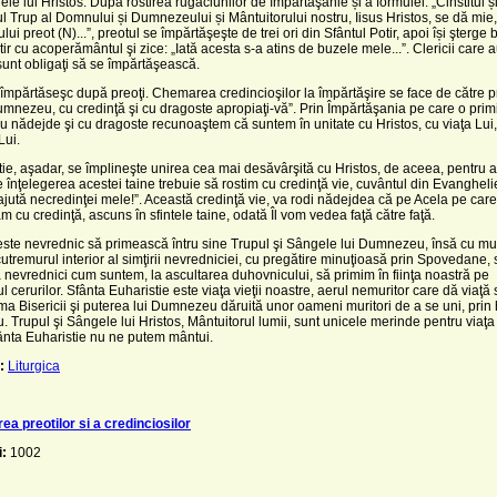
ele lui Hristos. După rostirea rugăciunilor de împărtăşanie și a formulei: „Cinstitul ș
l Trup al Domnului și Dumnezeului și Mântuitorului nostru, Iisus Hristos, se dă mie,
lui preot (N)...”,
preotul se împărtăşeşte de trei ori din Sfântul Potir,
apoi își şterge 
tir cu acoperământul şi zice: „Iată acesta s-a atins de buzele mele...”. Clericii care 
t sunt obligaţi să se împărtăşească.
 împărtăseşc după preoţi. Chemarea credincioşilor la împărtăşire se face de către p
umnezeu, cu credinţă şi cu dragoste apropiaţi-vă”. Prin Împărtăşania pe care o pri
cu nădejde şi cu dragoste recunoaştem că suntem în unitate cu Hristos, cu viaţa Lui,
Lui.
tie, aşadar, se împlineşte unirea cea mai desăvârşită cu Hristos, de aceea, pentru 
 înţelegerea acestei taine trebuie să rostim cu credinţă vie, cuvântul din Evangheli
ută necredinţei mele!”. Această credinţă vie, va rodi nădejdea că pe Acela pe care 
 cu credinţă, ascuns în sfintele taine, odată Îl vom vedea faţă către faţă.
ste nevrednic să primească întru sine Trupul şi Sângele lui Dumnezeu, însă cu mult
 cutremurul interior al simţirii nevredniciei, cu pregătire minuţioasă prin Spovedane
a nevrednici cum suntem, la ascultarea duhovnicului, să primim în fiinţa noastră pe
cerurilor. Sfânta Euharistie este viaţa vieţii noastre, aerul nemuritor care dă viaţă s
ima Bisericii şi puterea lui Dumnezeu dăruită unor oameni muritori de a se uni, prin
Trupul şi Sângele lui Hristos, Mântuitorul lumii, sunt unicele merinde pentru viaţa 
ânta Euharistie nu ne putem mântui.
:
Liturgica
ea preotilor si a credinciosilor
i:
1002