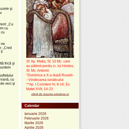
i
buzele şi
au
reot: „Cu
mim cu
 cu
a ne
e: „Cred
îl
Sf. Ap. Matia; Sf. 10 Mc. care
ă frică şi
au pătimit pentru ic. lui Hristos;
, suntem
Sf. Mc. Antonin
*Duminica a X-a după Rusalii-
ufletului
 hrană, cu
--Vindecarea lunaticului
de veci şi
**Ap. I Corinteni IV, 9-16; Ev.
Matei XVII, 14-23
oferit de resurse-ortodoxe.ro
Calendar
Ianuarie 2026
Februarie 2026
Martie 2026
Aprilie 2026