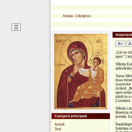
Acasa
›
Liturgica
›
Impartasir
A+
A
„Cel ce mă
apoi.” ( Io
Sfânta Euh
adevăratul
Taina Sfin
Iisus Hris
ucenicilor
zicând: „B
spre ierta
până la a 
Corinteni 
Sfânta Lit
Biserica c
Categorii principale
primite. E
Acasă
Împărtăşir
înaintea cr
Text