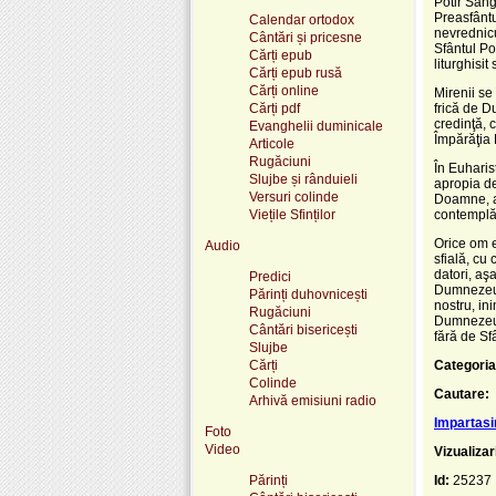
Potir Sâng
Preasfântu
Calendar ortodox
nevrednicu
Cântări și pricesne
Sfântul Po
Cărți epub
liturghisi
Cărți epub rusă
Cărți online
Mirenii se
Cărți pdf
frică de D
credinţă, 
Evanghelii duminicale
Împărăţia 
Articole
Rugăciuni
În Euharis
Slujbe și rânduieli
apropia de
Versuri colinde
Doamne, aj
Viețile Sfinților
contemplăm
Orice om e
Audio
sfială, cu
datori, aş
Predici
Dumnezeul 
Părinți duhovnicești
nostru, in
Rugăciuni
Dumnezeu. 
Cântări bisericești
fără de Sf
Slujbe
Cărți
Categoria
Colinde
Cautare:
Arhivă emisiuni radio
Impartasir
Foto
Video
Vizualizar
Părinți
Id:
25237