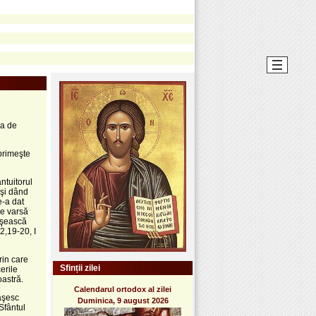
ea de
 primeşte
ntuitorul
 şi dând
e-a dat
se varsă
ârşească
2,19-20, I
rin care
Sfinții zilei
erile
oastră.
Calendarul ortodox al zilei
tăşesc
Duminica, 9 august 2026
 Sfântul