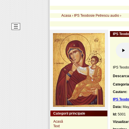
Acasa
›
IPS Teodosie Petrescu audio
›
IPS Teodo
IPS Teodo
Descarca
Categoria
Cautare:
IPS Teodo
Data:
May
Categorii principale
Id:
5001
Acasă
Vizualizar
Text