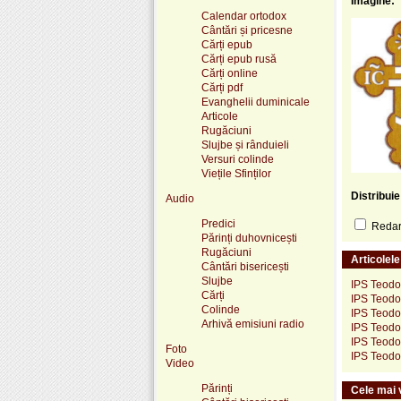
Imagine:
Calendar ortodox
Cântări și pricesne
Cărți epub
Cărți epub rusă
Cărți online
Cărți pdf
Evanghelii duminicale
Articole
Rugăciuni
Slujbe și rânduieli
Versuri colinde
Viețile Sfinților
Distribui
Audio
Predici
Redare
Părinți duhovnicești
Rugăciuni
Articolel
Cântări bisericești
Slujbe
IPS Teodos
Cărți
IPS Teodos
Colinde
IPS Teodos
Arhivă emisiuni radio
IPS Teodo
IPS Teodos
Foto
IPS Teodos
Video
Părinți
Cele mai v