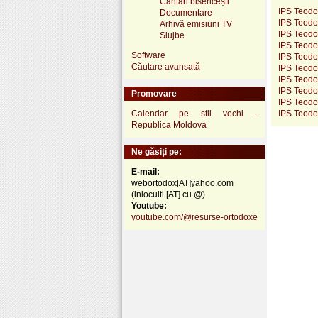
Cântări bisericești
IPS Teodo
Documentare
IPS Teodos
Arhivă emisiuni TV
IPS Teodos
Slujbe
IPS Teodos
Software
IPS Teodos
Căutare avansată
IPS Teodos
IPS Teodos
IPS Teodos
Promovare
IPS Teodos
Calendar pe stil vechi -
IPS Teodosi
Republica Moldova
Ne găsiți pe:
E-mail:
webortodox[AT]yahoo.com
(inlocuiti [AT] cu @)
Youtube:
youtube.com/@resurse-ortodoxe