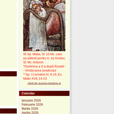
Sf. Ap. Matia; Sf. 10 Mc. care
au pătimit pentru ic. lui Hristos;
Sf. Mc. Antonin
*Duminica a X-a după Rusalii-
--Vindecarea lunaticului
**Ap. I Corinteni IV, 9-16; Ev.
Matei XVII, 14-23
oferit de resurse-ortodoxe.ro
Calendar
Ianuarie 2026
Februarie 2026
Martie 2026
Aprilie 2026