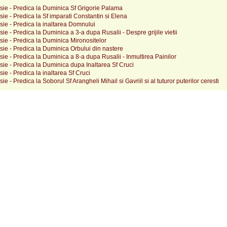
sie - Predica la Duminica Sf Grigorie Palama
ie - Predica la Sf imparati Constantin si Elena
ie - Predica la inaltarea Domnului
ie - Predica la Duminica a 3-a dupa Rusalii - Despre grijile vietii
ie - Predica la Duminica Mironositelor
ie - Predica la Duminica Orbului din nastere
ie - Predica la Duminica a 8-a dupa Rusalii - Inmultirea Painilor
ie - Predica la Duminica dupa Inaltarea Sf Cruci
ie - Predica la inaltarea Sf Cruci
e - Predica la Soborul Sf Arangheli Mihail si Gavriil si al tuturor puterilor ceresti