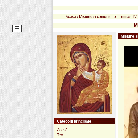
Acasa
›
Misiune si comuniune - Trinitas TV
M
Misiune s
Categorii principale
Acasă
Text