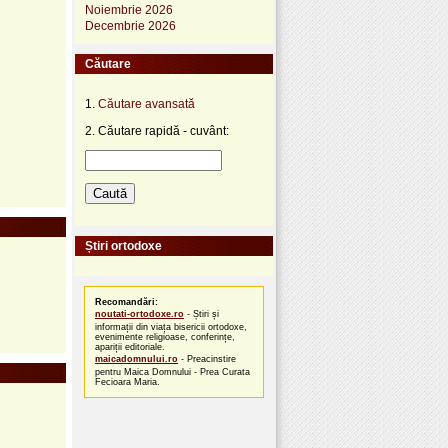
Noiembrie 2026
Decembrie 2026
Căutare
1.
Căutare avansată
2. Căutare rapidă - cuvânt:
Știri ortodoxe
Recomandări:
noutati-ortodoxe.ro
- Știri și
informații din viața bisericii ortodoxe,
evenimente religioase, conferințe,
apariții editoriale.
maicadomnului.ro
- Preacinstire
pentru Maica Domnului - Prea Curata
Fecioara Maria.