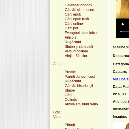
Calendar ortodox
Cântări și pricesne
Cărți epub
Cărți epub rusă
Cărți online
Cărți pdf
Evanghelii duminicale
Articole
Rugăciuni
Slujbe și rânduieli
Misiune si
Versuri colinde
Viețile Sfinților
Descarca
Audio
Categoria
Cautare:
Predici
Părinți duhovnicești
Misiune s
Rugăciuni
Cântări bisericești
Data:
Feb
Slujbe
Id:
4183
Cărți
Colinde
Alte titluri
Arhivă emisiuni radio
Vizualizar
Foto
Imagine:
Video
Părinți