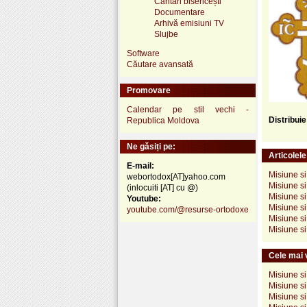
Cântări bisericești
Documentare
Arhivă emisiuni TV
Slujbe
Software
Căutare avansată
Promovare
Calendar pe stil vechi -
Distribui
Republica Moldova
Ne găsiți pe:
Articolel
E-mail:
Misiune s
webortodox[AT]yahoo.com
Misiune si
(inlocuiti [AT] cu @)
Misiune si
Youtube:
Misiune si
youtube.com/@resurse-ortodoxe
Misiune si
Misiune si
Cele mai v
Misiune s
Misiune si
Misiune s