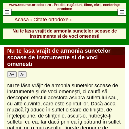
www.resurse-ortodoxe.ro - Predici, rugăciuni, filme, cărți, conferințe
ortodoxe
Acasa
›
Citate ortodoxe
›
Nu te lasa vrajit de armonia sunetelor scoase de
instrumente si de voci omenesti
Nu te lasa vrajit de armonia sunetelor
scoase de instrumente si de voci
omenesti
A+
A-
Nu te lăsa vrăjit de armonia sunetelor scoase de
instrumente şi de voci omeneşti, ci caută să
descoperi efectul acestora asupra sufletului sau,
cu alte cuvinte, care este spiritul lor. Dacă acea
muzică îţi aduce în suflet o stare de linişte, de
înţelepciune, de sfinţenie, ascult-o, nutreşte-ţi
sufletul cu ea. Iar dacă prin ea îţi pătrund în suflet
patimi, nu o mai asculta, ţine-te deoparte de