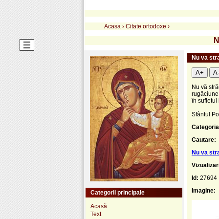
Acasa
›
Citate ortodoxe
›
N
Nu va stra
A+
A
Nu vă stră
rugăciune
în sufletu
Sfântul Por
Categoria
Cautare:
Nu va stra
Vizualizar
Id:
27694
Imagine:
Categorii principale
Acasă
Text