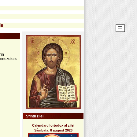
le
rin
umnezeiesc
Sfinții zilei
Calendarul ortodox al zilei
Sâmbata, 8 august 2026