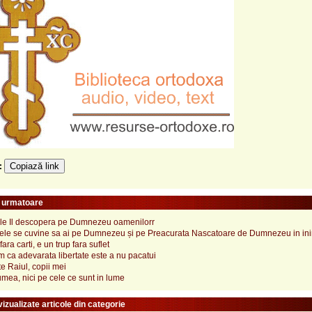
Copiază link
e:
e urmatoare
le Il descopera pe Dumnezeu oamenilorr
zilele se cuvine sa ai pe Dumnezeu și pe Preacurata Nascatoare de Dumnezeu in in
ra carti, e un trup fara suflet
 ca adevarata libertate este a nu pacatui
te Raiul, copii mei
lumea, nici pe cele ce sunt in lume
izualizate articole din categorie