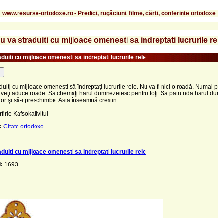
www.resurse-ortodoxe.ro - Predici, rugăciuni, filme, cărți, conferințe ortodoxe
u va straduiti cu mijloace omenesti sa indreptati lucrurile re
duiti cu mijloace omenesti sa indreptati lucrurile rele
-
duiţi cu mijloace omeneşti să îndreptaţi lucrurile rele. Nu va fi nici o roadă. Numai p
 veţi aduce roade. Să chemaţi harul dumnezeiesc pentru toţi. Să pătrundă harul d
l lor şi să-i preschimbe. Asta înseamnă creştin.
firie Kafsokalivitul
:
Citate ortodoxe
duiti cu mijloace omenesti sa indreptati lucrurile rele
i:
1693