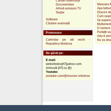
Cântări bisericești
Masoara fe
Documentare
Apa tulbur
Arhivă emisiuni TV
Discurs d
Slujbe
Cum raspl
Software
Va suparat
Căutare avansată
Multumeste
O camera fa
Purtațti-va
Promovare
Adu-ti ami
Calendar pe stil vechi -
Nu va stra
Republica Moldova
Ne găsiți pe:
E-mail:
webortodox[AT]yahoo.com
(inlocuiti [AT] cu @)
Youtube:
youtube.com/@resurse-ortodoxe