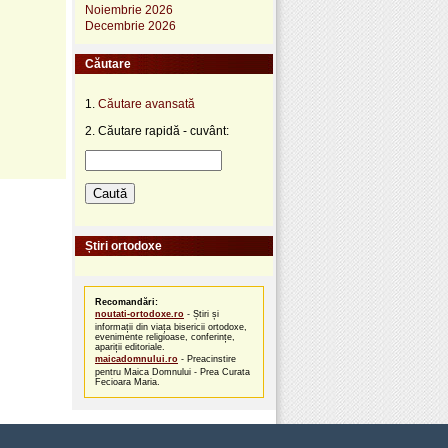
Noiembrie 2026
Decembrie 2026
Căutare
1.
Căutare avansată
2. Căutare rapidă - cuvânt:
Știri ortodoxe
Recomandări:
noutati-ortodoxe.ro
- Știri și
informații din viața bisericii ortodoxe,
evenimente religioase, conferințe,
apariții editoriale.
maicadomnului.ro
- Preacinstire
pentru Maica Domnului - Prea Curata
Fecioara Maria.