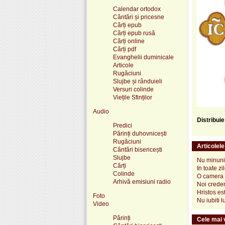
Calendar ortodox
Cântări și pricesne
Cărți epub
Cărți epub rusă
Cărți online
Cărți pdf
Evanghelii duminicale
Articole
Rugăciuni
Slujbe și rânduieli
Versuri colinde
Viețile Sfinților
Audio
Distribui
Predici
Părinți duhovnicești
Rugăciuni
Articolel
Cântări bisericești
Slujbe
Nu minuni
Cărți
In toate 
Colinde
O camera fa
Arhivă emisiuni radio
Noi credem
Hristos es
Foto
Nu iubiti 
Video
Părinți
Cele mai v