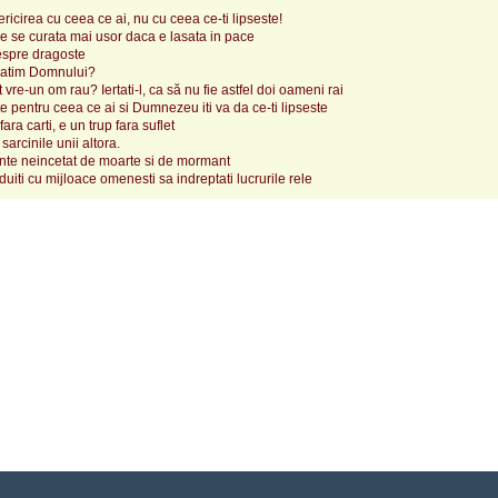
ricirea cu ceea ce ai, nu cu ceea ce-ti lipseste!
e se curata mai usor daca e lasata in pace
espre dragoste
atim Domnului?
 vre-un om rau? Iertati-l, ca să nu fie astfel doi oameni rai
 pentru ceea ce ai si Dumnezeu iti va da ce-ti lipseste
ra carti, e un trup fara suflet
 sarcinile unii altora.
nte neincetat de moarte si de mormant
duiti cu mijloace omenesti sa indreptati lucrurile rele