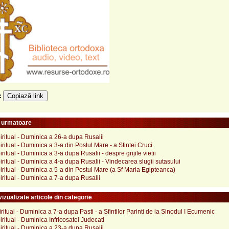
Copiază link
e:
e urmatoare
iritual - Duminica a 26-a dupa Rusalii
iritual - Duminica a 3-a din Postul Mare - a Sfintei Cruci
ritual - Duminica a 3-a dupa Rusalii - despre grijile vietii
iritual - Duminica a 4-a dupa Rusalii - Vindecarea slugii sutasului
iritual - Duminica a 5-a din Postul Mare (a Sf Maria Egipteanca)
iritual - Duminica a 7-a dupa Rusalii
izualizate articole din categorie
iritual - Duminica a 7-a dupa Pasti - a Sfintilor Parinti de la Sinodul I Ecumenic
iritual - Duminica Infricosatei Judecati
iritual - Duminica a 23-a dupa Rusalii