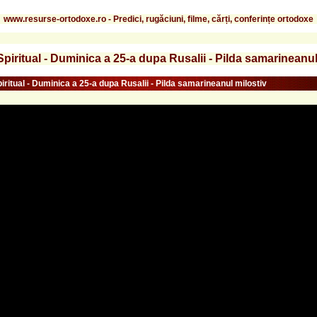
www.resurse-ortodoxe.ro - Predici, rugăciuni, filme, cărți, conferințe ortodoxe
Spiritual - Duminica a 25-a dupa Rusalii - Pilda samarineanul
iritual - Duminica a 25-a dupa Rusalii - Pilda samarineanul milostiv