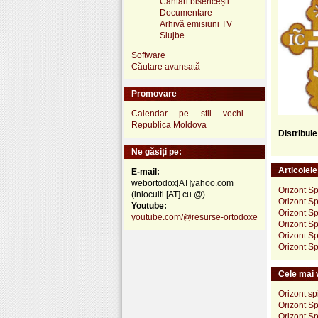
Cântări bisericești
Documentare
Arhivă emisiuni TV
Slujbe
Software
Căutare avansată
Promovare
Calendar pe stil vechi -
Republica Moldova
Distribui
Ne găsiți pe:
Articolel
E-mail:
webortodox[AT]yahoo.com
Orizont Sp
(inlocuiti [AT] cu @)
Orizont Sp
Youtube:
Orizont Spi
youtube.com/@resurse-ortodoxe
Orizont Sp
Orizont Sp
Orizont Sp
Cele mai v
Orizont sp
Orizont Sp
Orizont Sp