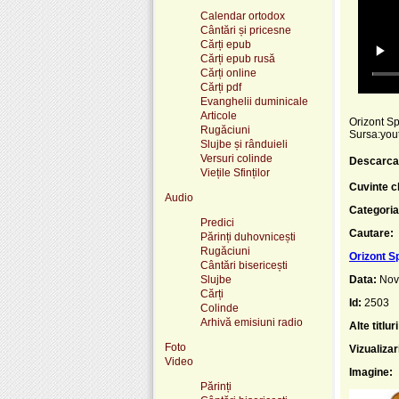
Calendar ortodox
Cântări și pricesne
Cărți epub
Cărți epub rusă
Cărți online
Cărți pdf
Evanghelii duminicale
Articole
Orizont Sp
Rugăciuni
Sursa:yout
Slujbe și rânduieli
Versuri colinde
Descarca
Viețile Sfinților
Cuvinte c
Audio
Categoria
Predici
Cautare:
Părinți duhovnicești
Rugăciuni
Orizont Sp
Cântări bisericești
Slujbe
Data:
Nov
Cărți
Id:
2503
Colinde
Arhivă emisiuni radio
Alte titluri
Foto
Vizualizar
Video
Imagine:
Părinți