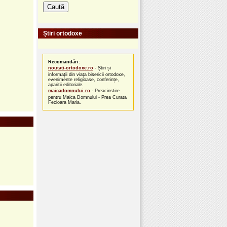
Știri ortodoxe
Recomandări:
noutati-ortodoxe.ro
- Știri și
informații din viața bisericii ortodoxe,
evenimente religioase, conferințe,
apariții editoriale.
maicadomnului.ro
- Preacinstire
pentru Maica Domnului - Prea Curata
Fecioara Maria.