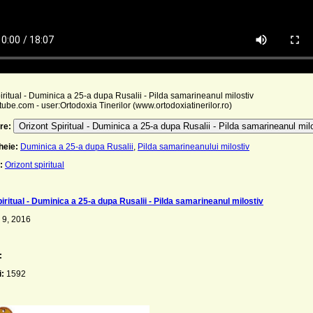
iritual - Duminica a 25-a dupa Rusalii - Pilda samarineanul milostiv
ube.com - user:Ortodoxia Tinerilor (www.ortodoxiatinerilor.ro)
Orizont Spiritual - Duminica a 25-a dupa Rusalii - Pilda samarineanul mil
re:
heie:
Duminica a 25-a dupa Rusalii
,
Pilda samarineanului milostiv
:
Orizont spiritual
iritual - Duminica a 25-a dupa Rusalii - Pilda samarineanul milostiv
 9, 2016
:
i:
1592