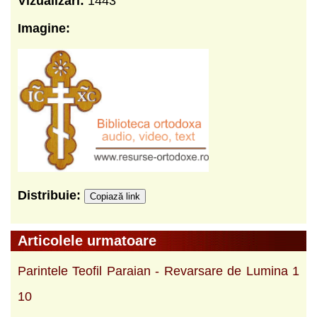
Vizualizari:
1443
Imagine:
Distribuie:
Copiază link
Articolele urmatoare
Parintele Teofil Paraian - Revarsare de Lumina 1
10