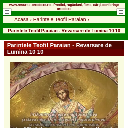
www.resurse-ortodoxe.ro - Predici, rugăciuni, filme, cărți, conferințe
ortodoxe
Acasa
›
Parintele Teofil Paraian
›
Parintele Teofil Paraian - Revarsare de Lumina 10 10
Parintele Teofil Paraian - Revarsare de
Lumina 10 10