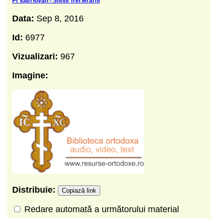
Pr Ioan Iovan - Sfintii Trei Ierarhi
Data:
Sep 8, 2016
Id:
6977
Vizualizari:
967
Imagine:
Distribuie:
Copiază link
Redare automată a următorului material