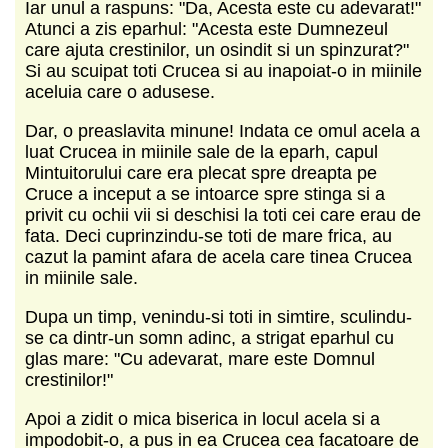
Iar unul a raspuns: "Da, Acesta este cu adevarat!"
Atunci a zis eparhul: "Acesta este Dumnezeul
care ajuta crestinilor, un osindit si un spinzurat?"
Si au scuipat toti Crucea si au inapoiat-o in miinile
aceluia care o adusese.
Dar, o preaslavita minune! Indata ce omul acela a
luat Crucea in miinile sale de la eparh, capul
Mintuitorului care era plecat spre dreapta pe
Cruce a inceput a se intoarce spre stinga si a
privit cu ochii vii si deschisi la toti cei care erau de
fata. Deci cuprinzindu-se toti de mare frica, au
cazut la pamint afara de acela care tinea Crucea
in miinile sale.
Dupa un timp, venindu-si toti in simtire, sculindu-
se ca dintr-un somn adinc, a strigat eparhul cu
glas mare: "Cu adevarat, mare este Domnul
crestinilor!"
Apoi a zidit o mica biserica in locul acela si a
impodobit-o, a pus in ea Crucea cea facatoare de