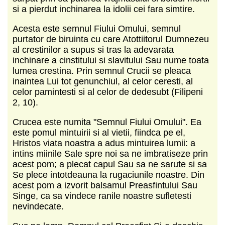
si a pierdut inchinarea la idolii cei fara simtire.
Acesta este semnul Fiului Omului, semnul
purtator de biruinta cu care Atottiitorul Dumnezeu
al crestinilor a supus si tras la adevarata
inchinare a cinstitului si slavitului Sau nume toata
lumea crestina. Prin semnul Crucii se pleaca
inaintea Lui tot genunchiul, al celor ceresti, al
celor pamintesti si al celor de dedesubt (Filipeni
2, 10).
Crucea este numita "Semnul Fiului Omului". Ea
este pomul mintuirii si al vietii, fiindca pe el,
Hristos viata noastra a adus mintuirea lumii: a
intins miinile Sale spre noi sa ne imbratiseze prin
acest pom; a plecat capul Sau sa ne sarute si sa
Se plece intotdeauna la rugaciunile noastre. Din
acest pom a izvorit balsamul Preasfintului Sau
Singe, ca sa vindece ranile noastre sufletesti
nevindecate.