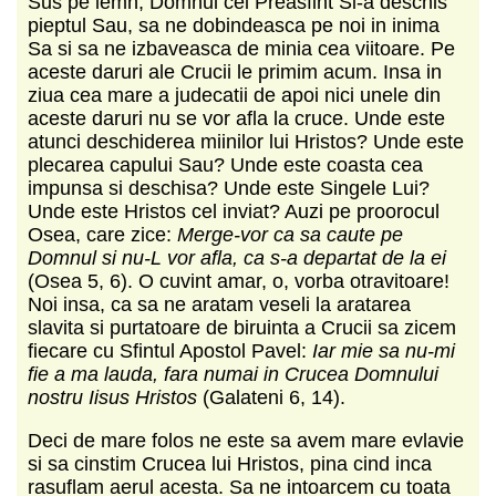
Sus pe lemn, Domnul cel Preasfint Si-a deschis
pieptul Sau, sa ne dobindeasca pe noi in inima
Sa si sa ne izbaveasca de minia cea viitoare. Pe
aceste daruri ale Crucii le primim acum. Insa in
ziua cea mare a judecatii de apoi nici unele din
aceste daruri nu se vor afla la cruce. Unde este
atunci deschiderea miinilor lui Hristos? Unde este
plecarea capului Sau? Unde este coasta cea
impunsa si deschisa? Unde este Singele Lui?
Unde este Hristos cel inviat? Auzi pe proorocul
Osea, care zice:
Merge-vor ca sa caute pe
Domnul si nu-L vor afla, ca s-a departat de la ei
(Osea 5, 6). O cuvint amar, o, vorba otravitoare!
Noi insa, ca sa ne aratam veseli la aratarea
slavita si purtatoare de biruinta a Crucii sa zicem
fiecare cu Sfintul Apostol Pavel:
Iar mie sa nu-mi
fie a ma lauda, fara numai in Crucea Domnului
nostru Iisus Hristos
(Galateni 6, 14).
Deci de mare folos ne este sa avem mare evlavie
si sa cinstim Crucea lui Hristos, pina cind inca
rasuflam aerul acesta. Sa ne intoarcem cu toata