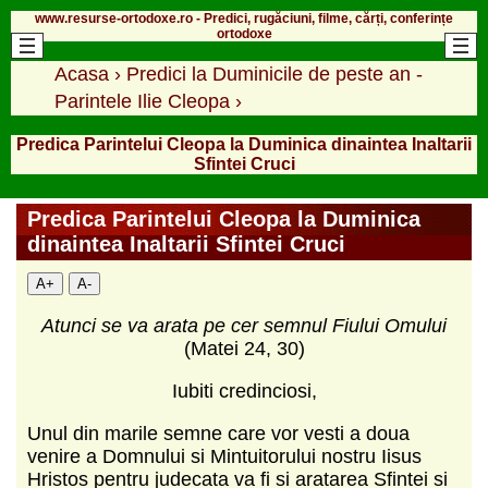
www.resurse-ortodoxe.ro - Predici, rugăciuni, filme, cărți, conferințe
ortodoxe
Acasa
›
Predici la Duminicile de peste an -
Parintele Ilie Cleopa
›
Predica Parintelui Cleopa la Duminica dinaintea Inaltarii
Sfintei Cruci
Predica Parintelui Cleopa la Duminica
dinaintea Inaltarii Sfintei Cruci
A+
A-
Atunci se va arata pe cer semnul Fiului Omului
(Matei 24, 30)
Iubiti credinciosi,
Unul din marile semne care vor vesti a doua
venire a Domnului si Mintuitorului nostru Iisus
Hristos pentru judecata va fi si aratarea Sfintei si