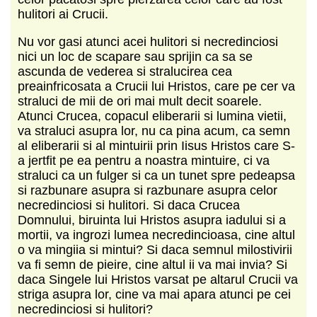
hulitori ai Crucii.
Nu vor gasi atunci acei hulitori si necredinciosi
nici un loc de scapare sau sprijin ca sa se
ascunda de vederea si stralucirea cea
preainfricosata a Crucii lui Hristos, care pe cer va
straluci de mii de ori mai mult decit soarele.
Atunci Crucea, copacul eliberarii si lumina vietii,
va straluci asupra lor, nu ca pina acum, ca semn
al eliberarii si al mintuirii prin Iisus Hristos care S-
a jertfit pe ea pentru a noastra mintuire, ci va
straluci ca un fulger si ca un tunet spre pedeapsa
si razbunare asupra si razbunare asupra celor
necredinciosi si hulitori. Si daca Crucea
Domnului, biruinta lui Hristos asupra iadului si a
mortii, va ingrozi lumea necredincioasa, cine altul
o va mingiia si mintui? Si daca semnul milostivirii
va fi semn de pieire, cine altul ii va mai invia? Si
daca Singele lui Hristos varsat pe altarul Crucii va
striga asupra lor, cine va mai apara atunci pe cei
necredinciosi si hulitori?