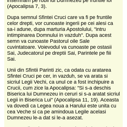
insemnam pe robii lui Dumnezeu pe fruntile lor"
(Apocalipsa 7, 3).
Dupa semnul Sfintei Cruci care va fi pe fruntile
celor drepti, vor cunoaste ingerii pe cei alesi ca
sa-i adune, dupa marturia Apostolului, "intru
intimpinarea Domnului in vazduh". Dupa acest
semn va cunoaste Pastorul oile Sale
cuvintatoare. Voievodul va cunoaste pe ostasii
Sai, Judecatorul pe dreptii Sai, Parintele pe fiii
Sai.
Unii din Sfintii Parinti zic, ca odata cu aratarea
Sfintei Cruci pe cer, in vazduh, se va arata si
sicriul Legii Vechi, ca unul ce a fost inchipuire a
Crucii, cum zice la Apocalipsa: "Si s-a deschis
Biserica lui Dumnezeu in ceruri si s-a aratat sicriul
Legii in Biserica Lui" (Apocalipsa 11, 19). Aceasta
va dovedi ca Legea noua a Harului este unita cu
cea Veche si ca pe amindoua Legile acelasi
Dumnezeu le-a dat si le-a asezat.