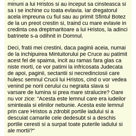
minuni a lui Hristos si au inceput sa cinsteasca si
sa i se inchine cu toata evlavia. Iar dregatorul
acela impreuna cu fiul sau au primit Sfintul Botez
de la un preot crestin si, traind cu mare evlavie in
credinta cea dreptmaritoare a lui Hristos, la adinci
batrinete s-a odihnit in Domnul.
Deci, fratii mei crestini, daca paginii aceia, numai
de la inchipuirea Mintuitorului pe Cruce au patimit
acest fel de spaima, incit au ramas fara glas ca
niste morti, ce vor patimi la infricosata Judecata
de apoi, paginii, sectantii si necredinciosii care
hulesc semnul Crucii lui Hristos, cind o vor vedea
venind pe norii cerului cu negraita slava si
varsare de lumina si prea mare stralucire? Oare
nu vor zice: "Acesta este lemnul care era iudeilor
sminteala si elinilor nebunie. Acesta este lemnul
prin care Hristos a zdrobit portile iadului si a
descuiat camarile cele dedesubt si a deschis
portile ceresti si a surpat toate puterile iadului si
ale mortii?"