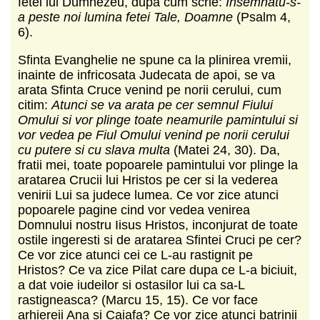
fetei lui Dumnezeu, dupa cum scrie:
Insemnatu-s-
a peste noi lumina fetei Tale, Doamne
(Psalm 4,
6).
Sfinta Evanghelie ne spune ca la plinirea vremii,
inainte de infricosata Judecata de apoi, se va
arata Sfinta Cruce venind pe norii cerului, cum
citim:
Atunci se va arata pe cer semnul Fiului
Omului si vor plinge toate neamurile pamintului si
vor vedea pe Fiul Omului venind pe norii cerului
cu putere si cu slava multa
(Matei 24, 30). Da,
fratii mei, toate popoarele pamintului vor plinge la
aratarea Crucii lui Hristos pe cer si la vederea
venirii Lui sa judece lumea. Ce vor zice atunci
popoarele pagine cind vor vedea venirea
Domnului nostru Iisus Hristos, inconjurat de toate
ostile ingeresti si de aratarea Sfintei Cruci pe cer?
Ce vor zice atunci cei ce L-au rastignit pe
Hristos? Ce va zice Pilat care dupa ce L-a biciuit,
a dat voie iudeilor si ostasilor lui ca sa-L
rastigneasca? (Marcu 15, 15). Ce vor face
arhiereii Ana si Caiafa? Ce vor zice atunci batrinii