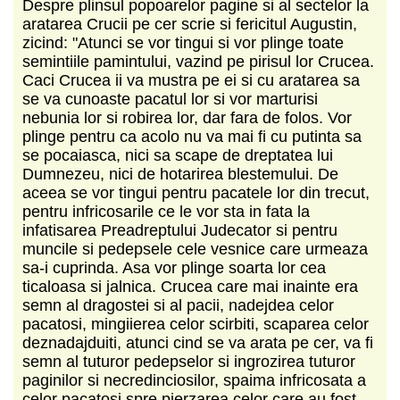
Despre plinsul popoarelor pagine si al sectelor la
aratarea Crucii pe cer scrie si fericitul Augustin,
zicind: "Atunci se vor tingui si vor plinge toate
semintiile pamintului, vazind pe pirisul lor Crucea.
Caci Crucea ii va mustra pe ei si cu aratarea sa
se va cunoaste pacatul lor si vor marturisi
nebunia lor si robirea lor, dar fara de folos. Vor
plinge pentru ca acolo nu va mai fi cu putinta sa
se pocaiasca, nici sa scape de dreptatea lui
Dumnezeu, nici de hotarirea blestemului. De
aceea se vor tingui pentru pacatele lor din trecut,
pentru infricosarile ce le vor sta in fata la
infatisarea Preadreptului Judecator si pentru
muncile si pedepsele cele vesnice care urmeaza
sa-i cuprinda. Asa vor plinge soarta lor cea
ticaloasa si jalnica. Crucea care mai inainte era
semn al dragostei si al pacii, nadejdea celor
pacatosi, mingiierea celor scirbiti, scaparea celor
deznadajduiti, atunci cind se va arata pe cer, va fi
semn al tuturor pedepselor si ingrozirea tuturor
paginilor si necredinciosilor, spaima infricosata a
celor pacatosi spre pierzarea celor care au fost