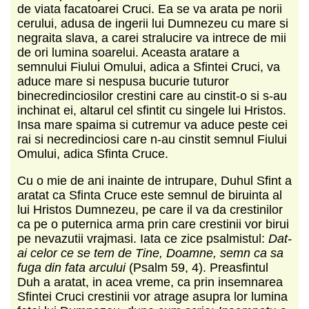
de viata facatoarei Cruci. Ea se va arata pe norii
cerului, adusa de ingerii lui Dumnezeu cu mare si
negraita slava, a carei stralucire va intrece de mii
de ori lumina soarelui. Aceasta aratare a
semnului Fiului Omului, adica a Sfintei Cruci, va
aduce mare si nespusa bucurie tuturor
binecredinciosilor crestini care au cinstit-o si s-au
inchinat ei, altarul cel sfintit cu singele lui Hristos.
Insa mare spaima si cutremur va aduce peste cei
rai si necredinciosi care n-au cinstit semnul Fiului
Omului, adica Sfinta Cruce.
Cu o mie de ani inainte de intrupare, Duhul Sfint a
aratat ca Sfinta Cruce este semnul de biruinta al
lui Hristos Dumnezeu, pe care il va da crestinilor
ca pe o puternica arma prin care crestinii vor birui
pe nevazutii vrajmasi. Iata ce zice psalmistul:
Dat-
ai celor ce se tem de Tine, Doamne, semn ca sa
fuga din fata arcului
(Psalm 59, 4). Preasfintul
Duh a aratat, in acea vreme, ca prin insemnarea
Sfintei Cruci crestinii vor atrage asupra lor lumina