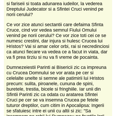
si fariseii si toata adunarea iudeilor, la vederea
Dreptului Judecator si a Sfintei Cruci venind pe
norii cerului?
Ce vor zice atunci sectantii care defaima Sfinta
Cruce, cind vor vedea semnul Fiului Omului
venind pe norii cerului? Ce vor zice toti cei ce se
numesc crestini, dar injura si hulesc Crucea lui
Hristos? Vai si amar celor orbi, rai si necredinciosi
ca atunci fiecare va vedea ce a facut in viata, dar
va fi prea tirziu si nu va fi vreme de pocainta.
Dumnezeiestii Parinti ai Bisericii zic ca impreuna
cu Crucea Domnului se vor arata pe cer si
celelalte unelte si semne ale patimirii lui Hristos
precum: sulita, piroanele, cununa de spini,
buretele, trestia, bicele si fringhiile. Iar unii din
Sfintii Parinti zic ca odata cu aratarea Sfintei
Cruci pe cer se va insemna Crucea pe fetele
tuturor dreptilor, cum citim in Apocalipsa: Ingerii
se sfatuiesc intre ei unii cu altii si zic: "Sa