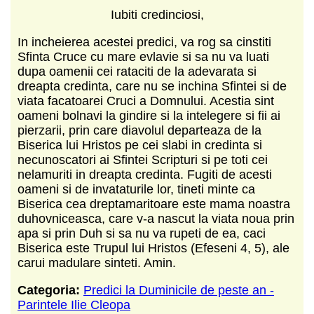
Iubiti credinciosi,
In incheierea acestei predici, va rog sa cinstiti
Sfinta Cruce cu mare evlavie si sa nu va luati
dupa oamenii cei rataciti de la adevarata si
dreapta credinta, care nu se inchina Sfintei si de
viata facatoarei Cruci a Domnului. Acestia sint
oameni bolnavi la gindire si la intelegere si fii ai
pierzarii, prin care diavolul departeaza de la
Biserica lui Hristos pe cei slabi in credinta si
necunoscatori ai Sfintei Scripturi si pe toti cei
nelamuriti in dreapta credinta. Fugiti de acesti
oameni si de invataturile lor, tineti minte ca
Biserica cea dreptamaritoare este mama noastra
duhovniceasca, care v-a nascut la viata noua prin
apa si prin Duh si sa nu va rupeti de ea, caci
Biserica este Trupul lui Hristos (Efeseni 4, 5), ale
carui madulare sinteti. Amin.
Categoria:
Predici la Duminicile de peste an -
Parintele Ilie Cleopa