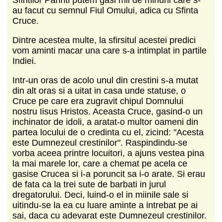
au facut cu semnul Fiul Omului, adica cu Sfinta
Cruce.
Dintre acestea multe, la sfirsitul acestei predici
vom aminti macar una care s-a intimplat in partile
Indiei.
Intr-un oras de acolo unul din crestini s-a mutat
din alt oras si a uitat in casa unde statuse, o
Cruce pe care era zugravit chipul Domnului
nostru Iisus Hristos. Aceasta Cruce, gasind-o un
inchinator de idoli, a aratat-o multor oameni din
partea locului de o credinta cu el, zicind: "Acesta
este Dumnezeul crestinilor". Raspindindu-se
vorba aceea printre locuitori, a ajuns vestea pina
la mai marele lor, care a chemat pe acela ce
gasise Crucea si i-a poruncit sa i-o arate. Si erau
de fata ca la trei sute de barbati in jurul
dregatorului. Deci, luind-o el in miinile sale si
uitindu-se la ea cu luare aminte a intrebat pe ai
sai, daca cu adevarat este Dumnezeul crestinilor.