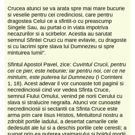
Crucea atunci se va arata spre mai mare bucurie
si veselie pentru cei credinciosi, care pentru
dragostea Celui ce a sfintit-o cu preascump
Singele Sau, au purtat-o in viata impotriva
necazurilor si a scirbelor. Acestia au sarutat
semnul Sfintei Cruci cu mare evlavie, cu dragoste
si cu lacrimi spre slava lui Dumnezeu si spre
mintuirea lumii".
Sfintul Apostol Pavel, zice:
Cuvintul Crucii, pentru
cei ce pier, este nebunie; iar pentru noi, cei ce ne
mintuim, este puterea lui Dumnezeu
(I Corinteni
1, 18). Acest adevar il vor cunoaste toti paginii si
necredinciosii cind vor vedea Sfinta Cruce,
semnul Fiului Omului, venind pe norii Cerului cu
slava si stralucire negraita. Atunci vor cunoaste
necredinciosii si sectantii ca Sfinta Cruce este
arma prin care Iisus Hristos, Mintuitorul nostru a
zdrobit portile iadului, a desertat camarile cele
dedesubt ale lui si a deschis portile cele ceresti; a
surpat prin ea puterea vrajmasului si boldul mortii