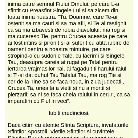
inima catre semnul Fiului Omului, pe care L-a
sfintit cu Preasfint Singele Lui si sa zicem din
toata inima noastra: "Tu, Doamne, care Te-ai
ostenit sa ma cauti si sa ma afli, si Te-ai rastignit
ca sa ma izbavesti de robia diavolului, ma rog si
ma cuceresc Tie, pentru Crucea aceasta pe care
ai fost intins si pironit si ai suferit cu atita iubire de
oameni pentru a noastra mintuire, pe care
stropind-o cu sudorile Tale, cu lacrimi si Singele
Tau, deasupra careia ai rugat pe Tatal pentru
iertarea vrajmasilor Tai, ai fagaduit tilharului raiul
si Ti-ai dat duhul Tau Tatalui Tau, ma rog Tie si
cer de la Tine sa se faca noua, in ziua judecatii,
Crucea Ta, unealta a vietii si nu a mortii si
pierzarii; sa ni se faca cheia raiului in ceruri, ca sa
imparatim cu Fiul in veci".
Iubiti credinciosi,
Daca citim cu atentie Sfinta Scriptura, invataturile
Sfintilor Apostoli, Vietile Sfintilor si cuvintele
Sfintilor Parinti putem gasi mii de minuni care s-