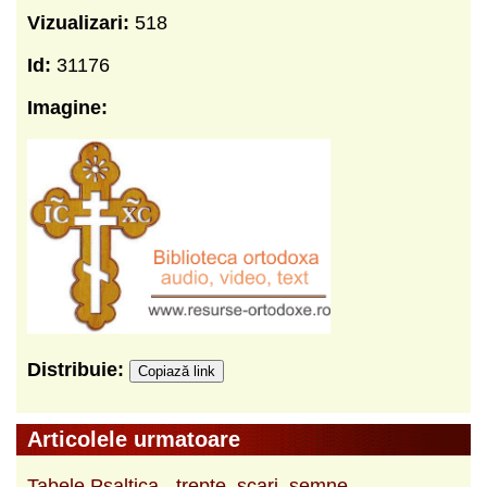
Vizualizari:
518
Id:
31176
Imagine:
Distribuie:
Copiază link
Articolele urmatoare
Tabele Psaltica - trepte, scari, semne