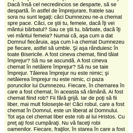
Dacă însă cel necredincios se desparte, să se
despartă. În astfel de împrejurare, fratele sau
sora nu sunt legaţi; căci Dumnezeu ne-a chemat
spre pace. Căci, ce ştii tu, femeie, dacă îţi vei
mântui bărbatul? Sau ce ştii tu, bărbate, dacă îţi
vei mântui femeia? Numai că, aşa cum a dat
Domnul fiecăruia, aşa cum l-a chemat Dumnezeu
pe fiecare, astfel să umble. Şi aşa rânduiesc în
toate Bisericile. A fost cineva chemat, fiind tăiat
împrejur? Să nu se ascundă. A fost cineva
chemat în netăiere împrejur? Să nu se taie
împrejur. Tăierea împrejur nu este nimic; şi
netăierea împrejur nu este nimic, ci paza
poruncilor lui Dumnezeu. Fiecare, în chemarea în
care a fost chemat, în aceasta să rămână. Ai fost
chemat fiind rob? Fii fără grijă. Iar de poţi să fii
liber, mai mult foloseşte-te! Căci robul, care a fost
chemat în Domnul, este un liberat al Domnului.
Tot aşa cel chemat liber este rob al lui Hristos. Cu
preţ aţi fost cumpăraţi. Nu vă faceţi robi
oamenilor. Fiecare, fraţilor, în starea în care a fost