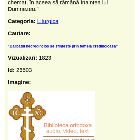
chemat, în aceea să rămână înaintea lui
Dumnezeu."
Categoria:
Liturgica
Cautare:
"Barbatul necredincios se sfinteste prin femeia credincioasa"
Vizualizari:
1823
Id:
26503
Imagine: