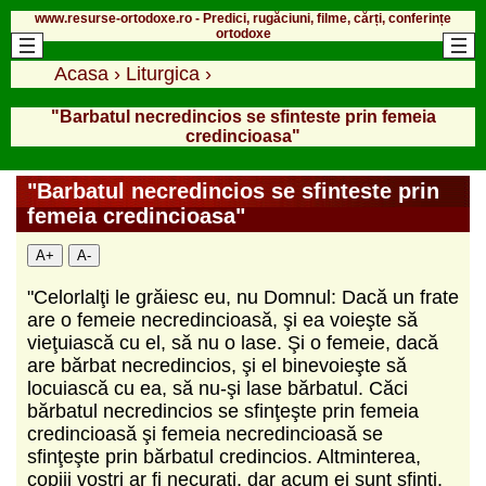
www.resurse-ortodoxe.ro - Predici, rugăciuni, filme, cărți, conferințe
ortodoxe
Acasa
›
Liturgica
›
"Barbatul necredincios se sfinteste prin femeia
credincioasa"
"Barbatul necredincios se sfinteste prin
femeia credincioasa"
A+
A-
"Celorlalţi le grăiesc eu, nu Domnul: Dacă un frate
are o femeie necredincioasă, şi ea voieşte să
vieţuiască cu el, să nu o lase. Şi o femeie, dacă
are bărbat necredincios, şi el binevoieşte să
locuiască cu ea, să nu-şi lase bărbatul. Căci
bărbatul necredincios se sfinţeşte prin femeia
credincioasă şi femeia necredincioasă se
sfinţeşte prin bărbatul credincios. Altminterea,
copiii voştri ar fi necuraţi, dar acum ei sunt sfinţi.