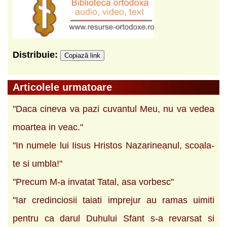
Distribuie:
Copiază link
Articolele urmatoare
"Daca cineva va pazi cuvantul Meu, nu va vedea
moartea in veac."
"In numele lui Iisus Hristos Nazarineanul, scoala-
te si umbla!"
"Precum M-a invatat Tatal, asa vorbesc"
"Iar credinciosii taiati imprejur au ramas uimiti
pentru ca darul Duhului Sfant s-a revarsat si