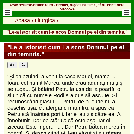
www.resurse-ortodoxe.ro - Predici, rugăciuni, filme, cărți, conferințe
ortodoxe
Acasa
›
Liturgica
›
"Le-a istorisit cum l-a scos Domnul pe el din temnita."
"Le-a istorisit cum l-a scos Domnul pe el
din temnita."
A+
A-
"Şi chibzuind, a venit la casa Mariei, mama lui
Ioan, cel numit Marcu, unde erau adunaţi mulţi şi
se rugau. Şi bătând Petru la uşa de la poartă, o
slujnică cu numele Rodi s-a dus să asculte. Şi
recunoscând glasul lui Petru, de bucurie nu a
deschis uşa, ci, alergând înăuntru, a spus că
Petru stă înaintea porţii. Iar ei au zis către ea: Ai
înnebunit. Dar ea stăruia că este aşa. Iar ei
ziceau: Este îngerul lui. Dar Petru bătea mereu în
poartă. Şi deschizându-i, l-au văzut şi au rămas