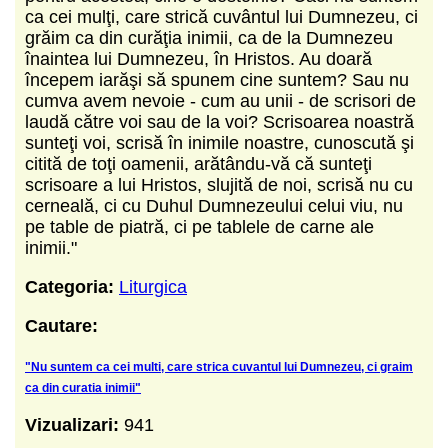
ca cei mulţi, care strică cuvântul lui Dumnezeu, ci
grăim ca din curăţia inimii, ca de la Dumnezeu
înaintea lui Dumnezeu, în Hristos. Au doară
începem iarăşi să spunem cine suntem? Sau nu
cumva avem nevoie - cum au unii - de scrisori de
laudă către voi sau de la voi? Scrisoarea noastră
sunteţi voi, scrisă în inimile noastre, cunoscută şi
citită de toţi oamenii, arătându-vă că sunteţi
scrisoare a lui Hristos, slujită de noi, scrisă nu cu
cerneală, ci cu Duhul Dumnezeului celui viu, nu
pe table de piatră, ci pe tablele de carne ale
inimii."
Categoria:
Liturgica
Cautare:
"Nu suntem ca cei multi, care strica cuvantul lui Dumnezeu, ci graim
ca din curatia inimii"
Vizualizari:
941