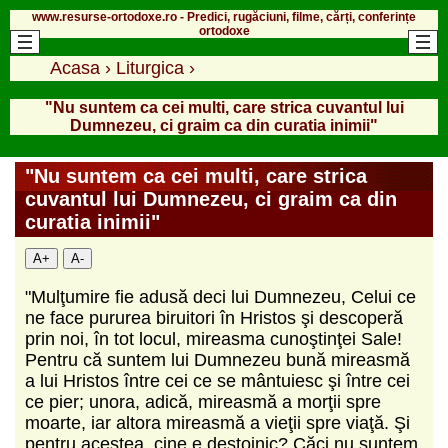
www.resurse-ortodoxe.ro - Predici, rugăciuni, filme, cărți, conferințe
ortodoxe
Acasa
›
Liturgica
›
"Nu suntem ca cei multi, care strica cuvantul lui
Dumnezeu, ci graim ca din curatia inimii"
"Nu suntem ca cei multi, care strica
cuvantul lui Dumnezeu, ci graim ca din
curatia inimii"
A+
A-
"Mulţumire fie adusă deci lui Dumnezeu, Celui ce
ne face pururea biruitori în Hristos şi descoperă
prin noi, în tot locul, mireasma cunoştinţei Sale!
Pentru că suntem lui Dumnezeu bună mireasmă
a lui Hristos între cei ce se mântuiesc şi între cei
ce pier; unora, adică, mireasmă a morţii spre
moarte, iar altora mireasmă a vieţii spre viaţă. Şi
pentru acestea, cine e destoinic? Căci nu suntem