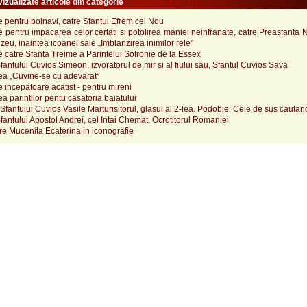
izualizate articole din categorie
pentru bolnavi, catre Sfantul Efrem cel Nou
pentru impacarea celor certati si potolirea maniei neinfranate, catre Preasfanta
u, inaintea icoanei sale „Imblanzirea inimilor rele"
catre Sfanta Treime a Parintelui Sofronie de la Essex
Sfantului Cuvios Simeon, izvoratorul de mir si al fiului sau, Sfantul Cuvios Sava
a „Cuvine-se cu adevarat”
incepatoare acatist - pentru mireni
 parintilor pentu casatoria baiatului
fantului Cuvios Vasile Marturisitorul, glasul al 2-lea. Podobie: Cele de sus cautand
fantului Apostol Andrei, cel Intai Chemat, Ocrotitorul Romaniei
e Mucenita Ecaterina in iconografie