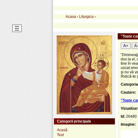
Acasa
›
Liturgica
›
"Toate cat
A+
A
"Dimineaţa
dus la el,
tine în ve
uscat smoc
şi nu vă v
Ridică-te ş
Categoria
Cautare:
"Toate cat
Vizualizar
Id:
26480
Categorii principale
Imagine:
Acasă
Text