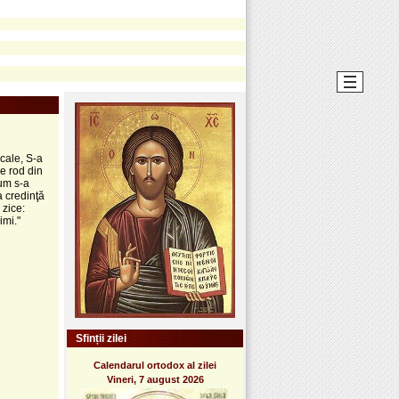
cale, S-a
ie rod din
Cum s-a
a credinţă
 zice:
imi."
Sfinții zilei
Calendarul ortodox al zilei
Vineri, 7 august 2026