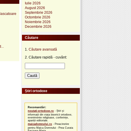
Iulie 2026
August 2026
Septembrie 2026
 Nascatoare
Octombrie 2026
Noiembrie 2026
Decembrie 2026
Căutare
...
1.
Căutare avansată
2. Căutare rapidă - cuvânt:
Știri ortodoxe
Recomandări:
noutati-ortodoxe.ro
- Știri și
informații din viața bisericii ortodoxe,
evenimente religioase, conferințe,
apariții editoriale.
maicadomnului.ro
- Preacinstire
pentru Maica Domnului - Prea Curata
Fecioara Maria.