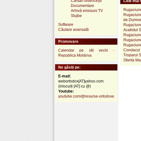
Cântări bisericești
Cele mai v
Documentare
Rugaciune 
Arhivă emisiuni TV
Rugaciune 
Slujbe
de Dumneze
Software
Rugaciune 
Căutare avansată
Acatistul 
Rugaciune
Rugaciune 
Promovare
Rugaciunea
Condacul S
Calendar pe stil vechi -
Troparul S
Republica Moldova
Sfanta Mar
Ne găsiți pe:
E-mail:
webortodox[AT]yahoo.com
(inlocuiti [AT] cu @)
Youtube:
youtube.com/@resurse-ortodoxe