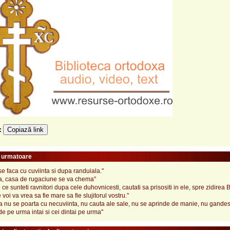
Copiază link
e:
e urmatoare
se faca cu cuviinta si dupa randuiala."
, casa de rugaciune se va chema"
e sunteti ravnitori dupa cele duhovnicesti, cautati sa prisositi in ele, spre zidirea Bi
 voi va vrea sa fie mare sa fie slujitorul vostru."
 nu se poarta cu necuviinta, nu cauta ale sale, nu se aprinde de manie, nu gandest
 de pe urma intai si cei dintai pe urma"