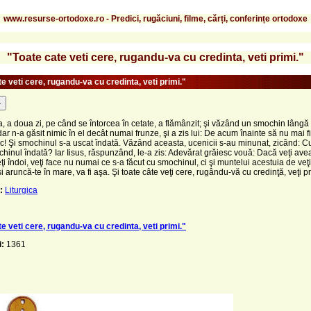
www.resurse-ortodoxe.ro - Predici, rugăciuni, filme, cărți, conferințe ortodoxe
"Toate cate veti cere, rugandu-va cu credinta, veti primi."
e veti cere, rugandu-va cu credinta, veti primi."
-
, a doua zi, pe când se întorcea în cetate, a flămânzit; şi văzând un smochin lângă 
 dar n-a găsit nimic în el decât numai frunze, şi a zis lui: De acum înainte să nu mai f
ac! Şi smochinul s-a uscat îndată. Văzând aceasta, ucenicii s-au minunat, zicând: 
hinul îndată? Iar Iisus, răspunzând, le-a zis: Adevărat grăiesc vouă: Dacă veţi ave
eţi îndoi, veţi face nu numai ce s-a făcut cu smochinul, ci şi muntelui acestuia de veţi
i aruncă-te în mare, va fi aşa. Şi toate câte veţi cere, rugându-vă cu credinţă, veţi pr
:
Liturgica
e veti cere, rugandu-va cu credinta, veti primi."
i:
1361