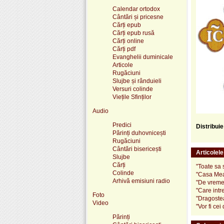
Calendar ortodox
Cântări și pricesne
Cărți epub
Cărți epub rusă
Cărți online
Cărți pdf
Evanghelii duminicale
Articole
Rugăciuni
Slujbe și rânduieli
Versuri colinde
Viețile Sfinților
Audio
Predici
Distribui
Părinți duhovnicești
Rugăciuni
Cântări bisericești
Articolel
Slujbe
Cărți
"Toate sa 
Colinde
"Casa Mea
Arhivă emisiuni radio
"De vreme c
"Care intre
Foto
"Dragostea
Video
"Vor fi cei
Părinți