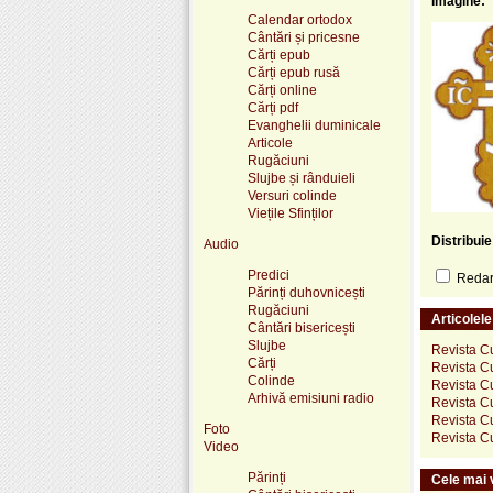
Imagine:
Calendar ortodox
Cântări și pricesne
Cărți epub
Cărți epub rusă
Cărți online
Cărți pdf
Evanghelii duminicale
Articole
Rugăciuni
Slujbe și rânduieli
Versuri colinde
Viețile Sfinților
Distribui
Audio
Predici
Redare
Părinți duhovnicești
Rugăciuni
Articolel
Cântări bisericești
Slujbe
Revista Cu
Cărți
Revista Cu
Colinde
Revista Cu
Arhivă emisiuni radio
Revista Cu
Revista Cu
Foto
Revista Cu
Video
Părinți
Cele mai v