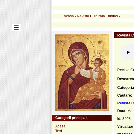
Acasa
›
Revista Culturala Trinitas
›
Revista C
Revista Cu
Descarca
Categoria
Cautare:
Revista C
Data:
Mar
Categorii principale
Id:
8408
Acasă
Vizualizar
Text