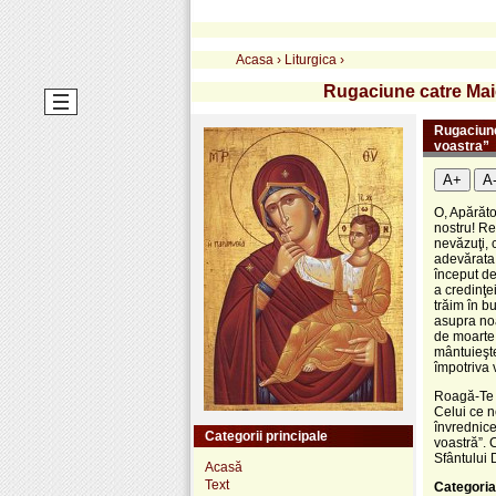
Acasa
›
Liturgica
›
Rugaciune catre Maic
Rugaciune
voastra”
A+
A
O, Apărăto
nostru! Re
nevăzuţi, 
adevărata 
început de
a credinţe
trăim în bu
asupra noa
de moarte 
mântuieşte
împotriva 
Roagă-Te 
Celui ce n
învrednice
Categorii principale
voastră”. C
Sfântului 
Acasă
Text
Categoria