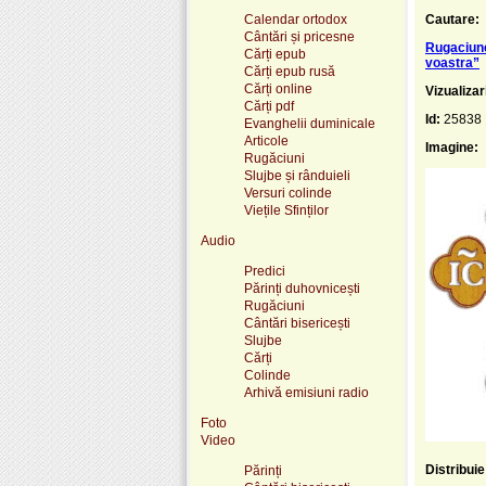
Calendar ortodox
Cautare:
Cântări și pricesne
Rugaciune
Cărți epub
voastra”
Cărți epub rusă
Cărți online
Vizualizar
Cărți pdf
Id:
25838
Evanghelii duminicale
Articole
Imagine:
Rugăciuni
Slujbe și rânduieli
Versuri colinde
Viețile Sfinților
Audio
Predici
Părinți duhovnicești
Rugăciuni
Cântări bisericești
Slujbe
Cărți
Colinde
Arhivă emisiuni radio
Foto
Video
Distribui
Părinți