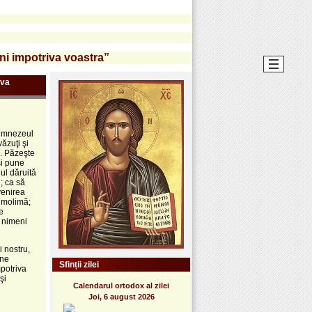
ni impotriva voastra”
iva
Dumnezeul
ăzuţi şi
”. Păzeşte
şi pune
ul dăruită
; ca să
 venirea
e molimă;
e
i nimeni
 nostru,
 ne
Sfinții zilei
mpotriva
şi
Calendarul ortodox al zilei
Joi, 6 august 2026