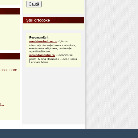
Știri ortodoxe
Recomandări:
noutati-ortodoxe.ro
- Știri și
informații din viața bisericii ortodoxe,
evenimente religioase, conferințe,
apariții editoriale.
maicadomnului.ro
- Preacinstire
pentru Maica Domnului - Prea Curata
Fecioara Maria.
 Nascatoare
...