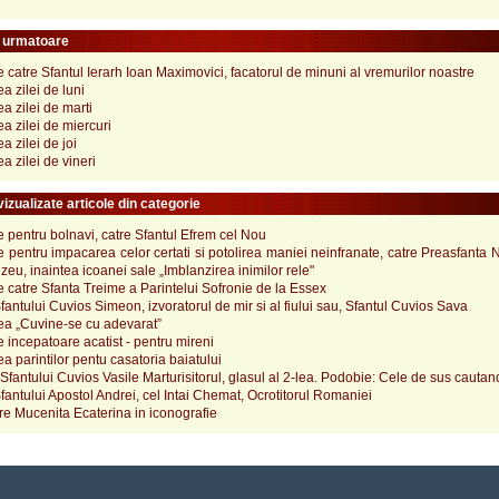
e urmatoare
catre Sfantul Ierarh Ioan Maximovici, facatorul de minuni al vremurilor noastre
 zilei de luni
 zilei de marti
 zilei de miercuri
 zilei de joi
 zilei de vineri
izualizate articole din categorie
pentru bolnavi, catre Sfantul Efrem cel Nou
pentru impacarea celor certati si potolirea maniei neinfranate, catre Preasfanta
u, inaintea icoanei sale „Imblanzirea inimilor rele"
catre Sfanta Treime a Parintelui Sofronie de la Essex
Sfantului Cuvios Simeon, izvoratorul de mir si al fiului sau, Sfantul Cuvios Sava
a „Cuvine-se cu adevarat”
incepatoare acatist - pentru mireni
 parintilor pentu casatoria baiatului
fantului Cuvios Vasile Marturisitorul, glasul al 2-lea. Podobie: Cele de sus cautand
fantului Apostol Andrei, cel Intai Chemat, Ocrotitorul Romaniei
e Mucenita Ecaterina in iconografie