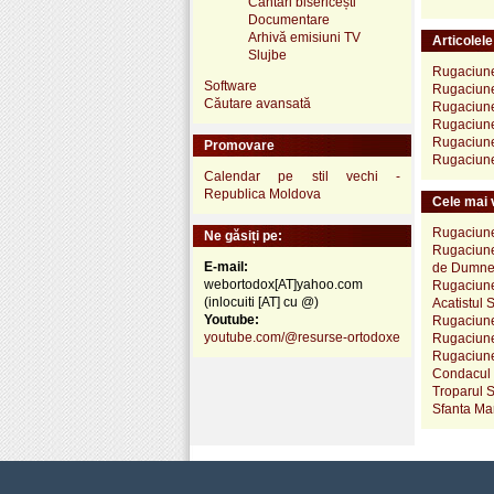
Cântări bisericești
Documentare
Arhivă emisiuni TV
Articolel
Slujbe
Rugaciune 
Software
Rugaciunea
Căutare avansată
Rugaciunea
Rugaciunea
Rugaciunea
Promovare
Rugaciunea
Calendar pe stil vechi -
Republica Moldova
Cele mai v
Rugaciune 
Ne găsiți pe:
Rugaciune 
E-mail:
de Dumneze
webortodox[AT]yahoo.com
Rugaciune 
(inlocuiti [AT] cu @)
Acatistul 
Youtube:
Rugaciune
youtube.com/@resurse-ortodoxe
Rugaciune 
Rugaciunea
Condacul S
Troparul S
Sfanta Mar