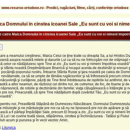
www.resurse-ortodoxe.ro - Predici, rugăciuni, filme, cărți, conferințe ortodoxe
a Domnului in cinstea icoanei Sale „Eu sunt cu voi si nime
 catre Maica Domnului in cinstea icoanei Sale „Eu sunt cu voi si nimeni impotr
-
are a neamului creştinesc, Maica Celui ce ţine toate cu dreapta Sa, a lui Hristos 
varsă asupra noastră milele şi darurile Lui ca să nu ne înfricoşăm noi de vrăjmaşii v
că celor ce nădăjduiesc spre Tine ai zis: „Eu sunt cu voi şi nimeni împotriva voastră
şi sfânta noastră Dreptmăritoare Biserică şi locaşul acesta de dezbinări şi eresuri 
 pocăinţă poporului nostru. Întoarce Sfânta Rusie şi ţara noastră pe calea de Domn
i nevătamate, ca să se umple de tămâia rugăciunilor şi să înflorească precum crinul
năcuviinţă şi curăţenie, păziţi de Tine fiind întotdeauna de ispitirile lui antihrist, de
stră a altor neamuri, de războiul cel dintre noi, de cutremur, de foc, de foame şi d
năprasnică, de robiile şi dezbinările din familie; viaţa călugărească o întăreşte şi n
 pre noi, Preacurată, că spre Tine nădăjduim după cuvântul Tău: „Eu sunt cu voi ş
voastră”.
pentru noi, Preasfântă Stăpână de Dumnezeu Născătoare, Domnului Dumnezeului
e miluieşte şi ne mântuieşte pre noi ca să nu ne lipsească pre noi de apărare şi să
ască a fi părtaşi Împărăţiei Sale, precum El Însuşi a zis: „Eu sunt cu voi şi nimeni î
ă Lui i se cuvine toată slava, stăpânirea, cinstea şi închinăciunea - Tatălui şi Fiului 
Duh acum şi pururea şi în vecii vecilor. Amin.
:
Liturgica