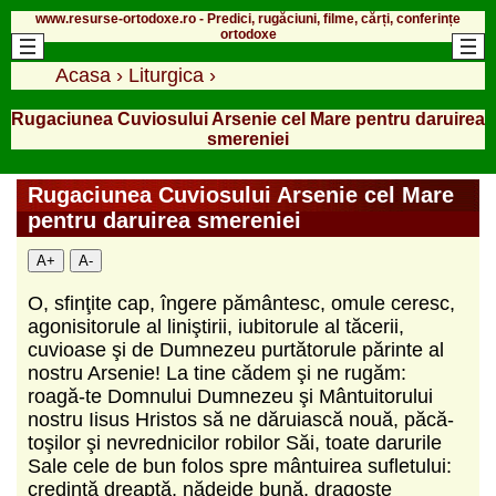
www.resurse-ortodoxe.ro - Predici, rugăciuni, filme, cărți, conferințe
ortodoxe
Acasa
›
Liturgica
›
Rugaciunea Cuviosului Arsenie cel Mare pentru daruirea
smereniei
Rugaciunea Cuviosului Arsenie cel Mare
pentru daruirea smereniei
A+
A-
O, sfinţite cap, îngere pământesc, omule ce­resc,
agonisitorule al liniştirii, iubitorule al tăce­rii,
cuvioase şi de Dumnezeu purtătorule părin­te al
nostru Arsenie! La tine cădem şi ne rugăm:
roagă-te Domnului Dumnezeu şi Mântuitorului
nostru Iisus Hristos să ne dăruiască nouă, păcă­
toşilor şi nevrednicilor robilor Săi, toate daruri­le
Sale cele de bun folos spre mântuirea sufle­tului:
credinţă dreaptă, nădejde bună, dragoste