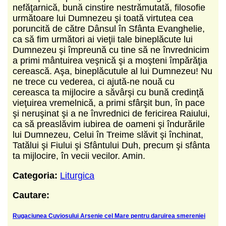
nefăţarnică, bună cinstire nestrămutată, filosofie
următoare lui Dumnezeu şi toată virtutea cea
poruncită de către Dânsul în Sfânta Evanghelie,
ca să fim următori ai vieţii tale bineplăcute lui
Dumnezeu şi împreună cu tine să ne învredni­cim
a primi mântuirea veşnică şi a moşteni îm­părăţia
cerească. Aşa, bineplăcutule al lui Dum­nezeu! Nu
ne trece cu vederea, ci ajută-ne nouă cu
cereasca ta mijlocire a săvârşi cu bună credinţă
vieţuirea vremelnică, a primi sfârşit bun, în pace
şi neruşinat şi a ne învrednici de fericirea Raiu­lui,
ca să preaslăvim iubirea de oameni şi îndu­rările
lui Dumnezeu, Celui în Treime slăvit şi în­chinat,
Tatălui şi Fiului şi Sfântului Duh, precum şi sfânta
ta mijlocire, în vecii vecilor. Amin.
Categoria:
Liturgica
Cautare:
Rugaciunea Cuviosului Arsenie cel Mare pentru daruirea smereniei