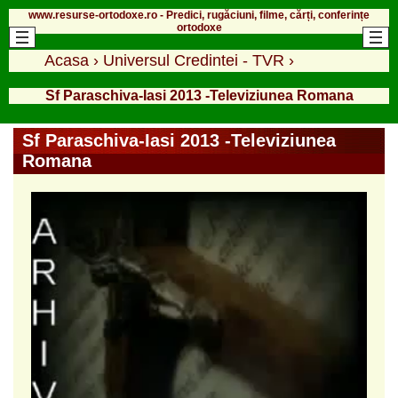
www.resurse-ortodoxe.ro - Predici, rugăciuni, filme, cărți, conferințe
ortodoxe
Acasa
›
Universul Credintei - TVR
›
Sf Paraschiva-Iasi 2013 -Televiziunea Romana
Sf Paraschiva-Iasi 2013 -Televiziunea
Romana