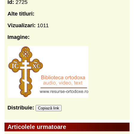
Id:
2725
Alte titluri:
Vizualizari:
1011
Imagine:
Distribuie:
Copiază link
Articolele urmatoare