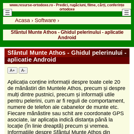
www.resurse-ortodoxe.ro - Predici, rugăciuni, filme, cărți, conferințe
ortodoxe
Acasa
›
Software
›
Sfântul Munte Athos - Ghidul pelerinului - aplicatie
Android
Sfântul Munte Athos - Ghidul pelerinului -
aplicatie Android
A+
A-
Aplicația conține informații despre toate cele 20
de mănăstiri din Muntele Athos, precum și despre
mulți dintre pustnici, precum și informații utile
pentru pelerini, cum ar fi reguli de comportament,
numere de telefon ale cabanelor de munte etc.
Fiecare mănăstire sau schit are coordonate GPS
asociate, iar aplicația indică distanța până la
locație (în linie dreaptă) precum și vremea.
Informațiile despre Sfântul Munte Athos din