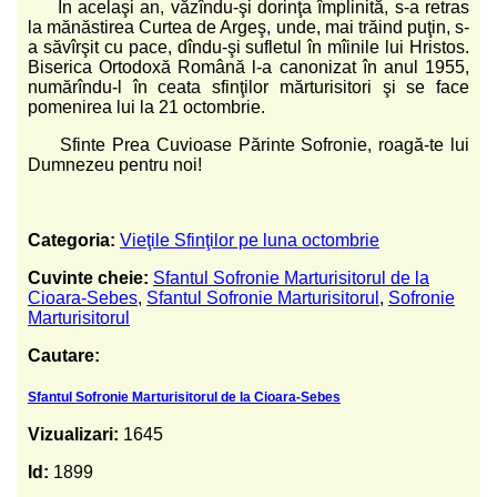
În acelaşi an, văzîndu-şi dorinţa împlinită, s-a retras
la mănăstirea Curtea de Argeş, unde, mai trăind puţin, s-
a săvîrşit cu pace, dîndu-şi sufletul în mîinile lui Hristos.
Biserica Ortodoxă Română l-a canonizat în anul 1955,
numărîndu-l în ceata sfinţilor mărturisitori şi se face
pomenirea lui la 21 octombrie.
Sfinte Prea Cuvioase Părinte Sofronie, roagă-te lui
Dumnezeu pentru noi!
Categoria:
Vieţile Sfinţilor pe luna octombrie
Cuvinte cheie:
Sfantul Sofronie Marturisitorul de la
Cioara-Sebes
,
Sfantul Sofronie Marturisitorul
,
Sofronie
Marturisitorul
Cautare:
Sfantul Sofronie Marturisitorul de la Cioara-Sebes
Vizualizari:
1645
Id:
1899