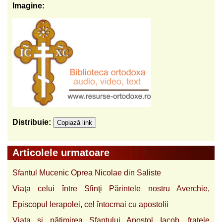
Imagine:
Distribuie:
Copiază link
Articolele urmatoare
Sfantul Mucenic Oprea Nicolae din Saliste
Viaţa celui între Sfinţi Părintele nostru Averchie,
Episcopul Ierapolei, cel întocmai cu apostolii
Viaţa şi pătimirea Sfantului Apostol Iacob, fratele