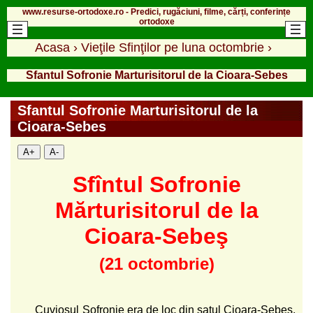
www.resurse-ortodoxe.ro - Predici, rugăciuni, filme, cărți, conferințe
ortodoxe
Acasa
›
Vieţile Sfinţilor pe luna octombrie
›
Sfantul Sofronie Marturisitorul de la Cioara-Sebes
Sfantul Sofronie Marturisitorul de la
Cioara-Sebes
A+
A-
Sfîntul Sofronie
Mărturisitorul de la
Cioara-Sebeş
(21 octombrie)
Cuviosul Sofronie era de loc din satul Cioara-Sebeş,