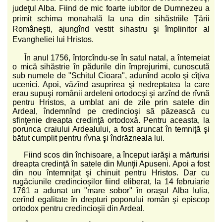
judeţul Alba. Fiind de mic foarte iubitor de Dumnezeu a
primit schima monahală la una din sihăstriile Ţării
Româneşti, ajungînd vestit sihastru şi împlinitor al
Evangheliei lui Hristos.
În anul 1756, întorcîndu-se în satul natal, a întemeiat
o mică sihăstrie în pădurile din împrejurimi, cunoscută
sub numele de "Schitul Cioara", adunînd acolo şi cîţiva
ucenici. Apoi, văzînd asuprirea şi nedreptatea la care
erau supuşi românii ardeleni ortodocşi şi arzînd de rîvnă
pentru Hristos, a umblat ani de zile prin satele din
Ardeal, îndemnînd pe credincioşi să păzească cu
sfinţenie dreapta credinţă ortodoxă. Pentru aceasta, la
porunca craiului Ardealului, a fost aruncat în temniţă şi
bătut cumplit pentru rîvna şi îndrăzneala lui.
Fiind scos din închisoare, a început iarăşi a mărturisi
dreapta credinţă în satele din Munţii Apuseni. Apoi a fost
din nou întemniţat şi chinuit pentru Hristos. Dar cu
rugăciunile credincioşilor fiind eliberat, la 14 februiarie
1761 a adunat un "mare sobor" în oraşul Alba Iulia,
cerînd egalitate în drepturi poporului român şi episcop
ortodox pentru credincioşii din Ardeal.